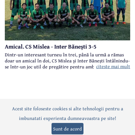
Amical. CS Mislea - Inter Bănești 3-5
Dintr-un interesant turneu în trei, până la urmă a rămas
doar un amical în doi, CS Mislea și Inter Bănești întâlnindu-
citeste mai mult
se într-un joc util de pregătire pentru ambele formații.
Acest site foloseste cookies si alte tehnologii pentru a
Actualitate
Politică
Social
Eveniment
Interviuri
imbunatati experienta dumneavoastra pe site!
Sănătate
Editorial
Sport
Anunțuri
Joburi
Turism
Sunt de acord