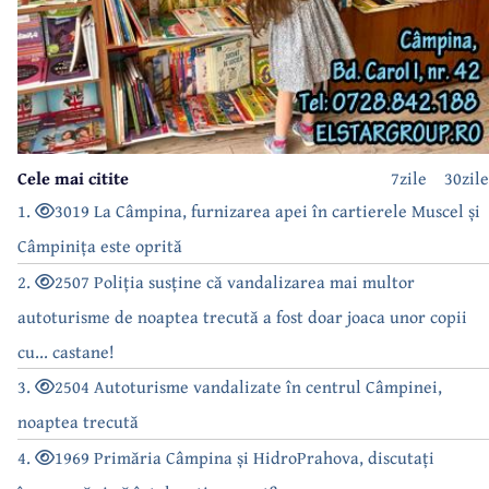
Cele mai citite
7zile
30zile
1.
3019 La Câmpina, furnizarea apei în cartierele Muscel și
Câmpinița este oprită
2.
2507 Poliția susține că vandalizarea mai multor
autoturisme de noaptea trecută a fost doar joaca unor copii
cu... castane!
3.
2504 Autoturisme vandalizate în centrul Câmpinei,
noaptea trecută
4.
1969 Primăria Câmpina și HidroPrahova, discutați