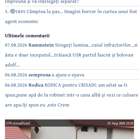
împreună și vă înțelegeți separat?
5.
1845 Câmpina la pas... Imagini horror în curtea unui fost
agent economic
Ultimele comentarii
07.08.2026
Rammstein
Stingeți lumina...raiul infractorilor...si
ăsta e doar inceputul...trăiască USR partid fascist și bolovan
adolf...
06.08.2026
semprona
a ajuns o epava
06.08.2026
Rodica
RODICA pentru CRISADI: am uitat sa-ti
spun,pune apă de la robinet intr-o cana albă și vezi ce culoare
are apa.Iți spun eu ,este Crem
279 vizualizari
07 Aug 2026 23:10