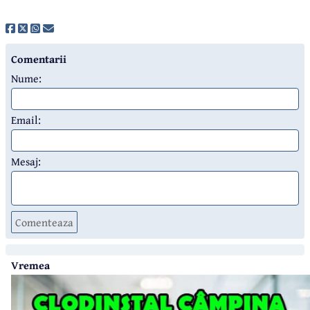
Comentarii
Nume:
Email:
Mesaj:
Comenteaza
Vremea