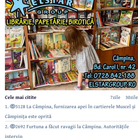
Cele mai citite
7zile
30zile
1.
3128 La Câmpina, furnizarea apei în cartierele Muscel și
Câmpinița este oprită
2.
2692 Furtuna a făcut ravagii la Câmpina. Autoritățile
intervin