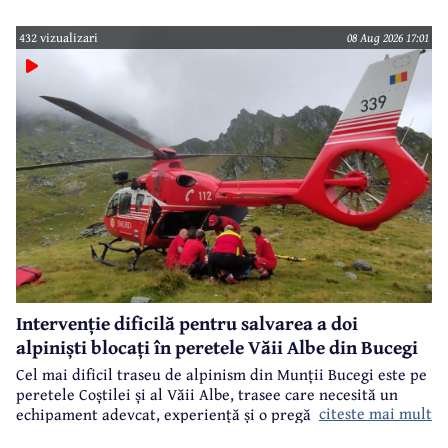
432 vizualizari
08 Aug 2026 17:01
Intervenție dificilă pentru salvarea a doi
alpiniști blocați în peretele Văii Albe din Bucegi
Cel mai dificil traseu de alpinism din Munții Bucegi este pe
peretele Coștilei și al Văii Albe, trasee care necesită un
citeste mai mult
echipament adevcat, experiență și o pregătire specifică.