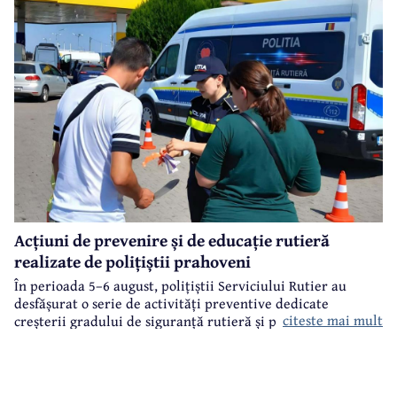
Acțiuni de prevenire și de educație rutieră
realizate de polițiștii prahoveni
În perioada 5–6 august, polițiștii Serviciului Rutier au
desfășurat o serie de activități preventive dedicate
citeste mai mult
creșterii gradului de siguranță rutieră și promovării unui
comportament responsabil în trafic, în contextul sezonului
estival.