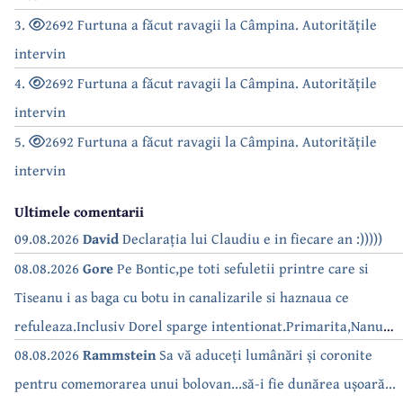
3.
2692 Furtuna a făcut ravagii la Câmpina. Autoritățile
intervin
4.
2692 Furtuna a făcut ravagii la Câmpina. Autoritățile
intervin
5.
2692 Furtuna a făcut ravagii la Câmpina. Autoritățile
intervin
Ultimele comentarii
09.08.2026
David
Declarația lui Claudiu e in fiecare an :)))))
08.08.2026
Gore
Pe Bontic,pe toti sefuletii printre care si
Tiseanu i as baga cu botu in canalizarile si haznaua ce
refuleaza.Inclusiv Dorel sparge intentionat.Primarita,Nanu
bea apa de la robinet.Asta as intreba o si pe Izabel Mitrea
08.08.2026
Rammstein
Sa vă aduceți lumânări și coronite
pentru comemorarea unui bolovan...să-i fie dunărea ușoară...