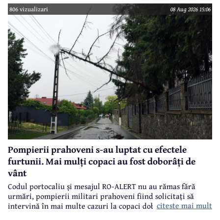
806 vizualizari
08 Aug 2026 15:06
Pompierii prahoveni s-au luptat cu efectele
furtunii. Mai mulți copaci au fost doborâți de
vânt
Codul portocaliu și mesajul RO-ALERT nu au rămas fără
urmări, pompierii militari prahoveni fiind solicitați să
citeste mai mult
intervină în mai multe cazuri la copaci doborâți în urma
furtunii de sâmbătă de la prânz.