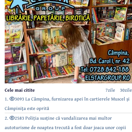
Cele mai citite
7zile
30zile
1.
3093 La Câmpina, furnizarea apei în cartierele Muscel și
Câmpinița este oprită
2.
2583 Poliția susține că vandalizarea mai multor
autoturisme de noaptea trecută a fost doar joaca unor copii