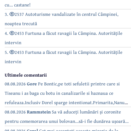
cu... castane!
3.
2537 Autoturisme vandalizate în centrul Câmpinei,
noaptea trecută
4.
2453 Furtuna a făcut ravagii la Câmpina. Autoritățile
intervin
5.
2453 Furtuna a făcut ravagii la Câmpina. Autoritățile
intervin
Ultimele comentarii
08.08.2026
Gore
Pe Bontic,pe toti sefuletii printre care si
Tiseanu i as baga cu botu in canalizarile si haznaua ce
refuleaza.Inclusiv Dorel sparge intentionat.Primarita,Nanu
bea apa de la robinet.Asta as intreba o si pe Izabel Mitrea
08.08.2026
Rammstein
Sa vă aduceți lumânări și coronite
pentru comemorarea unui bolovan...să-i fie dunărea ușoară...
08.08.2026
Carol
Cat mai acceptati aceasta mizerie de la