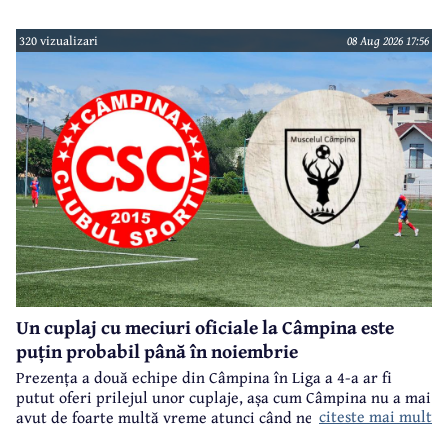
320 vizualizari
08 Aug 2026 17:56
Un cuplaj cu meciuri oficiale la Câmpina este
puțin probabil până în noiembrie
Prezența a două echipe din Câmpina în Liga a 4-a ar fi
putut oferi prilejul unor cuplaje, așa cum Câmpina nu a mai
citeste mai mult
avut de foarte multă vreme atunci când ne referim la
meciuri oficiale de seniori.