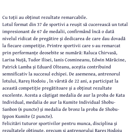
Cu toții au obținut rezultate remarcabile.
Lotul format din 37 de sportivi a reușit să cucerească un total
impresionant de 67 de medalii, confirmând încă o dată
nivelul ridicat de pregătire și dedicarea de care dau dovadă
la fiecare competiție. Printre sportivii care s-au remarcat
prin performanțe deosebite se numără: Raluca Chirvasă,
Larisa Nuță, Tudor Ilisei, Ianis Cosmineanu, Edwin Mărăcine,
Patrick Lamba și Eduard Olteanu, aceștia contribuind
semnificativ la succesul echipei. De asemenea, antrenorul
lotului, Rareș Hodoiu , în vârstă de 22 ani, a participat la
această competiție pregătitoare și a obținut rezultate
excelente. Acesta a câștigat medalia de aur la proba de Kata
Individual, medalia de aur la Kumite Individual Shobu-
Sanbon (6 puncte) și medalia de bronz la proba de Shobu-
Ippon Kumite (2 puncte).
Felicitări tuturor sportivilor pentru munca, disciplina și
rezultatele obținute, precum și antrenorului Rareș Hodoiu