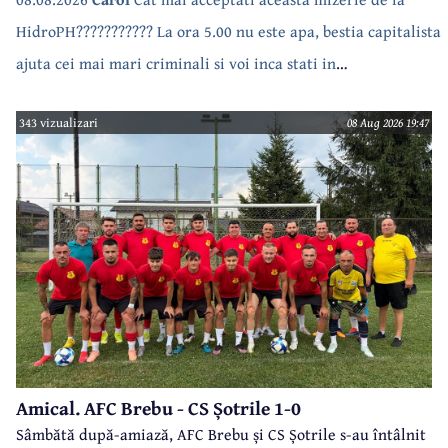
HidroPH??????????? La ora 5.00 nu este apa, bestia capitalista
ajuta cei mai mari criminali si voi inca stati in
case???????????????
343 vizualizari
08 Aug 2026 19:47
Amical. AFC Brebu - CS Șotrile 1-0
Sâmbătă după-amiază, AFC Brebu și CS Șotrile s-au întâlnit