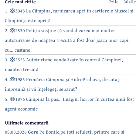
Cele mai citite
7zile
30zile
1.
3048 La Câmpina, furnizarea apei în cartierele Muscel și
Câmpinița este oprită
2.
2530 Poliția susține că vandalizarea mai multor
autoturisme de noaptea trecută a fost doar joaca unor copii
cu... castane!
3.
2523 Autoturisme vandalizate în centrul Câmpinei,
noaptea trecută
4.
1985 Primăria Câmpina și HidroPrahova, discutați
împreună și vă înțelegeți separat?
5.
1876 Câmpina la pas... Imagini horror în curtea unui fost
agent economic
Ultimele comentarii
08.08.2026
Gore
Pe Bontic,pe toti sefuletii printre care si