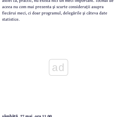
astfel că, practic, nu există nici un meci important. Tocmai de
aceea nu com mai prezenta şi scurte consideraţii asupra
fiecărui meci, ci doar programul, delegările şi câteva date
statistice.
ad
sâmbătă, 27 mai, ora 11.00