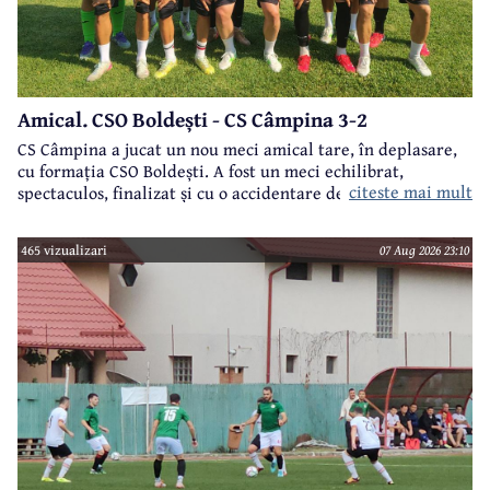
Amical. CSO Boldești - CS Câmpina 3-2
CS Câmpina a jucat un nou meci amical tare, în deplasare,
cu formația CSO Boldești. A fost un meci echilibrat,
citeste mai mult
spectaculos, finalizat și cu o accidentare destul de gravă, la
genunchi, a lui Bărcănescu.
465 vizualizari
07 Aug 2026 23:10