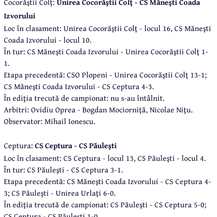
Cocorăştii Colţ:
Unirea Cocorăştii Colţ - CS Măneşti Coada
Izvorului
Loc în clasament: Unirea Cocorăştii Colţ - locul 16, CS Măneşti
Coada Izvorului - locul 10.
În tur: CS Măneşti Coada Izvorului - Unirea Cocorăştii Colţ 1-
1.
Etapa precedentă: CSO Plopeni - Unirea Cocorăştii Colţ 13-1;
CS Măneşti Coada Izvorului - CS Ceptura 4-3.
În ediţia trecută de campionat: nu s-au întâlnit.
Arbitri: Ovidiu Oprea - Bogdan Mociorniţă, Nicolae Niţu.
Observator: Mihail Ionescu.
Ceptura:
CS Ceptura - CS Păuleşti
Loc în clasament: CS Ceptura - locul 13, CS Păuleşti - locul 4.
În tur: CS Păuleşti - CS Ceptura 3-1.
Etapa precedentă: CS Măneşti Coada Izvorului - CS Ceptura 4-
3; CS Păuleşti - Unirea Urlaţi 6-0.
În ediţia trecută de campionat: CS Păuleşti - CS Ceptura 5-0;
CS Ceptura - CS Păuleşti 1-0.