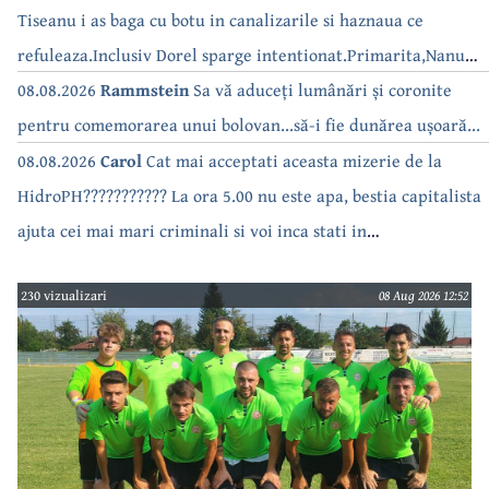
Tiseanu i as baga cu botu in canalizarile si haznaua ce
refuleaza.Inclusiv Dorel sparge intentionat.Primarita,Nanu
bea apa de la robinet.Asta as intreba o si pe Izabel Mitrea
08.08.2026
Rammstein
Sa vă aduceți lumânări și coronite
pentru comemorarea unui bolovan...să-i fie dunărea ușoară...
08.08.2026
Carol
Cat mai acceptati aceasta mizerie de la
HidroPH??????????? La ora 5.00 nu este apa, bestia capitalista
ajuta cei mai mari criminali si voi inca stati in
case???????????????
230 vizualizari
08 Aug 2026 12:52