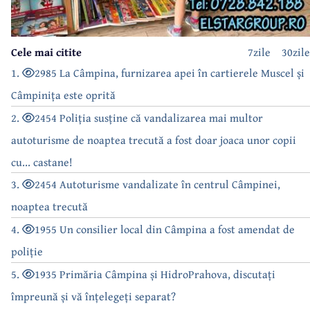
Cele mai citite
7zile
30zile
1.
2985 La Câmpina, furnizarea apei în cartierele Muscel și
Câmpinița este oprită
2.
2454 Poliția susține că vandalizarea mai multor
autoturisme de noaptea trecută a fost doar joaca unor copii
cu... castane!
3.
2454 Autoturisme vandalizate în centrul Câmpinei,
noaptea trecută
4.
1955 Un consilier local din Câmpina a fost amendat de
poliție
5.
1935 Primăria Câmpina și HidroPrahova, discutați
împreună și vă înțelegeți separat?