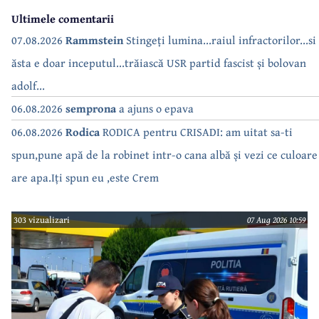
Ultimele comentarii
07.08.2026
Rammstein
Stingeți lumina...raiul infractorilor...si
ăsta e doar inceputul...trăiască USR partid fascist și bolovan
adolf...
06.08.2026
semprona
a ajuns o epava
06.08.2026
Rodica
RODICA pentru CRISADI: am uitat sa-ti
spun,pune apă de la robinet intr-o cana albă și vezi ce culoare
are apa.Iți spun eu ,este Crem
303 vizualizari
07 Aug 2026 10:59