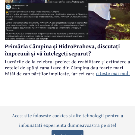
Primăria Câmpina și HidroPrahova, discutați
împreună și vă înțelegeți separat?
Lucrările de la celebrul proiect de reabilitare și extindere a
rețelei de apă și canalizare din Câmpina dau foarte mari
citeste mai mult
bătăi de cap părților implicate, iar cei care suferă sunt
câmpinenii. Exemplul cel mai elocvent - "dureroasa" stradă
Orizontului.
Acest site foloseste cookies si alte tehnologii pentru a
Actualitate
Politică
Social
Eveniment
Interviuri
imbunatati experienta dumneavoastra pe site!
Sănătate
Editorial
Sport
Anunțuri
Joburi
Turism