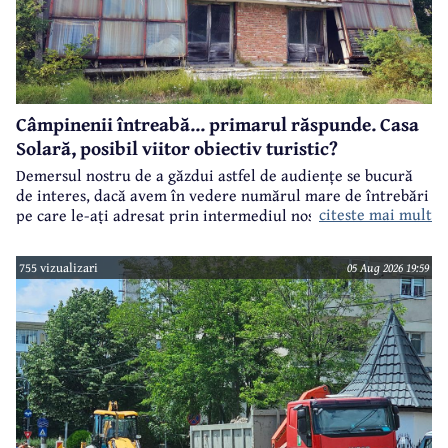
Câmpinenii întreabă... primarul răspunde. Casa
Solară, posibil viitor obiectiv turistic?
Demersul nostru de a găzdui astfel de audiențe se bucură
de interes, dacă avem în vedere numărul mare de întrebări
citeste mai mult
pe care le-ați adresat prin intermediul nostru primarului
municipiului Câmpina, Irina Nistor.
755 vizualizari
05 Aug 2026 19:59