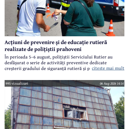
Acțiuni de prevenire și de educație rutieră
realizate de polițiștii prahoveni
În perioada 5–6 august, polițiștii Serviciului Rutier au
desfășurat o serie de activități preventive dedicate
citeste mai mult
creșterii gradului de siguranță rutieră și promovării unui
comportament responsabil în trafic, în contextul sezonului
estival.
995 vizualizari
06 Aug 2026 14:14