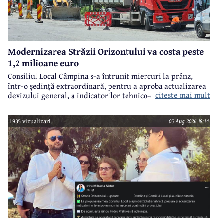
Modernizarea Străzii Orizontului va costa peste
1,2 milioane euro
Consiliul Local Câmpina s-a întrunit miercuri la prânz,
într-o ședință extraordinară, pentru a aproba actualizarea
citeste mai mult
devizului general, a indicatorilor tehnico-economici și a
sumei reprezentând finanțarea de la bugetul local pentru
realizarea modernizării Străzii Orizontului, obiectiv
1935 vizualizari
05 Aug 2026 18:14
finanțat prin Programul Național de Investiții ”Anghel
Saligny”.