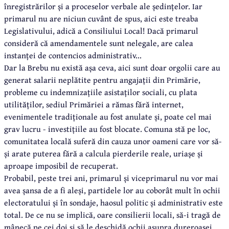
înregistrărilor și a proceselor verbale ale ședințelor. Iar
primarul nu are niciun cuvânt de spus, aici este treaba
Legislativului, adică a Consiliului Local! Dacă primarul
consideră că amendamentele sunt nelegale, are calea
instanței de contencios administrativ...
Dar la Brebu nu există așa ceva, aici sunt doar orgolii care au
generat salarii neplătite pentru angajații din Primărie,
probleme cu indemnizațiile asistaților sociali, cu plata
utilităților, sediul Primăriei a rămas fără internet,
evenimentele tradiționale au fost anulate și, poate cel mai
grav lucru - investițiile au fost blocate. Comuna stă pe loc,
comunitatea locală suferă din cauza unor oameni care vor să-
și arate puterea fără a calcula pierderile reale, uriașe și
aproape imposibil de recuperat.
Probabil, peste trei ani, primarul și viceprimarul nu vor mai
avea șansa de a fi aleși, partidele lor au coborât mult în ochii
electoratului și în sondaje, haosul politic și administrativ este
total. De ce nu se implică, oare consilierii locali, să-i tragă de
mânecă pe cei doi și să le deschidă ochii asupra dureroasei