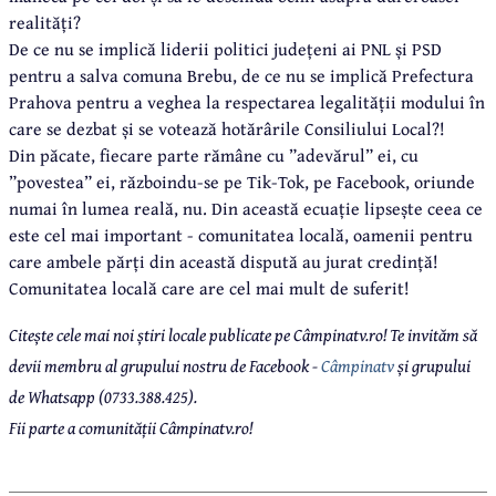
realități?
De ce nu se implică liderii politici județeni ai PNL și PSD
pentru a salva comuna Brebu, de ce nu se implică Prefectura
Prahova pentru a veghea la respectarea legalității modului în
care se dezbat și se votează hotărârile Consiliului Local?!
Din păcate, fiecare parte rămâne cu ”adevărul” ei, cu
”povestea” ei, războindu-se pe Tik-Tok, pe Facebook, oriunde
numai în lumea reală, nu. Din această ecuație lipsește ceea ce
este cel mai important - comunitatea locală, oamenii pentru
care ambele părți din această dispută au jurat credință!
Comunitatea locală care are cel mai mult de suferit!
Citește cele mai noi știri locale publicate pe Câmpinatv.ro! Te invităm să
devii membru al grupului nostru de Facebook -
Câmpinatv
și grupului
de Whatsapp (0733.388.425).
Fii parte a comunității Câmpinatv.ro!