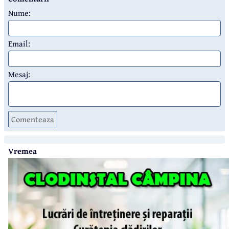
Nume:
Email:
Mesaj:
Comenteaza
Vremea