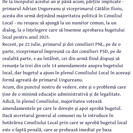
De la începutul acestui an și până acum, părțile implicate -
primarul Adrian Ungureanu și viceprimarul Cătălin Ilioiu,
acesta din urmă deținând majoritatea politică în Consiliul
Local - nu reușesc să ajungă la un numitor comun, la un
dialog, la o înțelegere care să însemne aprobarea bugetului
local pentru anul 2025.
Recent, pe 22 iulie, primarul și doi consilieri PNL, pe de o
parte, viceprimarul împreună cu doi consilieri PSD, pe de
cealaltă parte, s-au întâlnit, cei din urmă fiind dispuși să
renunțe la trei din cele 14 amendamente asupra bugetului
local, dar bugetul a ajuns în plenul Consiliului Local în aceeași
formă agreată de primarul Ungureanu.
Acum, din punctul nostru de vedere, este și o problemă care
ține de o minimă educație administrativă și de legalitate.
Adică, în plenul Consiliului, majoritatea votează
amendamentele pe care le dorește și apoi aprobă bugetul.
Dacă secretarul general al comunei nu le introduce în
hotărârea Consiliului Local prin care se aprobă bugetul local
este o faptă penală, care se probează imediat pe baza