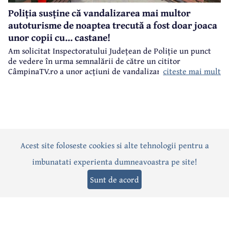
Poliția susține că vandalizarea mai multor
autoturisme de noaptea trecută a fost doar joaca
unor copii cu... castane!
Am solicitat Inspectoratului Județean de Poliție un punct
de vedere în urma semnalării de către un cititor
citeste mai mult
CâmpinaTV.ro a unor acțiuni de vandalizare a unor
autoturisme, noaptea trecută, în centrul municipiului
Câmpina.
Acest site foloseste cookies si alte tehnologii pentru a
Actualitate
Politică
Social
Eveniment
Interviuri
imbunatati experienta dumneavoastra pe site!
Sănătate
Editorial
Sport
Anunțuri
Joburi
Turism
Sunt de acord
Termeni și condiții
-
Politica de confidențialitate
-
Politica cookies