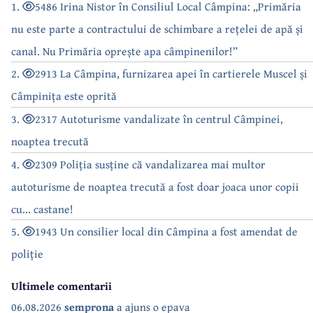
1.
5486 Irina Nistor în Consiliul Local Câmpina: „Primăria
nu este parte a contractului de schimbare a rețelei de apă și
canal. Nu Primăria oprește apa câmpinenilor!”
2.
2913 La Câmpina, furnizarea apei în cartierele Muscel și
Câmpinița este oprită
3.
2317 Autoturisme vandalizate în centrul Câmpinei,
noaptea trecută
4.
2309 Poliția susține că vandalizarea mai multor
autoturisme de noaptea trecută a fost doar joaca unor copii
cu... castane!
5.
1943 Un consilier local din Câmpina a fost amendat de
poliție
Ultimele comentarii
06.08.2026
semprona
a ajuns o epava