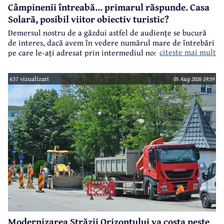
Câmpinenii întreabă... primarul răspunde. Casa
Solară, posibil viitor obiectiv turistic?
Demersul nostru de a găzdui astfel de audiențe se bucură
de interes, dacă avem în vedere numărul mare de întrebări
citeste mai mult
pe care le-ați adresat prin intermediul nostru primarului
municipiului Câmpina, Irina Nistor.
637 vizualizari
05 Aug 2026 19:59
Modernizarea Străzii Orizontului va costa peste