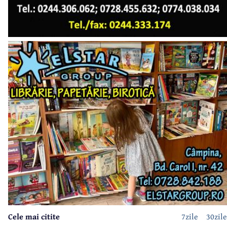
Cele mai citite
7zile
30zile