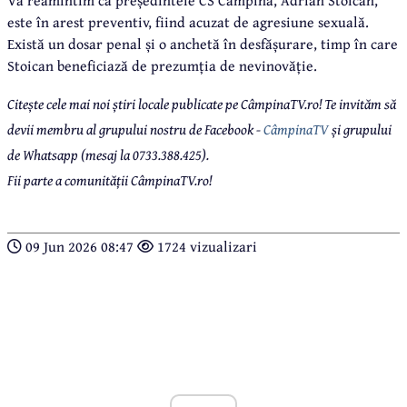
Vă reamintim că președintele CS Câmpina, Adrian Stoican,
este în arest preventiv, fiind acuzat de agresiune sexuală.
Există un dosar penal și o anchetă în desfășurare, timp în care
Stoican beneficiază de prezumția de nevinovăție.
Citește cele mai noi știri locale publicate pe CâmpinaTV.ro! Te invităm să
devii membru al grupului nostru de Facebook -
CâmpinaTV
și grupului
de Whatsapp (mesaj la 0733.388.425).
Fii parte a comunității CâmpinaTV.ro!
09 Jun 2026 08:47
1724 vizualizari