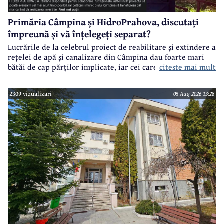
Primăria Câmpina și HidroPrahova, discutați
împreună și vă înțelegeți separat?
Lucrările de la celebrul proiect de reabilitare și extindere a
rețelei de apă și canalizare din Câmpina dau foarte mari
citeste mai mult
bătăi de cap părților implicate, iar cei care suferă sunt
câmpinenii. Exemplul cel mai elocvent - "dureroasa" stradă
Orizontului.
2309 vizualizari
05 Aug 2026 13:28