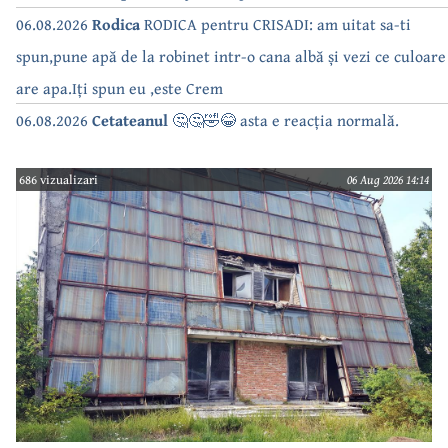
06.08.2026
Rodica
RODICA pentru CRISADI: am uitat sa-ti
spun,pune apă de la robinet intr-o cana albă și vezi ce culoare
are apa.Iți spun eu ,este Crem
06.08.2026
Cetateanul
🤔🤔🤣😂 asta e reacția normală.
686 vizualizari
06 Aug 2026 14:14