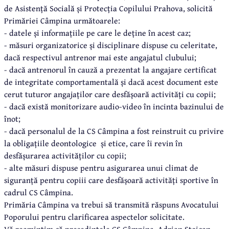
de Asistență Socială și Protecția Copilului Prahova, solicită
Primăriei Câmpina următoarele:
- datele și informațiile pe care le deține în acest caz;
- măsuri organizatorice și disciplinare dispuse cu celeritate,
dacă respectivul antrenor mai este angajatul clubului;
- dacă antrenorul în cauză a prezentat la angajare certificat
de integritate comportamentală și dacă acest document este
cerut tuturor angajaților care desfășoară activități cu copii;
- dacă există monitorizare audio-video în incinta bazinului de
înot;
- dacă personalul de la CS Câmpina a fost reinstruit cu privire
la obligațiile deontologice și etice, care îi revin în
desfășurarea activităților cu copii;
- alte măsuri dispuse pentru asigurarea unui climat de
siguranță pentru copiii care desfășoară activități sportive în
cadrul CS Câmpina.
Primăria Câmpina va trebui să transmită răspuns Avocatului
Poporului pentru clarificarea aspectelor solicitate.