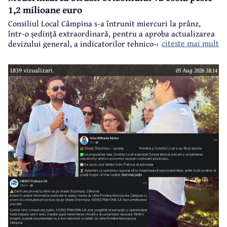
1,2 milioane euro
Consiliul Local Câmpina s-a întrunit miercuri la prânz,
într-o ședință extraordinară, pentru a aproba actualizarea
citeste mai mult
devizului general, a indicatorilor tehnico-economici și a
sumei reprezentând finanțarea de la bugetul local pentru
realizarea modernizării Străzii Orizontului, obiectiv
1839 vizualizari
05 Aug 2026 18:14
finanțat prin Programul Național de Investiții ”Anghel
Saligny”.