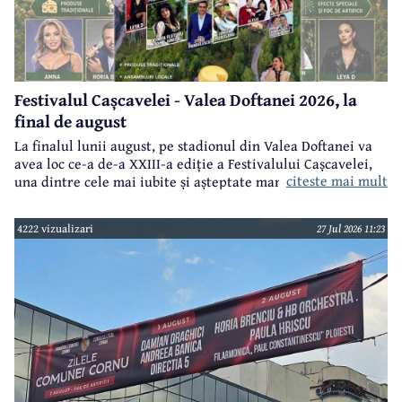
Festivalul Cașcavelei - Valea Doftanei 2026, la
final de august
La finalul lunii august, pe stadionul din Valea Doftanei va
avea loc ce-a de-a XXIII-a ediție a Festivalului Cașcavelei,
citeste mai mult
una dintre cele mai iubite și așteptate manifestări de acest
gen din județul Prahova.
4222 vizualizari
27 Jul 2026 11:23