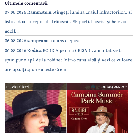
Ultimele comentarii
07.08.2026
Rammstein
Stingeți lumina...raiul infractorilor...si
ăsta e doar inceputul...trăiască USR partid fascist și bolovan
adolf...
06.08.2026
semprona
a ajuns o epava
06.08.2026
Rodica
RODICA pentru CRISADI: am uitat sa-ti
spun,pune apă de la robinet intr-o cana albă și vezi ce culoare
are apa.Iți spun eu ,este Crem
151 vizualizari
07 Aug 2026 09:26