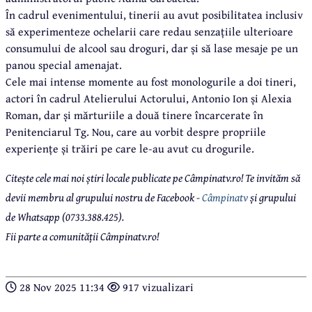
În cadrul evenimentului, tinerii au avut posibilitatea inclusiv
să experimenteze ochelarii care redau senzațiile ulterioare
consumului de alcool sau droguri, dar și să lase mesaje pe un
panou special amenajat.
Cele mai intense momente au fost monologurile a doi tineri,
actori în cadrul Atelierului Actorului, Antonio Ion și Alexia
Roman, dar și mărturiile a două tinere încarcerate în
Penitenciarul Tg. Nou, care au vorbit despre propriile
experiențe și trăiri pe care le-au avut cu drogurile.
Citește cele mai noi știri locale publicate pe Câmpinatv.ro! Te invităm să
devii membru al grupului nostru de Facebook -
Câmpinatv
și grupului
de Whatsapp (0733.388.425).
Fii parte a comunității Câmpinatv.ro!
28 Nov 2025 11:34
917 vizualizari