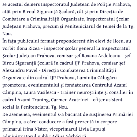
se acestui demers Inspectoratul Județean de Poliție Prahova,
atât prin Biroul Siguranță Școlară, cât și prin Direcția de
Combatare a Criminalității Organizate, Inspectoratul Școlar
Județean Prahova, precum și Peniteniciarul de Femei de la Tg.
Nou.
În fața publicului format preponderent din elevi de liceu, au
vorbit Ilona Rizea - inspector școlar general la Inspectoratul
Școlar Județean Prahova, comisar șef Roxana Ardeleanu - șef
Birou Siguranță Școlară în cadrul IJP Prahova, comisar șef
Alexandru Pavel - Direcția Combaterea Criminalității
Organizate din cadrul IJP Prahova, Luminița Călugăru -
promotorul evenimentului și fondatoarea Centrului Azami
Câmpina, Laura Vasilescu - trainer neuroștiințe și consilier în
cadrul Azami Traning, Carmen Acatrinei - ofițer asistent
social la Penitenciarul Tg. Nou.
De asemenea, eveimentul s-a bucurat de susținerea Primăriei
Câmpina, a cărei conducere a fost prezentă in corpore -
primarul Irina Nistor, viceprimarul Livia Lupu și
administratorul public Adina Gârbăcică.