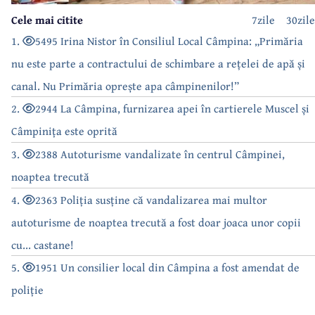
Cele mai citite
7zile
30zile
1.
5495 Irina Nistor în Consiliul Local Câmpina: „Primăria
nu este parte a contractului de schimbare a rețelei de apă și
canal. Nu Primăria oprește apa câmpinenilor!”
2.
2944 La Câmpina, furnizarea apei în cartierele Muscel și
Câmpinița este oprită
3.
2388 Autoturisme vandalizate în centrul Câmpinei,
noaptea trecută
4.
2363 Poliția susține că vandalizarea mai multor
autoturisme de noaptea trecută a fost doar joaca unor copii
cu... castane!
5.
1951 Un consilier local din Câmpina a fost amendat de
poliție