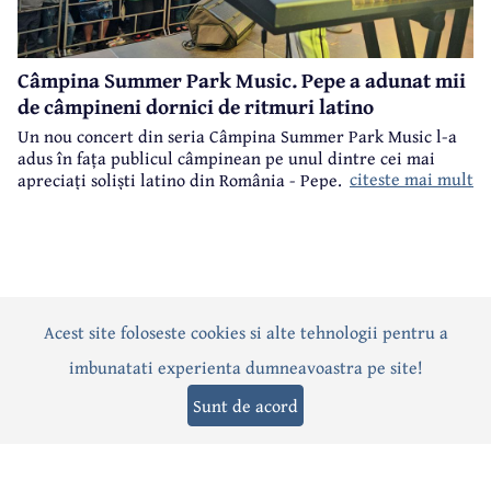
Câmpina Summer Park Music. Pepe a adunat mii
de câmpineni dornici de ritmuri latino
Un nou concert din seria Câmpina Summer Park Music l-a
adus în fața publicul câmpinean pe unul dintre cei mai
citeste mai mult
apreciați soliști latino din România - Pepe.
Acest site foloseste cookies si alte tehnologii pentru a
Actualitate
Politică
Social
Eveniment
Interviuri
imbunatati experienta dumneavoastra pe site!
Sănătate
Editorial
Sport
Anunțuri
Joburi
Turism
Sunt de acord
Termeni și condiții
-
Politica de confidențialitate
-
Politica cookies