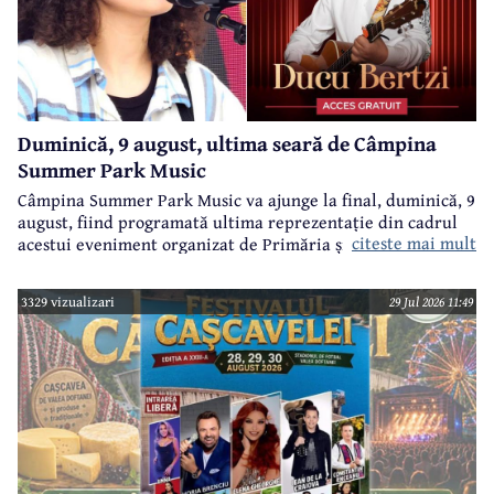
Duminică, 9 august, ultima seară de Câmpina
Summer Park Music
Câmpina Summer Park Music va ajunge la final, duminică, 9
august, fiind programată ultima reprezentație din cadrul
citeste mai mult
acestui eveniment organizat de Primăria și Consiliul Local
Câmpina și Casa de Cultură „Geo Bogza” Câmpia.
3329 vizualizari
29 Jul 2026 11:49