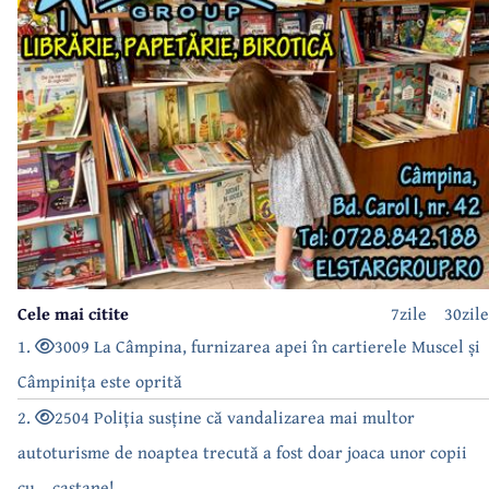
Cele mai citite
7zile
30zile
1.
3009 La Câmpina, furnizarea apei în cartierele Muscel și
Câmpinița este oprită
2.
2504 Poliția susține că vandalizarea mai multor
autoturisme de noaptea trecută a fost doar joaca unor copii
cu... castane!