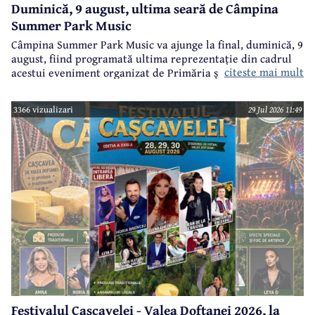
Duminică, 9 august, ultima seară de Câmpina
Summer Park Music
Câmpina Summer Park Music va ajunge la final, duminică, 9
august, fiind programată ultima reprezentație din cadrul
citeste mai mult
acestui eveniment organizat de Primăria și Consiliul Local
Câmpina și Casa de Cultură „Geo Bogza” Câmpia.
3366 vizualizari
29 Jul 2026 11:49
Festivalul Cașcavelei - Valea Doftanei 2026, la