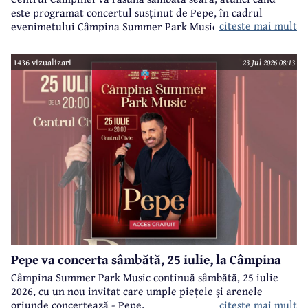
este programat concertul susținut de Pepe, în cadrul
citeste mai mult
evenimetului Câmpina Summer Park Music organizat de
Primăria Câmpina.
1436 vizualizari
23 Jul 2026 08:13
Pepe va concerta sâmbătă, 25 iulie, la Câmpina
Câmpina Summer Park Music continuă sâmbătă, 25 iulie
2026, cu un nou invitat care umple piețele și arenele
citeste mai mult
oriunde concertează - Pepe.