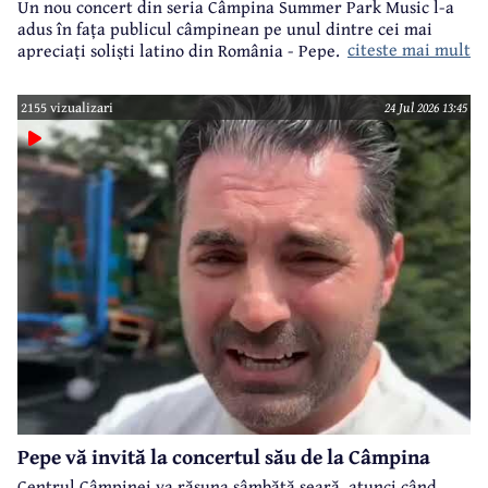
Un nou concert din seria Câmpina Summer Park Music l-a
adus în fața publicul câmpinean pe unul dintre cei mai
citeste mai mult
apreciați soliști latino din România - Pepe.
2155 vizualizari
24 Jul 2026 13:45
Pepe vă invită la concertul său de la Câmpina
Centrul Câmpinei va răsuna sâmbătă seară, atunci când