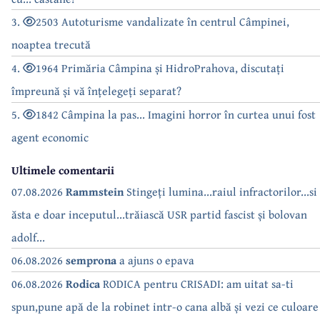
3.
2503 Autoturisme vandalizate în centrul Câmpinei,
noaptea trecută
4.
1964 Primăria Câmpina și HidroPrahova, discutați
împreună și vă înțelegeți separat?
5.
1842 Câmpina la pas... Imagini horror în curtea unui fost
agent economic
Ultimele comentarii
07.08.2026
Rammstein
Stingeți lumina...raiul infractorilor...si
ăsta e doar inceputul...trăiască USR partid fascist și bolovan
adolf...
06.08.2026
semprona
a ajuns o epava
06.08.2026
Rodica
RODICA pentru CRISADI: am uitat sa-ti
spun,pune apă de la robinet intr-o cana albă și vezi ce culoare