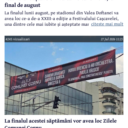
final de august
La finalul lunii august, pe stadionul din Valea Doftanei va
avea loc ce-a de-a XXIII-a ediție a Festivalului Cașcavelei,
citeste mai mult
una dintre cele mai iubite și așteptate manifestări de acest
gen din județul Prahova.
4245 vizualizari
27 Jul 2026 11:23
La finalul acestei săptămâni vor avea loc Zilele
Comunei Cornu