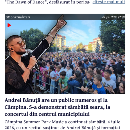
citeste mai mult
"The Dawn of Dance", desfășurat în perioada 3-5 iulie 2026
la Burgas, în Bulgaria.
5015 vizualizari
04 Jul 2026 22:59
Andrei Bănuță are un public numeros și la
Câmpina. S-a demonstrat sâmbătă seara, la
concertul din centrul municipiului
Câmpina Summer Park Music a continuat sâmbătă, 4 iulie
2026, cu un recital susținut de Andrei Bănuță și formațiai