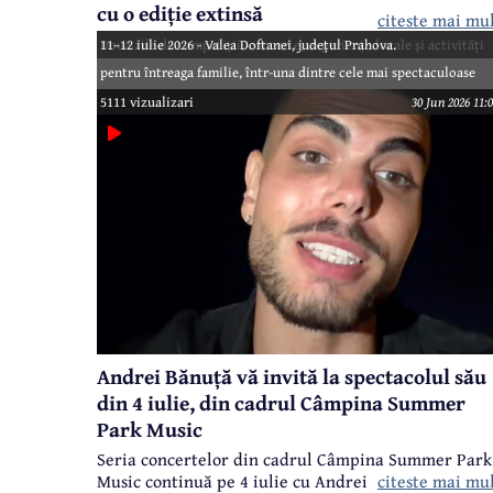
cu o ediție extinsă
citeste mai mu
Două zile de competiții, concerte, experiențe locale și activități
11–12 iulie 2026 - Valea Doftanei, județul Prahova.
pentru întreaga familie, într-una dintre cele mai spectaculoase
zone montane ale județului Prahova -
5111 vizualizari
30 Jun 2026 11:
Andrei Bănuță vă invită la spectacolul său
din 4 iulie, din cadrul Câmpina Summer
Park Music
Seria concertelor din cadrul Câmpina Summer Park
Music continuă pe 4 iulie cu Andrei Bănuță.
citeste mai mu