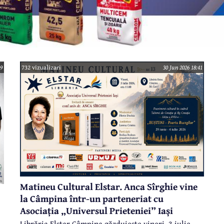
49
732 vizualizari
30 Jun 2026 18:41
Matineu Cultural Elstar. Anca Sîrghie vine
la Câmpina într-un parteneriat cu
Asociația „Universul Prieteniei” Iași
Librăria Elstar Câmpina găzduiește vineri, 3 iulie