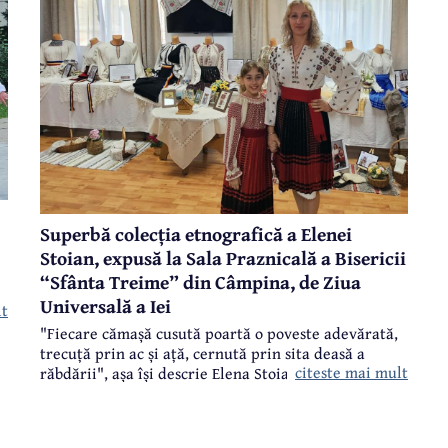
Superbă colecția etnografică a Elenei
Stoian, expusă la Sala Praznicală a Bisericii
“Sfânta Treime” din Câmpina, de Ziua
Universală a Iei
lt
i
"Fiecare cămașă cusută poartă o poveste adevărată,
trecuță prin ac și ață, cernută prin sita deasă a
citeste mai mult
răbdării", așa își descrie Elena Stoian, în câteva
cuvinte, superba colecție etnografică.