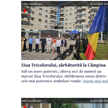
1505 vizualizari
26 Jun 2026 14:
Ziua Tricolorului, sărbătorită la Câmpina
Sub un soare puternic, câteva zeci de oameni au
marcat Ziua Tricolorului, sărbătoarea unuia dintre
citeste mai mu
cele mai puternice simboluri românești.
848 vizualizari
24 Jun 2026 22: