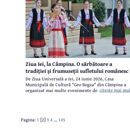
Ziua Iei, la Câmpina. O sărbătoare a
tradiției și frumuseții sufletului românesc
De Ziua Universală a Iei, 24 iunie 2026, Casa
Municipală de Cultură "Geo Bogza" din Câmpina a
citeste mai mu
organizat mai multe evenimente dedicate celei mai
valoroase creații a portului popular românesc, dar ș
celor care iubesc și poartă cu mândrie ia
tradițională.
Pagina:
1
[2]
3
4
...
145