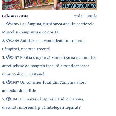
Cele mai citite
7zile
30zile
1.
2985 La Câmpina, furnizarea apei în cartierele
Muscel și Câmpinița este oprită
2.
2459 Autoturisme vandalizate în centrul
Câmpinei, noaptea trecută
3.
2457 Poliția susține că vandalizarea mai multor
autoturisme de noaptea trecută a fost doar joaca
unor copii cu... castane!
4.
1957 Un consilier local din Câmpina a fost
amendat de poliție
5.
1941 Primăria Câmpina și HidroPrahova,
discutați împreună și vă înțelegeți separat?