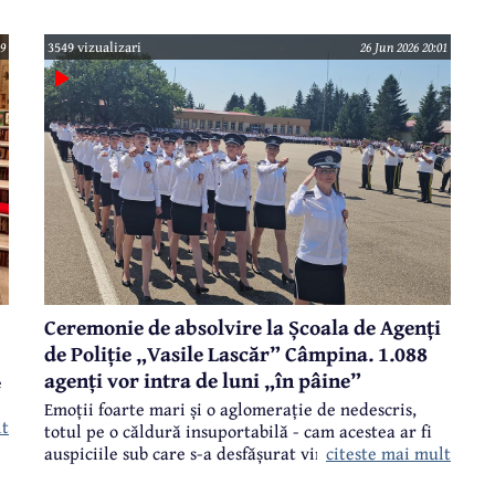
39
3549 vizualizari
26 Jun 2026 20:01
Ceremonie de absolvire la Școala de Agenți
de Poliție „Vasile Lascăr” Câmpina. 1.088
agenți vor intra de luni „în pâine”
e
Emoții foarte mari și o aglomerație de nedescris,
lt
totul pe o căldură insuportabilă - cam acestea ar fi
citeste mai mult
auspiciile sub care s-a desfășurat vineri, 26 iunie,
ă,
ceremonia de absolvire a promoției iunie 2026 a