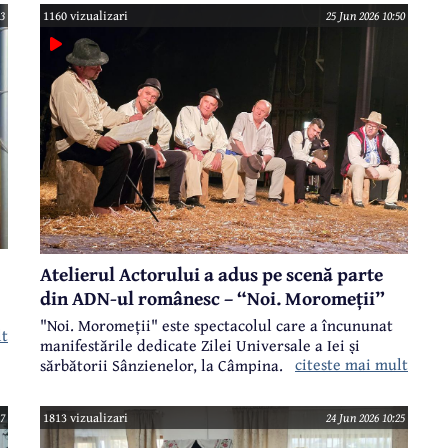
Școlii de Agenți de Poliție „Vasile Lascăr” Câmpina.
43
1160 vizualizari
25 Jun 2026 10:50
Atelierul Actorului a adus pe scenă parte
din ADN-ul românesc – “Noi. Moromeții”
"Noi. Moromeții" este spectacolul care a încununat
lt
manifestările dedicate Zilei Universale a Iei și
citeste mai mult
sărbătorii Sânzienelor, la Câmpina. Atelierul
Actorului a adus pe scenă parte din ADN-ul
românesc. Pentru că el, Ilie Moromete, cu toată
47
1813 vizualizari
24 Jun 2026 10:25
familia lui, cu satul lui, cu poiana lui, cu prietenii și
vecinii, el, Moromete, e parte din noi...