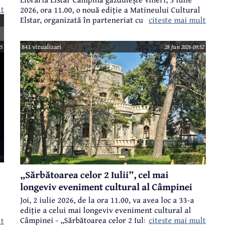
lt
2026, ora 11.00, o nouă ediție a Matineului Cultural
citeste mai mult
Elstar, organizată în parteneriat cu Asociația
„Universul Prieteniei” Iași și inclusă în programul
Taberei de Creație și Re-Creație – Ediția a XVIII-a
05
841 vizualizari
28 Jun 2026 09:52
„Bușteni – Poarta Bucegilor”, desfășurată în
perioada 29 iunie – 4 iulie 2026.
„Sărbătoarea celor 2 Iulii”, cel mai
longeviv eveniment cultural al Câmpinei
Joi, 2 iulie 2026, de la ora 11.00, va avea loc a 33-a
ediție a celui mai longeviv eveniment cultural al
citeste mai mult
Câmpinei - „Sărbătoarea celor 2 Iulii”.
lt