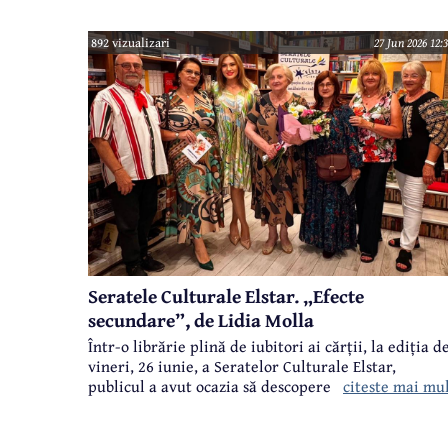
892 vizualizari
27 Jun 2026 12:
Seratele Culturale Elstar. „Efecte
secundare”, de Lidia Molla
Într-o librărie plină de iubitori ai cărții, la ediția d
vineri, 26 iunie, a Seratelor Culturale Elstar,
citeste mai mu
publicul a avut ocazia să descopere un nou volum -
„Efecte secundare”, de Lidia Molla. În plus, oamenii
s-au bucurat de un dialog autentic despre literatur
emoție și puterea poveștilor.