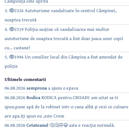
Câmpinița este oprită
3.
2326 Autoturisme vandalizate în centrul Câmpinei,
noaptea trecută
4.
2319 Poliția susține că vandalizarea mai multor
autoturisme de noaptea trecută a fost doar joaca unor copii
cu... castane!
5.
1946 Un consilier local din Câmpina a fost amendat de
poliție
Ultimele comentarii
06.08.2026
semprona
a ajuns o epava
06.08.2026
Rodica
RODICA pentru CRISADI: am uitat sa-ti
spun,pune apă de la robinet intr-o cana albă și vezi ce culoare
are apa.Iți spun eu ,este Crem
06.08.2026
Cetateanul
🤔🤔🤣😂 asta e reacția normală.