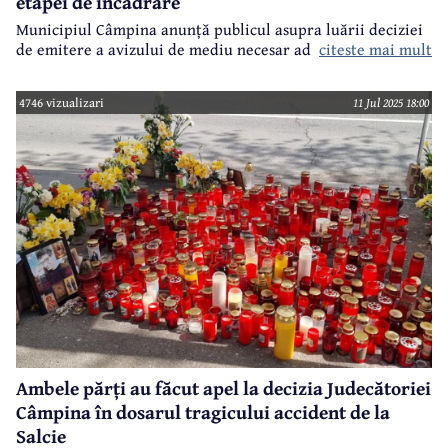
etapei de încadrare
Municipiul Câmpina anunță publicul asupra luării deciziei
de emitere a avizului de mediu necesar adoptării planului:
citeste mai mult
4746 vizualizari
11 Jul 2025 18:00
Ambele părți au făcut apel la decizia Judecătoriei
Câmpina în dosarul tragicului accident de la
Salcie