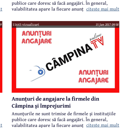
publice care doresc să facă angajări. În general,
lt
citeste mai mult
valabilitatea apare la fiecare anunț în parte.
29
11643 vizualizari
15 Jan 2017 09:58
Anunțuri de angajare la firmele din
Câmpina și împrejurimi
Anunțurile ne sunt trimise de firmele și instituțiile
publice care doresc să facă angajări. În general,
lt
citeste mai mult
valabilitatea apare la fiecare anunț în parte.