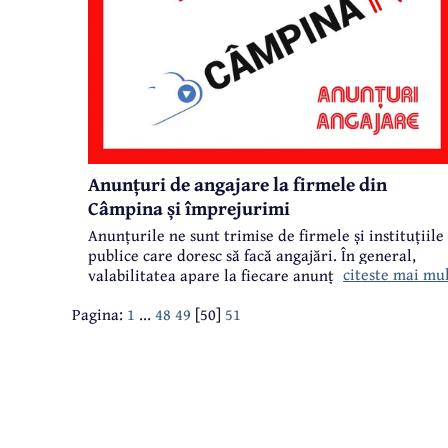
Anunțuri de angajare la firmele din
Câmpina și împrejurimi
Anunțurile ne sunt trimise de firmele și instituțiile
publice care doresc să facă angajări. În general,
citeste mai mu
valabilitatea apare la fiecare anunț în parte.
Pagina:
1
...
48
49
[50]
51