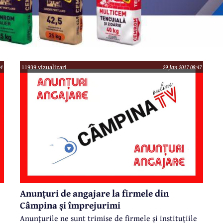
04
11939 vizualizari
29 Jan 2017 08:47
Anunțuri de angajare la firmele din
Câmpina și împrejurimi
Anunțurile ne sunt trimise de firmele și instituțiile