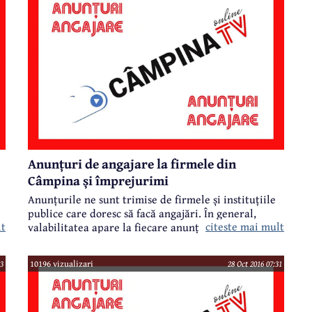
Anunțuri de angajare la firmele din
Câmpina și împrejurimi
Anunțurile ne sunt trimise de firmele și instituțiile
publice care doresc să facă angajări. În general,
lt
citeste mai mult
valabilitatea apare la fiecare anunț în parte.
3
10196 vizualizari
28 Oct 2016 07:31