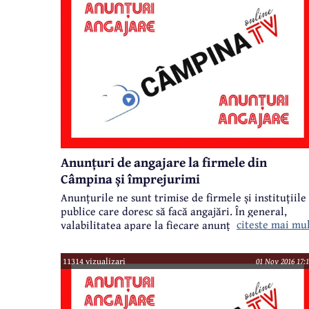
Anunțuri de angajare la firmele din
Câmpina și împrejurimi
Anunțurile ne sunt trimise de firmele și instituțiile
publice care doresc să facă angajări. În general,
citeste mai mu
valabilitatea apare la fiecare anunț în parte.
11314 vizualizari
01 Nov 2016 17:1