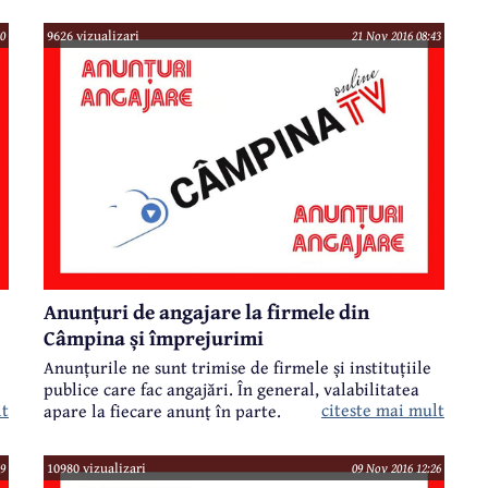
0
9626 vizualizari
21 Nov 2016 08:43
Anunțuri de angajare la firmele din
Câmpina și împrejurimi
Anunțurile ne sunt trimise de firmele și instituțiile
publice care fac angajări. În general, valabilitatea
lt
citeste mai mult
apare la fiecare anunț în parte.
9
10980 vizualizari
09 Nov 2016 12:26