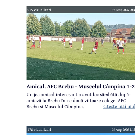
915 vizualizari
01 Aug 2026 20:4
Amical. AFC Brebu - Muscelul Câmpina 1-2
Un joc amical interesant a avut loc sâmbătă după-
amiază la Brebu între două viitoare colege, AFC
citeste mai mu
Brebu și Muscelul Câmpina.
478 vizualizari
01 Aug 2026 13:2