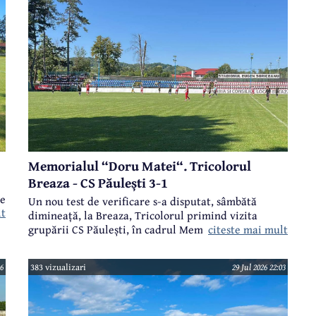
întâlnit într-un meci amical formația Udinese
Academy Bucuresti, grupa 2009-2010.
Memorialul “Doru Matei“. Tricolorul
Breaza - CS Păulești 3-1
pe
Un nou test de verificare s-a disputat, sâmbătă
lt
dimineață, la Breaza, Tricolorul primind vizita
citeste mai mult
grupării CS Păulești, în cadrul Memorialului “Doru
Matei“.
36
383 vizualizari
29 Jul 2026 22:03