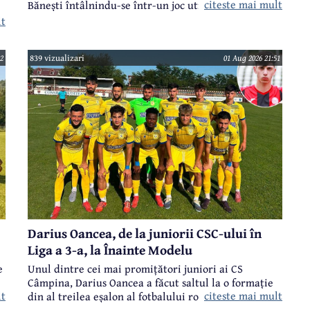
citeste mai mult
Bănești întâlnindu-se într-un joc util de pregătire
pentru ambele formații.
lt
2
839 vizualizari
01 Aug 2026 21:51
Darius Oancea, de la juniorii CSC-ului în
Liga a 3-a, la Înainte Modelu
e
Unul dintre cei mai promițători juniori ai CS
Câmpina, Darius Oancea a făcut saltul la o formație
lt
citeste mai mult
din al treilea eșalon al fotbalului românesc - Înainte
Modelu, din județul Călărași.