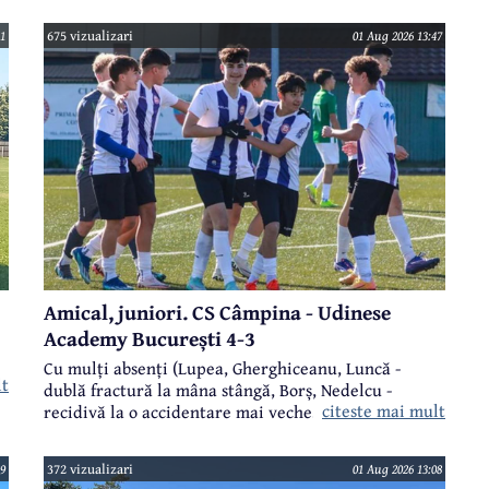
1
675 vizualizari
01 Aug 2026 13:47
Amical, juniori. CS Câmpina - Udinese
Academy București 4-3
Cu mulți absenți (Lupea, Gherghiceanu, Luncă -
lt
dublă fractură la mâna stângă, Borș, Nedelcu -
citeste mai mult
recidivă la o accidentare mai veche, Frusina - exclus
din lot pentru absențe repetate, Oancea - transferat
la ACS Modelu Călărași în Liga a III-a, Manea), trupa
9
372 vizualizari
01 Aug 2026 13:08
de juniori a CS Câmpina, antrenor Roberto Opatchi, a