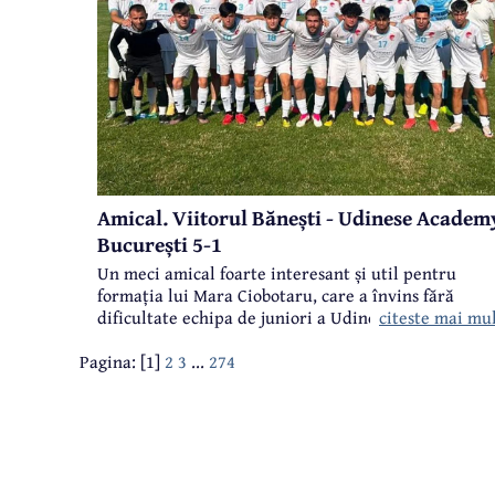
Amical. Viitorul Bănești - Udinese Academ
București 5-1
Un meci amical foarte interesant și util pentru
formația lui Mara Ciobotaru, care a învins fără
citeste mai mu
dificultate echipa de juniori a Udinese Academy di
București.
Pagina: [1]
2
3
...
274