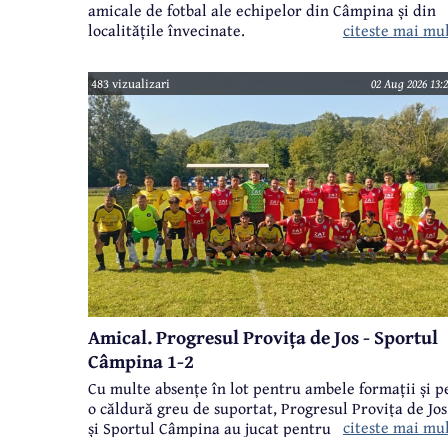
amicale de fotbal ale echipelor din Câmpina și din
citeste mai mu
localitățile învecinate.
483 vizualizari
02 Aug 2026 13:2
Amical. Progresul Provița de Jos - Sportul
Câmpina 1-2
Cu multe absențe în lot pentru ambele formații și p
o căldură greu de suportat, Progresul Provița de Jos
citeste mai mu
și Sportul Câmpina au jucat pentru un meci amical.