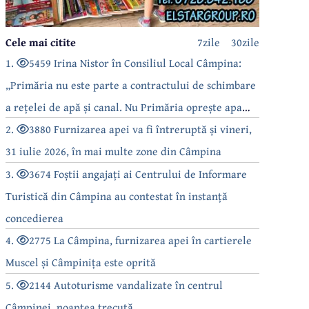
Cele mai citite
7zile
30zile
1.
5459 Irina Nistor în Consiliul Local Câmpina:
„Primăria nu este parte a contractului de schimbare
a rețelei de apă și canal. Nu Primăria oprește apa
câmpinenilor!”
2.
3880 Furnizarea apei va fi întreruptă și vineri,
31 iulie 2026, în mai multe zone din Câmpina
3.
3674 Foștii angajați ai Centrului de Informare
Turistică din Câmpina au contestat în instanță
concedierea
4.
2775 La Câmpina, furnizarea apei în cartierele
Muscel și Câmpinița este oprită
5.
2144 Autoturisme vandalizate în centrul
Câmpinei, noaptea trecută