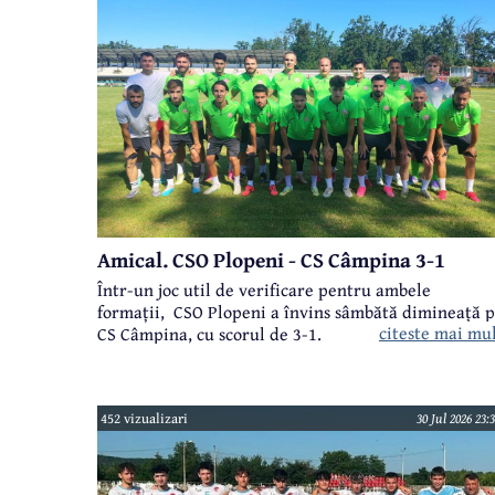
Amical. CSO Plopeni - CS Câmpina 3-1
Într-un joc util de verificare pentru ambele
formații, CSO Plopeni a învins sâmbătă dimineață 
citeste mai mu
CS Câmpina, cu scorul de 3-1.
452 vizualizari
30 Jul 2026 23: