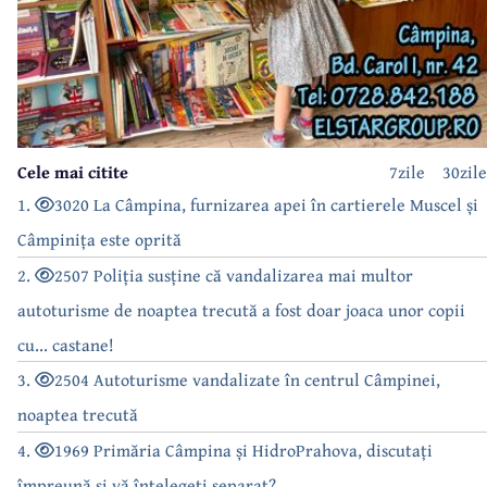
Cele mai citite
7zile
30zile
1.
3020 La Câmpina, furnizarea apei în cartierele Muscel și
Câmpinița este oprită
2.
2507 Poliția susține că vandalizarea mai multor
autoturisme de noaptea trecută a fost doar joaca unor copii
cu... castane!
3.
2504 Autoturisme vandalizate în centrul Câmpinei,
noaptea trecută
4.
1969 Primăria Câmpina și HidroPrahova, discutați
împreună și vă înțelegeți separat?