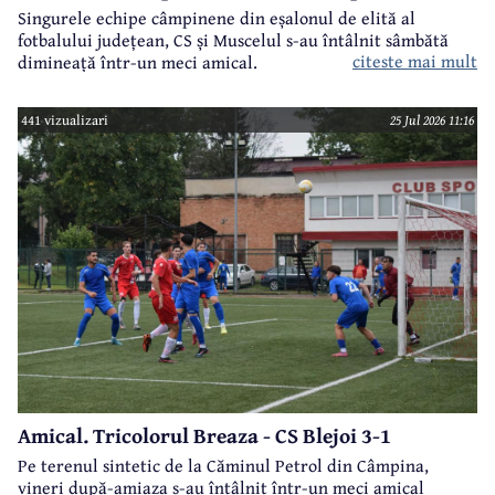
Singurele echipe câmpinene din eșalonul de elită al
fotbalului județean, CS și Muscelul s-au întâlnit sâmbătă
citeste mai mult
dimineață într-un meci amical.
441 vizualizari
25 Jul 2026 11:16
Amical. Tricolorul Breaza - CS Blejoi 3-1
Pe terenul sintetic de la Căminul Petrol din Câmpina,
vineri după-amiaza s-au întâlnit într-un meci amical