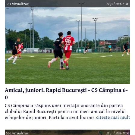
european, multiplu campion național, Ion Alexe va împlini
561 vizualizari
22 Jul 2026 23:03
sâmbătă, 25 iulie, frumoasa vârstă de 80 ani.
Amical, juniori. Rapid București - CS Câmpina 6-
0
CS Câmpina a răspuns unei invitații onorante din partea
clubului Rapid București pentru un meci amical la nivelul
citeste mai mult
echipelor de juniori. Partida a avut loc miercuri, 22 iulie,
de la ora 20.00, la București.
636 vizualizari
22 Jul 2026 17:58