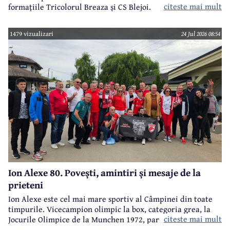
citeste mai mult
formațiile Tricolorul Breaza și CS Blejoi.
1479 vizualizari
24 Jul 2026 08:54
Ion Alexe 80. Povești, amintiri și mesaje de la
prieteni
Ion Alexe este cel mai mare sportiv al Câmpinei din toate
timpurile. Vicecampion olimpic la box, categoria grea, la
citeste mai mult
Jocurile Olimpice de la Munchen 1972, participant la
Jocurile Olimpice de la Ciudad de Mexico 1968, campion