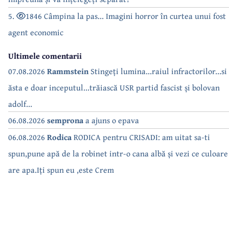
5.
1846 Câmpina la pas... Imagini horror în curtea unui fost
agent economic
Ultimele comentarii
07.08.2026
Rammstein
Stingeți lumina...raiul infractorilor...si
ăsta e doar inceputul...trăiască USR partid fascist și bolovan
adolf...
06.08.2026
semprona
a ajuns o epava
06.08.2026
Rodica
RODICA pentru CRISADI: am uitat sa-ti
spun,pune apă de la robinet intr-o cana albă și vezi ce culoare
are apa.Iți spun eu ,este Crem