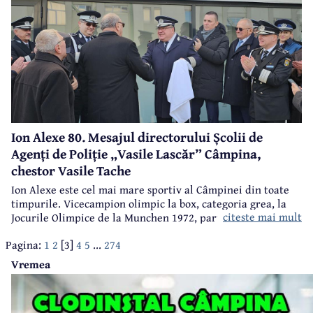
Ion Alexe 80. Mesajul directorului Școlii de
Agenți de Poliție „Vasile Lascăr” Câmpina,
chestor Vasile Tache
Ion Alexe este cel mai mare sportiv al Câmpinei din toate
timpurile. Vicecampion olimpic la box, categoria grea, la
citeste mai mult
Jocurile Olimpice de la Munchen 1972, participant la
Jocurile Olimpice de la Ciudad de Mexico 1968, campion
Pagina:
1
2
[3]
4
5
...
274
european, multiplu campion național, Ion Alexe va împlini
sâmbătă, 25 iulie, frumoasa vârstă de 80 ani.
Vremea