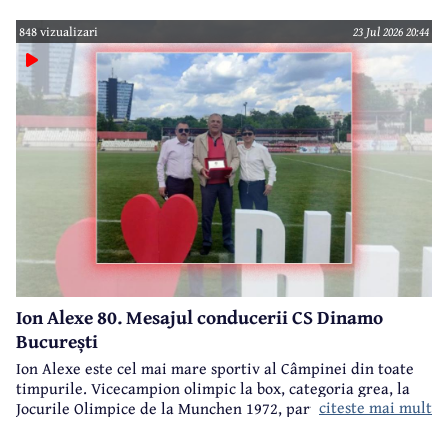
european, multiplu campion național, Ion Alexe va împlini
848 vizualizari
23 Jul 2026 20:44
sâmbătă, 25 iulie, frumoasa vârstă de 80 ani.
Ion Alexe 80. Mesajul conducerii CS Dinamo
București
Ion Alexe este cel mai mare sportiv al Câmpinei din toate
timpurile. Vicecampion olimpic la box, categoria grea, la
citeste mai mult
Jocurile Olimpice de la Munchen 1972, participant la
Jocurile Olimpice de la Ciudad de Mexico 1968, campion