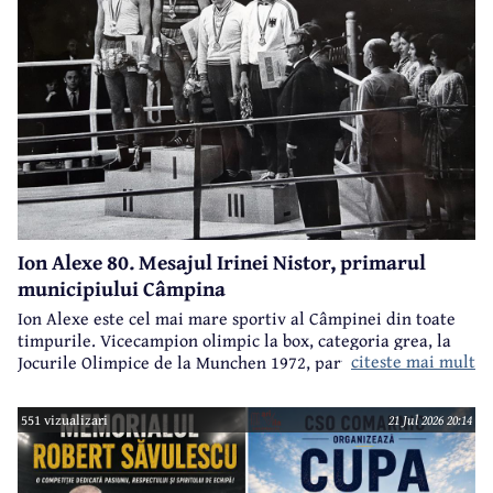
Ion Alexe 80. Mesajul Irinei Nistor, primarul
municipiului Câmpina
Ion Alexe este cel mai mare sportiv al Câmpinei din toate
timpurile. Vicecampion olimpic la box, categoria grea, la
citeste mai mult
Jocurile Olimpice de la Munchen 1972, participant la
Jocurile Olimpice de la Ciudad de Mexico 1968, campion
european, multiplu campion național, Ion Alexe va împlini
551 vizualizari
21 Jul 2026 20:14
sâmbătă, 25 iulie, frumoasa vârstă de 80 ani.