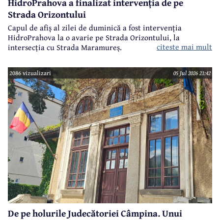
HidroPrahova a finalizat intervenția de pe
Strada Orizontului
Capul de afiș al zilei de duminică a fost intervenția
HidroPrahova la o avarie pe Strada Orizontului, la
citeste mai mult
intersecția cu Strada Maramureș.
2086 vizualizari
05 Jul 2026 21:42
De pe holurile Judecătoriei Câmpina. Unui