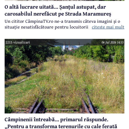
O altă lucrare uitată... Șanțul astupat, dar
carosabilul nerefăcut pe Strada Maramureș
Un cititor CâmpinaTV.ro ne-a transmis câteva imagini și o
situație nesatisfăcătoare pentru locuitorii din zonă.
citeste mai mult
2215 vizualizari
06 Jul 2026 14:53
Câmpinenii întreabă... primarul răspunde.
„Pentru a transforma terenurile cu cale ferată