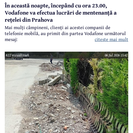
În această noapte, începând cu ora 23.00,
Vodafone va efectua lucrări de mentenanță a
rețelei din Prahova
Mai mulți câmpineni, clienți ai acestei companii de
telefonie mobilă, au primit din partea Vodafone următorul
citeste mai mult
mesaj:
822 vizualizari
06 Jul 2026 15:42