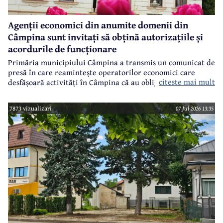
Agenții economici din anumite domenii din
Câmpina sunt invitați să obțină autorizațiile și
acordurile de funcționare
Primăria municipiului Câmpina a transmis un comunicat de
presă în care reamintește operatorilor economici care
citeste mai mult
desfășoară activități în Câmpina că au obligația de a obține
autorizațiile și acordurile de funcționare, în conformitate
cu prevederile aprobate de Consiliul Local.
7873 vizualizari
07 Jul 2026 13:35