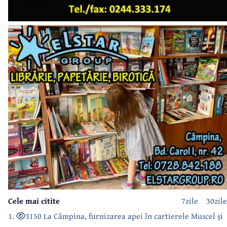
Cele mai citite
7zile
30zile
1.
3150 La Câmpina, furnizarea apei în cartierele Muscel și