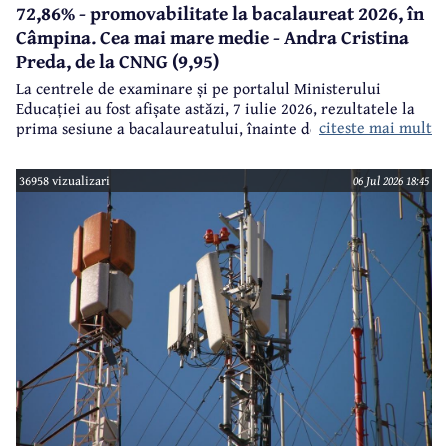
72,86% - promovabilitate la bacalaureat 2026, în
Câmpina. Cea mai mare medie - Andra Cristina
Preda, de la CNNG (9,95)
La centrele de examinare și pe portalul Ministerului
Educației au fost afișate astăzi, 7 iulie 2026, rezultatele la
citeste mai mult
prima sesiune a bacalaureatului, înainte de contestații.
36958 vizualizari
06 Jul 2026 18:45