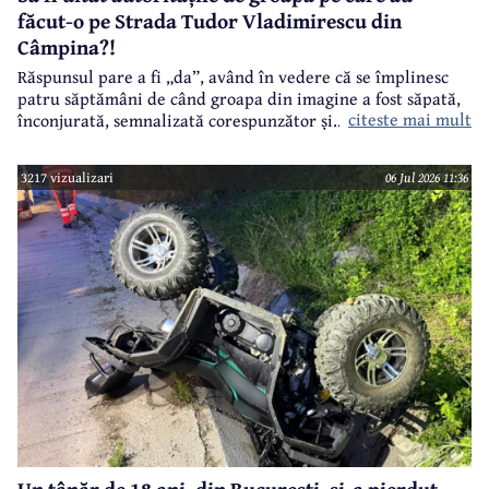
făcut-o pe Strada Tudor Vladimirescu din
Câmpina?!
Răspunsul pare a fi „da”, având în vedere că se împlinesc
patru săptămâni de când groapa din imagine a fost săpată,
citeste mai mult
înconjurată, semnalizată corespunzător și.. de atunci nu a
mai trecut nimeni pe Strada Tudor Vladimirescu.
3217 vizualizari
06 Jul 2026 11:36