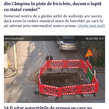
din Câmpina în piste de biciclete, ducem o luptă
cu statul român!”
Demersul nostru de a găzdui astfel de audiențe are succes,
dacă avem în vedere numărul mare de întrebări pe care le-
citeste mai mult
ați adresat prin intermediul nostru primarului
municipiului Câmpina, Irina Nistor.
416 vizualizari
06 Jul 2026 12:17
Să fi uitat autoritățile de groapa pe care au