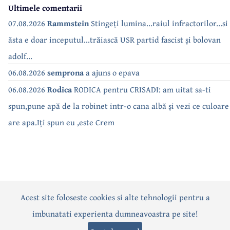
Ultimele comentarii
07.08.2026
Rammstein
Stingeți lumina...raiul infractorilor...si
ăsta e doar inceputul...trăiască USR partid fascist și bolovan
adolf...
06.08.2026
semprona
a ajuns o epava
06.08.2026
Rodica
RODICA pentru CRISADI: am uitat sa-ti
spun,pune apă de la robinet intr-o cana albă și vezi ce culoare
are apa.Iți spun eu ,este Crem
Acest site foloseste cookies si alte tehnologii pentru a
Actualitate
Politică
Social
Eveniment
Interviuri
imbunatati experienta dumneavoastra pe site!
Sănătate
Editorial
Sport
Anunțuri
Joburi
Turism