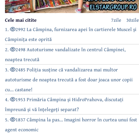
Cele mai citite
7zile
30zile
1.
2992 La Câmpina, furnizarea apei în cartierele Muscel și
Câmpinița este oprită
2.
2498 Autoturisme vandalizate în centrul Câmpinei,
noaptea trecută
3.
2485 Poliția susține că vandalizarea mai multor
autoturisme de noaptea trecută a fost doar joaca unor copii
cu... castane!
4.
1953 Primăria Câmpina și HidroPrahova, discutați
împreună și vă înțelegeți separat?
5.
1837 Câmpina la pas... Imagini horror în curtea unui fost
agent economic