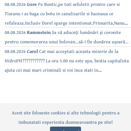
08.08.2026
Gore
Pe Bontic,pe toti sefuletii printre care si
Tiseanu i as baga cu botu in canalizarile si haznaua ce
refuleaza.Inclusiv Dorel sparge intentionat.Primarita,Nanu
bea apa de la robinet.Asta as intreba o si pe Izabel Mitrea
08.08.2026
Rammstein
Sa vă aduceți lumânări și coronite
pentru comemorarea unui bolovan...să-i fie dunărea ușoară...
08.08.2026
Carol
Cat mai acceptati aceasta mizerie de la
HidroPH??????????? La ora 5.00 nu este apa, bestia capitalista
ajuta cei mai mari criminali si voi inca stati in
case???????????????
Acest site foloseste cookies si alte tehnologii pentru a
Actualitate
Politică
Social
Eveniment
Interviuri
imbunatati experienta dumneavoastra pe site!
Sănătate
Editorial
Sport
Anunțuri
Joburi
Turism