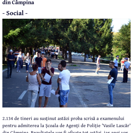
din Câmpina
- Social -
2.134 de tineri au susținut astăzi proba scrisă a examenului
pentru admiterea la Școala de Agenți de Poliție 'Vasile Lascăr'
din Câmpina. Rezultatele vor fi afișate tot astăzi, iar apoi vor