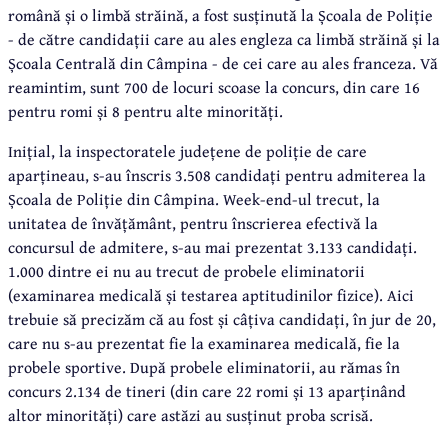
română și o limbă străină, a fost susținută la Școala de Poliție
- de către candidații care au ales engleza ca limbă străină și la
Școala Centrală din Câmpina - de cei care au ales franceza. Vă
reamintim, sunt 700 de locuri scoase la concurs, din care 16
pentru romi și 8 pentru alte minorități.
Inițial, la inspectoratele județene de poliție de care
aparțineau, s-au înscris 3.508 candidați pentru admiterea la
Școala de Poliție din Câmpina. Week-end-ul trecut, la
unitatea de învățământ, pentru înscrierea efectivă la
concursul de admitere, s-au mai prezentat 3.133 candidați.
1.000 dintre ei nu au trecut de probele eliminatorii
(examinarea medicală și testarea aptitudinilor fizice). Aici
trebuie să precizăm că au fost și câțiva candidați, în jur de 20,
care nu s-au prezentat fie la examinarea medicală, fie la
probele sportive. După probele eliminatorii, au rămas în
concurs 2.134 de tineri (din care 22 romi și 13 aparținând
altor minorități) care astăzi au susținut proba scrisă.