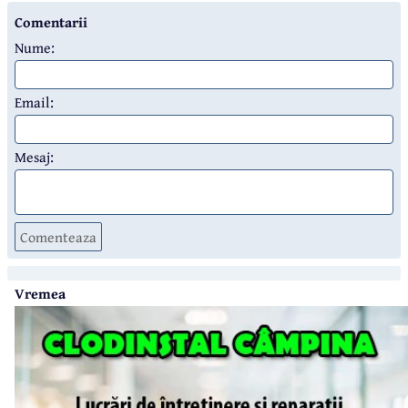
Comentarii
Nume:
Email:
Mesaj:
Comenteaza
Vremea