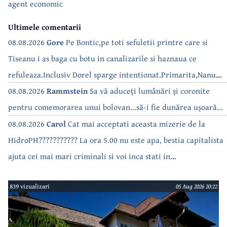
agent economic
Ultimele comentarii
08.08.2026
Gore
Pe Bontic,pe toti sefuletii printre care si
Tiseanu i as baga cu botu in canalizarile si haznaua ce
refuleaza.Inclusiv Dorel sparge intentionat.Primarita,Nanu
bea apa de la robinet.Asta as intreba o si pe Izabel Mitrea
08.08.2026
Rammstein
Sa vă aduceți lumânări și coronite
pentru comemorarea unui bolovan...să-i fie dunărea ușoară...
08.08.2026
Carol
Cat mai acceptati aceasta mizerie de la
HidroPH??????????? La ora 5.00 nu este apa, bestia capitalista
ajuta cei mai mari criminali si voi inca stati in
case???????????????
839 vizualizari
05 Aug 2026 20:22