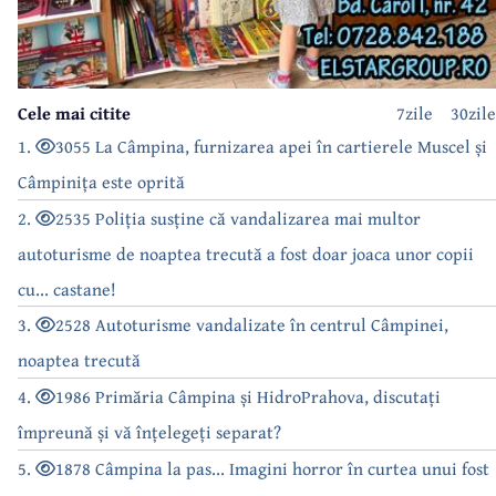
Cele mai citite
7zile
30zile
1.
3055 La Câmpina, furnizarea apei în cartierele Muscel și
Câmpinița este oprită
2.
2535 Poliția susține că vandalizarea mai multor
autoturisme de noaptea trecută a fost doar joaca unor copii
cu... castane!
3.
2528 Autoturisme vandalizate în centrul Câmpinei,
noaptea trecută
4.
1986 Primăria Câmpina și HidroPrahova, discutați
împreună și vă înțelegeți separat?
5.
1878 Câmpina la pas... Imagini horror în curtea unui fost