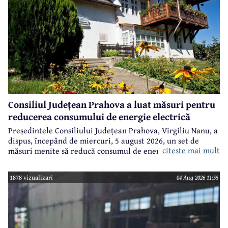
Consiliul Județean Prahova a luat măsuri pentru
reducerea consumului de energie electrică
Președintele Consiliului Județean Prahova, Virgiliu Nanu, a
dispus, începând de miercuri, 5 august 2026, un set de
citeste mai mult
măsuri menite să reducă consumul de energie electrică în
toate imobilele aflate în proprietatea Consiliului Județean,
ca parte a unui demers mai amplu de utilizare responsabilă
1878 vizualizari
04 Aug 2026 11:55
a fondurilor publice.