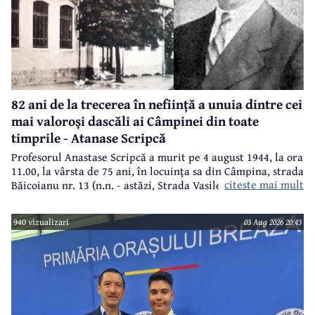
82 ani de la trecerea în neființă a unuia dintre cei
mai valoroși dascăli ai Câmpinei din toate
timprile - Atanase Scripcă
Profesorul Anastase Scripcă a murit pe 4 august 1944, la ora
11.00, la vârsta de 75 ani, în locuinţa sa din Câmpina, strada
citeste mai mult
Băicoianu nr. 13 (n.n. - astăzi, Strada Vasile Alecsandri).
Este înmormântat în cimitirul central (Bobâlna de azi).
Ulterior, meşterul popular Nicolae Goage aşează aici, în
940 vizualizari
03 Aug 2026 20:43
memoria sa şi a soţiei, Maria Scripcă, o troiţă din lemn
sculptat,care astăzi, din păcate, nu mai există.