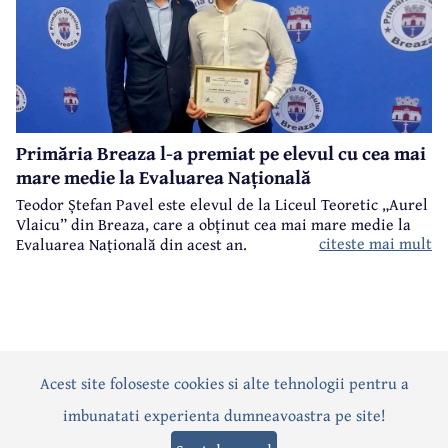
Primăria Breaza l-a premiat pe elevul cu cea mai
mare medie la Evaluarea Națională
Teodor Ștefan Pavel este elevul de la Liceul Teoretic „Aurel
Vlaicu” din Breaza, care a obținut cea mai mare medie la
citeste mai mult
Evaluarea Națională din acest an.
Acest site foloseste cookies si alte tehnologii pentru a
Actualitate
Politică
Social
Eveniment
Interviuri
imbunatati experienta dumneavoastra pe site!
Sănătate
Editorial
Sport
Anunțuri
Joburi
Turism