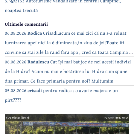
5.
2153 Autoturisme vandalizate în centrul Câmpinei,
noaptea trecută
Ultimele comentarii
06.08.2026
Rodica
Crisadi,acum ce mai zici că nu s-a reluat
furnizarea apei nici la 6 dimineata,in ziua de joi?Poate iti
convine sa stai zile la rand fara apa , cred ca toata Campina s-
a săturat de cate ori se tot oprește apa!!
06.08.2026
Radulescu
Cat își mai bat joc de noi acesti indivizi
de la Hidro? Acum nu mai e hotărârea lui Hidro cum spune
dna primar. Ce face primaria pentru noi? Multumim
05.08.2026
crisadi
pentru rodica : o avarie majora e un
pirt????
479 vizualizari
05 Aug 2026 10:56