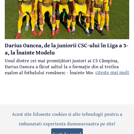
Darius Oancea, de la juniorii CSC-ului în Liga a 3-
a, la Înainte Modelu
Unul dintre cei mai promițători juniori ai CS Câmpina,
Darius Oancea a făcut saltul la o formație din al treilea
citeste mai mult
eșalon al fotbalului românesc - Înainte Modelu, din județul
Călărași.
Acest site foloseste cookies si alte tehnologii pentru a
Actualitate
Politică
Social
Eveniment
Interviuri
imbunatati experienta dumneavoastra pe site!
Sănătate
Editorial
Sport
Anunțuri
Joburi
Turism