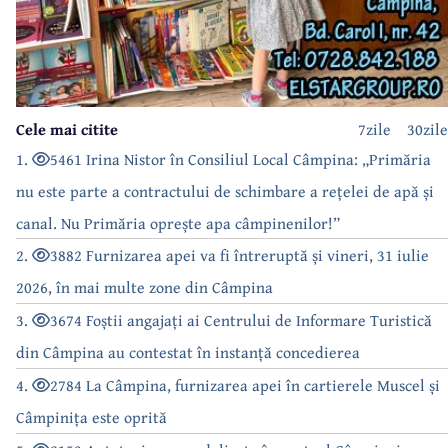
Cele mai citite
7zile
30zile
1.
5461 Irina Nistor în Consiliul Local Câmpina: „Primăria
nu este parte a contractului de schimbare a rețelei de apă și
canal. Nu Primăria oprește apa câmpinenilor!”
2.
3882 Furnizarea apei va fi întreruptă și vineri, 31 iulie
2026, în mai multe zone din Câmpina
3.
3674 Foștii angajați ai Centrului de Informare Turistică
din Câmpina au contestat în instanță concedierea
4.
2784 La Câmpina, furnizarea apei în cartierele Muscel și
Câmpinița este oprită