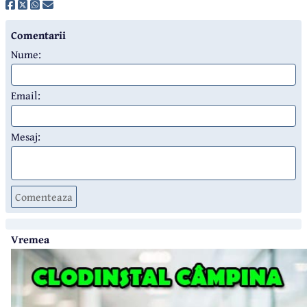
Comentarii
Nume:
Email:
Mesaj:
Comenteaza
Vremea