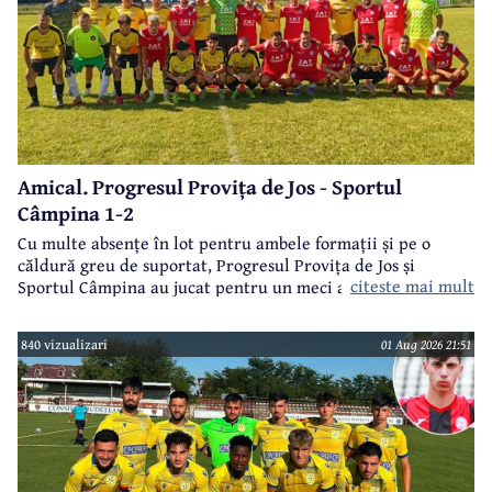
Amical. Progresul Provița de Jos - Sportul
Câmpina 1-2
Cu multe absențe în lot pentru ambele formații și pe o
căldură greu de suportat, Progresul Provița de Jos și
citeste mai mult
Sportul Câmpina au jucat pentru un meci amical.
840 vizualizari
01 Aug 2026 21:51