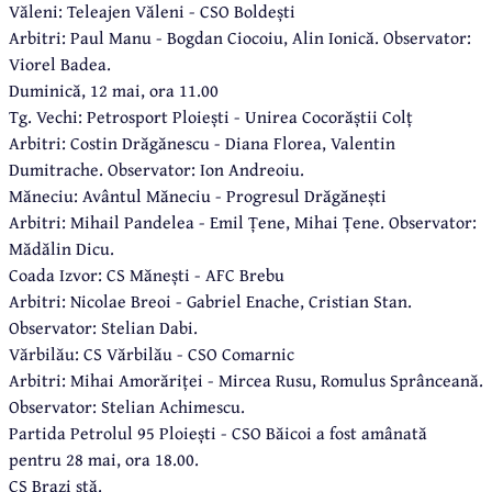
Văleni: Teleajen Văleni - CSO Boldești
Arbitri: Paul Manu - Bogdan Ciocoiu, Alin Ionică. Observator:
Viorel Badea.
Duminică, 12 mai, ora 11.00
Tg. Vechi: Petrosport Ploiești - Unirea Cocorăștii Colț
Arbitri: Costin Drăgănescu - Diana Florea, Valentin
Dumitrache. Observator: Ion Andreoiu.
Măneciu: Avântul Măneciu - Progresul Drăgănești
Arbitri: Mihail Pandelea - Emil Țene, Mihai Țene. Observator:
Mădălin Dicu.
Coada Izvor: CS Mănești - AFC Brebu
Arbitri: Nicolae Breoi - Gabriel Enache, Cristian Stan.
Observator: Stelian Dabi.
Vărbilău: CS Vărbilău - CSO Comarnic
Arbitri: Mihai Amorăriței - Mircea Rusu, Romulus Sprânceană.
Observator: Stelian Achimescu.
Partida Petrolul 95 Ploiești - CSO Băicoi a fost amânată
pentru 28 mai, ora 18.00.
CS Brazi stă.