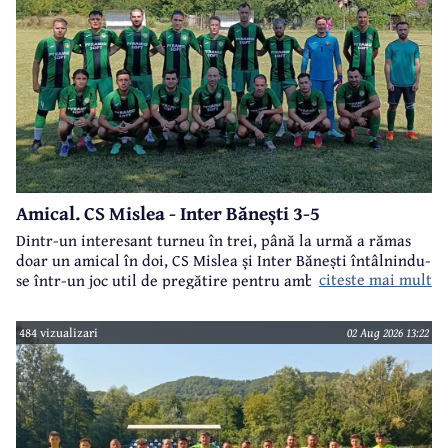
Amical. CS Mislea - Inter Bănești 3-5
Dintr-un interesant turneu în trei, până la urmă a rămas
doar un amical în doi, CS Mislea și Inter Bănești întâlnindu-
citeste mai mult
se într-un joc util de pregătire pentru ambele formații.
484 vizualizari
02 Aug 2026 13:22