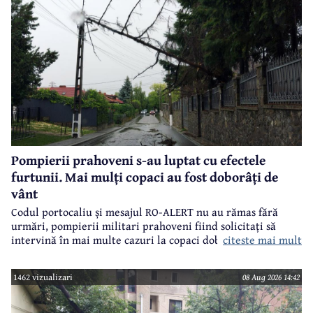
Pompierii prahoveni s-au luptat cu efectele
furtunii. Mai mulți copaci au fost doborâți de
vânt
Codul portocaliu și mesajul RO-ALERT nu au rămas fără
urmări, pompierii militari prahoveni fiind solicitați să
citeste mai mult
intervină în mai multe cazuri la copaci doborâți în urma
furtunii de sâmbătă de la prânz.
1462 vizualizari
08 Aug 2026 14:42