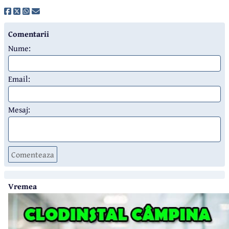
Comentarii
Nume:
Email:
Mesaj:
Comenteaza
Vremea