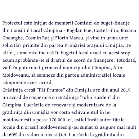
Proiectul este inițiat de membrii Comisiei de buget-finanțe
din Consiliul Local Câmpina - Bogdan Ene, Costel Filip, Roxana
Gheorghe, Cosmin Raț și Florin Marcu, și vine în urma unei
solicitări primite din partea Primăriei orașului Cimișlia. De
altfel, suma este inclusă în bugetul local exact cu acest scop,
acum aprobându-se și draftul de acord de finanțare. Totodată,
va fi împuternicit primarul municipiului Câmpina, Alin
Moldoveanu, să semneze din partea administrației locale
câmpinene acest acord.
Grădinița creșă ”Făt Frumos” din Cimișlia are din anul 2019
un acord de cooperare cu Grădinița ”Iulia Hasdeu” din
Câmpina. Lucrările de renovare și modernizare de la
grădinița din Cimișlia vor costa echivalentul în lei
moldovenești a peste 170.000 lei, astfel încât autoritățile
locale din orașul moldovenesc și-au sumat să asigure mai mult
de 60% din valorea investiției. Lucrările la grădinița din