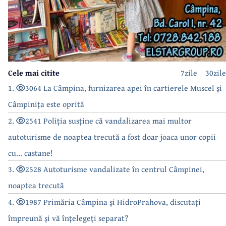
Cele mai citite
7zile
30zile
1.
3064 La Câmpina, furnizarea apei în cartierele Muscel și
Câmpinița este oprită
2.
2541 Poliția susține că vandalizarea mai multor
autoturisme de noaptea trecută a fost doar joaca unor copii
cu... castane!
3.
2528 Autoturisme vandalizate în centrul Câmpinei,
noaptea trecută
4.
1987 Primăria Câmpina și HidroPrahova, discutați
împreună și vă înțelegeți separat?