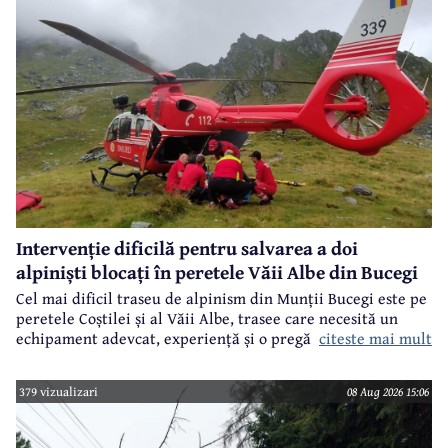
Intervenție dificilă pentru salvarea a doi
alpiniști blocați în peretele Văii Albe din Bucegi
Cel mai dificil traseu de alpinism din Munții Bucegi este pe
peretele Coștilei și al Văii Albe, trasee care necesită un
citeste mai mult
echipament adevcat, experiență și o pregătire specifică.
379 vizualizari
08 Aug 2026 15:06