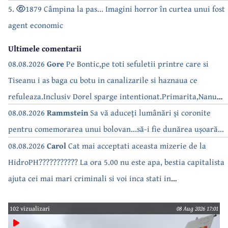
5.
1879 Câmpina la pas... Imagini horror în curtea unui fost
agent economic
Ultimele comentarii
08.08.2026
Gore
Pe Bontic,pe toti sefuletii printre care si
Tiseanu i as baga cu botu in canalizarile si haznaua ce
refuleaza.Inclusiv Dorel sparge intentionat.Primarita,Nanu
bea apa de la robinet.Asta as intreba o si pe Izabel Mitrea
08.08.2026
Rammstein
Sa vă aduceți lumânări și coronite
pentru comemorarea unui bolovan...să-i fie dunărea ușoară...
08.08.2026
Carol
Cat mai acceptati aceasta mizerie de la
HidroPH??????????? La ora 5.00 nu este apa, bestia capitalista
ajuta cei mai mari criminali si voi inca stati in
case???????????????
102 vizualizari
08 Aug 2026 17:01