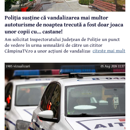
Poliția susține că vandalizarea mai multor
autoturisme de noaptea trecută a fost doar joaca
unor copii cu... castane!
Am solicitat Inspectoratului Județean de Poliție un punct
de vedere în urma semnalării de către un cititor
citeste mai mult
CâmpinaTV.ro a unor acțiuni de vandalizare a unor
autoturisme, noaptea trecută, în centrul municipiului
Câmpina.
1985 vizualizari
05 Aug 2026 11:37