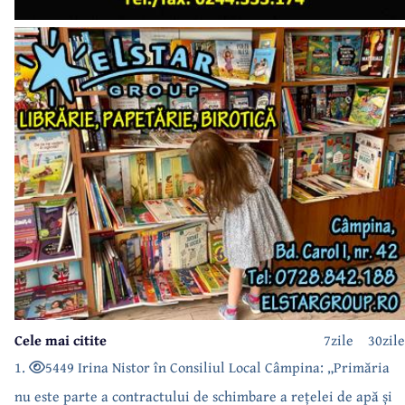
Cele mai citite
7zile
30zile
1.
5449 Irina Nistor în Consiliul Local Câmpina: „Primăria
nu este parte a contractului de schimbare a rețelei de apă și