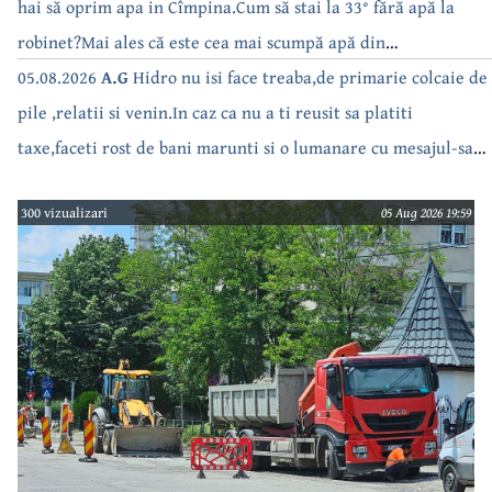
hai să oprim apa in Cîmpina.Cum să stai la 33° fără apă la
robinet?Mai ales că este cea mai scumpă apă din
Romînua.RUȘINE!
05.08.2026
A.G
Hidro nu isi face treaba,de primarie colcaie de
pile ,relatii si venin.In caz ca nu a ti reusit sa platiti
taxe,faceti rost de bani marunti si o lumanare cu mesajul-sa
fie primit.Toti astia care nu isi fac treaba ar trebui masiv dati
300 vizualizari
05 Aug 2026 19:59
in judecata..Isi bat joc pe nervii vostrii.Are Nanu curaj si
primarita daca pana in iarna e cu repetare cu Hidro sa plece
acasa cu totii.