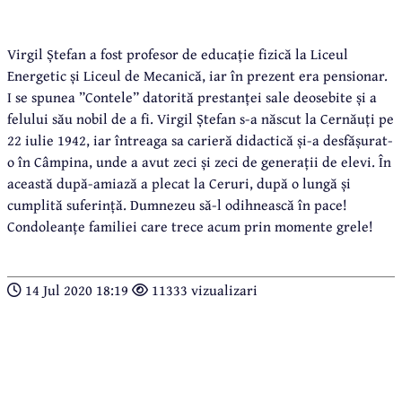
Virgil Ștefan a fost profesor de educație fizică la Liceul
Energetic și Liceul de Mecanică, iar în prezent era pensionar.
I se spunea ”Contele” datorită prestanței sale deosebite și a
felului său nobil de a fi. Virgil Ștefan s-a născut la Cernăuți pe
22 iulie 1942, iar întreaga sa carieră didactică și-a desfășurat-
o în Câmpina, unde a avut zeci și zeci de generații de elevi. În
această după-amiază a plecat la Ceruri, după o lungă și
cumplită suferință. Dumnezeu să-l odihnească în pace!
Condoleanțe familiei care trece acum prin momente grele!
14 Jul 2020 18:19
11333 vizualizari