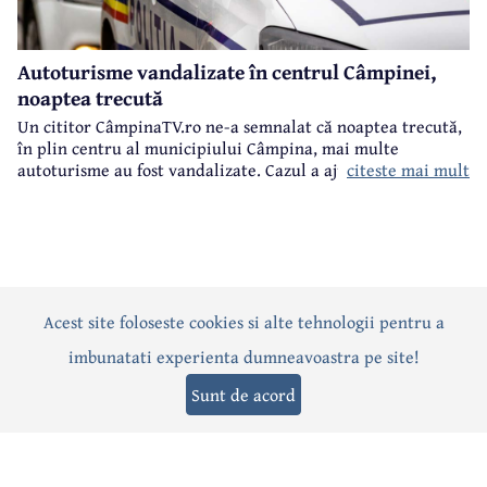
Autoturisme vandalizate în centrul Câmpinei,
noaptea trecută
Un cititor CâmpinaTV.ro ne-a semnalat că noaptea trecută,
în plin centru al municipiului Câmpina, mai multe
citeste mai mult
autoturisme au fost vandalizate. Cazul a ajuns pe masa
polițiștilor câmpineni.
Acest site foloseste cookies si alte tehnologii pentru a
Actualitate
Politică
Social
Eveniment
Interviuri
imbunatati experienta dumneavoastra pe site!
Sănătate
Editorial
Sport
Anunțuri
Joburi
Turism
Sunt de acord
Termeni și condiții
-
Politica de confidențialitate
-
Politica cookies