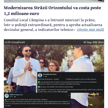
Modernizarea Străzii Orizontului va costa peste
1,2 milioane euro
Consiliul Local Câmpina s-a întrunit miercuri la prânz,
într-o ședință extraordinară, pentru a aproba actualizarea
citeste mai mult
devizului general, a indicatorilor tehnico-economici și a
sumei reprezentând finanțarea de la bugetul local pentru
realizarea modernizării Străzii Orizontului, obiectiv
1129 vizualizari
05 Aug 2026 18:14
finanțat prin Programul Național de Investiții ”Anghel
Saligny”.