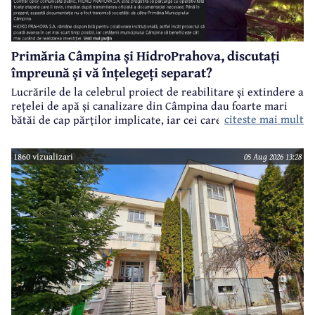
Primăria Câmpina și HidroPrahova, discutați
împreună și vă înțelegeți separat?
Lucrările de la celebrul proiect de reabilitare și extindere a
rețelei de apă și canalizare din Câmpina dau foarte mari
citeste mai mult
bătăi de cap părților implicate, iar cei care suferă sunt
câmpinenii. Exemplul cel mai elocvent - "dureroasa" stradă
Orizontului.
1860 vizualizari
05 Aug 2026 13:28