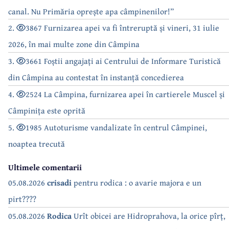
canal. Nu Primăria oprește apa câmpinenilor!”
2.
3867 Furnizarea apei va fi întreruptă și vineri, 31 iulie
2026, în mai multe zone din Câmpina
3.
3661 Foștii angajați ai Centrului de Informare Turistică
din Câmpina au contestat în instanță concedierea
4.
2524 La Câmpina, furnizarea apei în cartierele Muscel și
Câmpinița este oprită
5.
1985 Autoturisme vandalizate în centrul Câmpinei,
noaptea trecută
Ultimele comentarii
05.08.2026
crisadi
pentru rodica : o avarie majora e un
pirt????
05.08.2026
Rodica
Urît obicei are Hidroprahova, la orice pîrț,