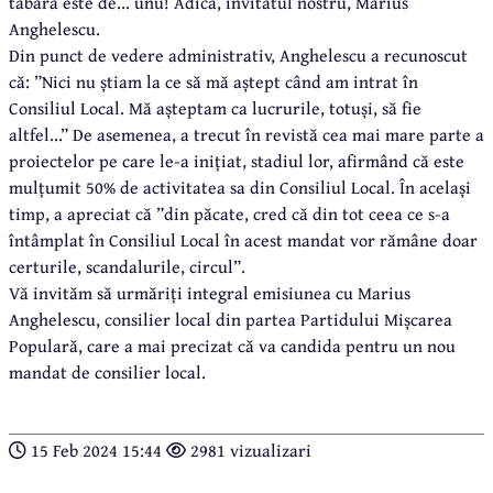
tabără este de... unu! Adică, invitatul nostru, Marius
Anghelescu.
Din punct de vedere administrativ, Anghelescu a recunoscut
că: ”Nici nu știam la ce să mă aștept când am intrat în
Consiliul Local. Mă așteptam ca lucrurile, totuși, să fie
altfel...” De asemenea, a trecut în revistă cea mai mare parte a
proiectelor pe care le-a inițiat, stadiul lor, afirmând că este
mulțumit 50% de activitatea sa din Consiliul Local. În același
timp, a apreciat că ”din păcate, cred că din tot ceea ce s-a
întâmplat în Consiliul Local în acest mandat vor rămâne doar
certurile, scandalurile, circul”.
Vă invităm să urmăriți integral emisiunea cu Marius
Anghelescu, consilier local din partea Partidului Mișcarea
Populară, care a mai precizat că va candida pentru un nou
mandat de consilier local.
15 Feb 2024 15:44
2981 vizualizari