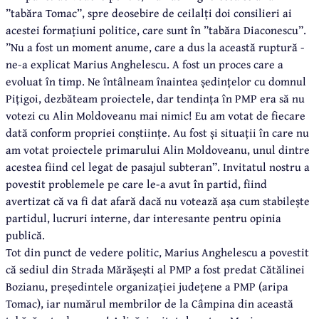
”tabăra Tomac”, spre deosebire de ceilalți doi consilieri ai
acestei formațiuni politice, care sunt în ”tabăra Diaconescu”.
”Nu a fost un moment anume, care a dus la această ruptură -
ne-a explicat Marius Anghelescu. A fost un proces care a
evoluat în timp. Ne întâlneam înaintea ședințelor cu domnul
Pițigoi, dezbăteam proiectele, dar tendința în PMP era să nu
votezi cu Alin Moldoveanu mai nimic! Eu am votat de fiecare
dată conform propriei conștiințe. Au fost și situații în care nu
am votat proiectele primarului Alin Moldoveanu, unul dintre
acestea fiind cel legat de pasajul subteran”. Invitatul nostru a
povestit problemele pe care le-a avut în partid, fiind
avertizat că va fi dat afară dacă nu votează așa cum stabilește
partidul, lucruri interne, dar interesante pentru opinia
publică.
Tot din punct de vedere politic, Marius Anghelescu a povestit
că sediul din Strada Mărășești al PMP a fost predat Cătălinei
Bozianu, președintele organizației județene a PMP (aripa
Tomac), iar numărul membrilor de la Câmpina din această