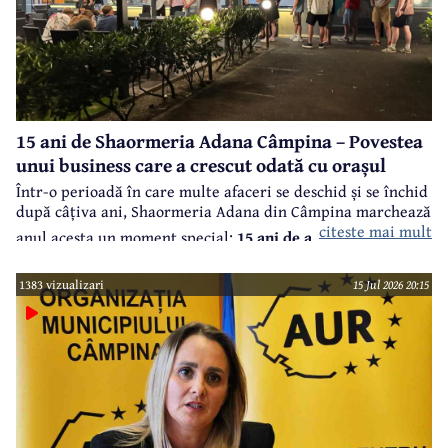
15 ani de Shaormeria Adana Câmpina – Povestea
unui business care a crescut odată cu orașul
Într-o perioadă în care multe afaceri se deschid și se închid
după câțiva ani, Shaormeria Adana din Câmpina marchează
citeste mai mult
anul acesta un moment special:
15 ani de activitate, cu o
promoție incredibilă în care oferă orice produs consacrat
1383 vizualizari
15 Jul 2026 20:15
deja cu un cost peste 15 lei, cadou la 15 lei, doar marți, 4
august, până la ora 15.00, în limita stocului.
În spatele
acestui succes se află perseverență și calitate a unor
produse excepționale și dorința de a oferi clienților o
calitate constantă la cele mai înalte standarde.