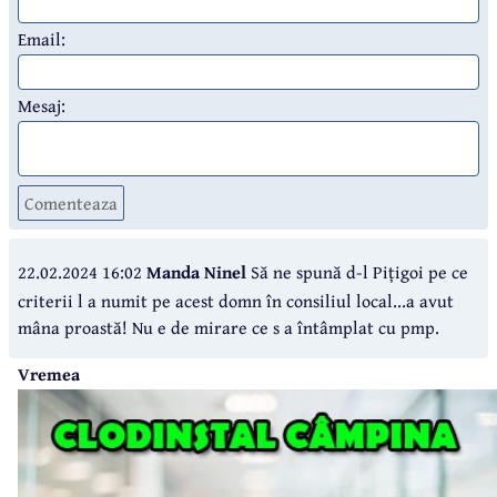
Email:
Mesaj:
Comenteaza
22.02.2024 16:02
Manda Ninel
Să ne spună d-l Pițigoi pe ce
criterii l a numit pe acest domn în consiliul local...a avut
mâna proastă! Nu e de mirare ce s a întâmplat cu pmp.
Vremea