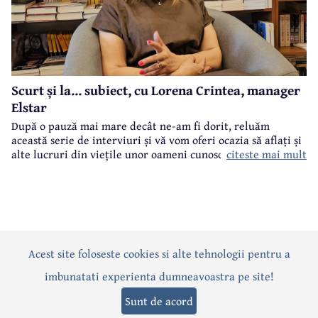
Scurt și la... subiect, cu Lorena Crintea, manager
Elstar
După o pauză mai mare decât ne-am fi dorit, reluăm
această serie de interviuri și vă vom oferi ocazia să aflați și
citeste mai mult
alte lucruri din viețile unor oameni cunoscuți din Câmpina.
Este un format flash-interviu, cu întrebări punctuale și
răspunsuri scurte și la... subiect. Vor fi întrebări legate atât
de cariera profesională a invitaților noștri, cât și din viața
lor particulară.
Acest site foloseste cookies si alte tehnologii pentru a
Actualitate
Politică
Social
Eveniment
Interviuri
imbunatati experienta dumneavoastra pe site!
Sănătate
Editorial
Sport
Anunțuri
Joburi
Turism
Sunt de acord