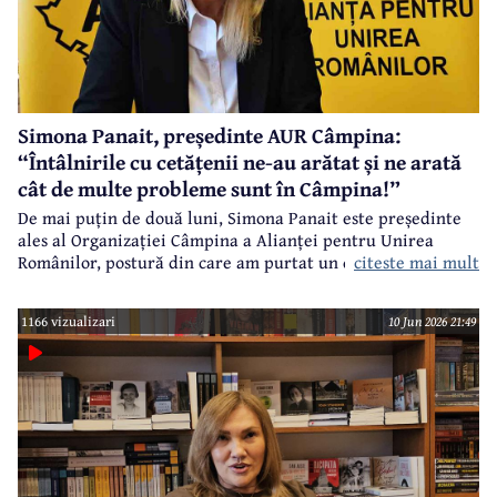
Simona Panait, președinte AUR Câmpina:
“Întâlnirile cu cetățenii ne-au arătat și ne arată
cât de multe probleme sunt în Câmpina!”
De mai puțin de două luni, Simona Panait este președinte
ales al Organizației Câmpina a Alianței pentru Unirea
citeste mai mult
Românilor, postură din care am purtat un dialog despre
primele acțiuni ale noii echipe de conducere a acestei
formațiuni politice.
1166 vizualizari
10 Jun 2026 21:49