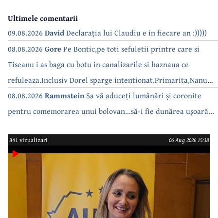
Ultimele comentarii
09.08.2026
David
Declarația lui Claudiu e in fiecare an :)))))
08.08.2026
Gore
Pe Bontic,pe toti sefuletii printre care si
Tiseanu i as baga cu botu in canalizarile si haznaua ce
refuleaza.Inclusiv Dorel sparge intentionat.Primarita,Nanu
bea apa de la robinet.Asta as intreba o si pe Izabel Mitrea
08.08.2026
Rammstein
Sa vă aduceți lumânări și coronite
pentru comemorarea unui bolovan...să-i fie dunărea ușoară...
841 vizualizari
06 Aug 2026 15:38