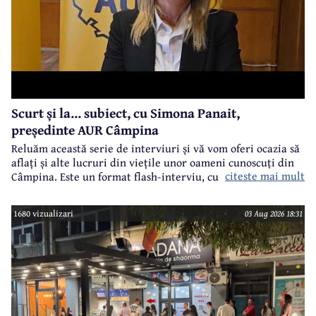
Scurt și la... subiect, cu Simona Panait,
președinte AUR Câmpina
Reluăm această serie de interviuri și vă vom oferi ocazia să
aflați și alte lucruri din viețile unor oameni cunoscuți din
citeste mai mult
Câmpina. Este un format flash-interviu, cu întrebări
punctuale și răspunsuri scurte și la... subiect. Vor fi
întrebări legate atât de cariera profesională a invitaților
1680 vizualizari
03 Aug 2026 18:31
noștri, cât și din viața lor particulară.