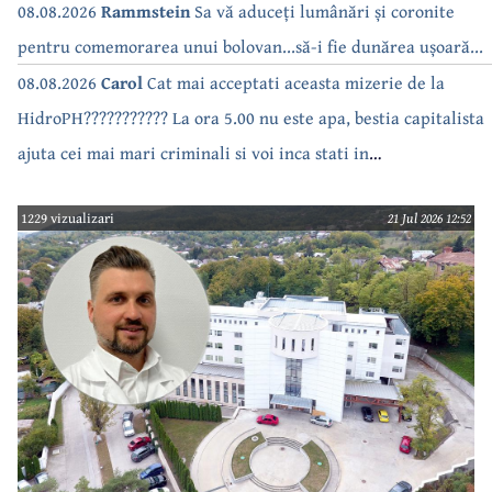
bea apa de la robinet.Asta as intreba o si pe Izabel Mitrea
08.08.2026
Rammstein
Sa vă aduceți lumânări și coronite
pentru comemorarea unui bolovan...să-i fie dunărea ușoară...
08.08.2026
Carol
Cat mai acceptati aceasta mizerie de la
HidroPH??????????? La ora 5.00 nu este apa, bestia capitalista
ajuta cei mai mari criminali si voi inca stati in
case???????????????
1229 vizualizari
21 Jul 2026 12:52