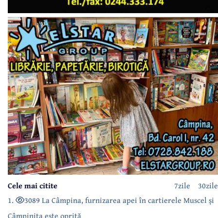
Cele mai citite
7zile
30zile
1.
3089 La Câmpina, furnizarea apei în cartierele Muscel și
Câmpinița este oprită