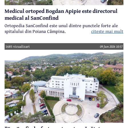
Medicul ortoped Bogdan Apipie este directorul
medical al SanConfind
Ortopedia SanConfind este unul dintre punctele forte ale
spitalului din Poiana Câmpina.
citeste mai mult
1685 vizualizari
09 Jun 2026 10:57