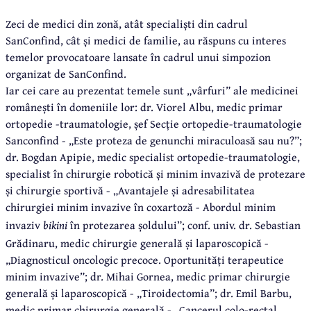
Zeci de medici din zonă, atât specialiști din cadrul
SanConfind, cât și medici de familie, au răspuns cu interes
temelor provocatoare lansate în cadrul unui simpozion
organizat de SanConfind.
Iar cei care au prezentat temele sunt „vârfuri” ale medicinei
românești în domeniile lor: dr. Viorel Albu, medic primar
ortopedie -traumatologie, șef Secție ortopedie-traumatologie
Sanconfind - „Este proteza de genunchi miraculoasă sau nu?”;
dr. Bogdan Apipie, medic specialist ortopedie-traumatologie,
specialist în chirurgie robotică și minim invazivă de protezare
și chirurgie sportivă - „Avantajele și adresabilitatea
chirurgiei minim invazive în coxartoză - Abordul minim
invaziv
bikini
în protezarea șoldului”; conf. univ. dr. Sebastian
Grădinaru, medic chirurgie generală și laparoscopică -
„Diagnosticul oncologic precoce. Oportunități terapeutice
minim invazive”; dr. Mihai Gornea, medic primar chirurgie
generală și laparoscopică - „Tiroidectomia”; dr. Emil Barbu,
medic primar chirurgie generală - „Cancerul colo-rectal.