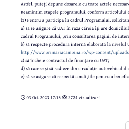
Astfel, puteți depune dosarele cu toate actele necesa
Reamintim etapele programului, conform articolului 6
(3) Pentru a participa în cadrul Programului, solicita
a) să se asigure că UAT în raza căreia îşi are domiciliu
cadrul Programului, prin consultarea paginii de inte
b) să respecte procedura internă elaborată la nivelul U
http://www.primariacampina.ro/wp-content/uploads
c) să încheie contractul de finanţare cu UAT;
d) să caseze şi să radieze din circulaţie autovehiculul
e) să se asigure că respectă condiţiile pentru a benefi
03 Oct 2023 17:16
2724 vizualizari