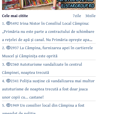
Cele mai citite
7zile
30zile
1.
5492 Irina Nistor în Consiliul Local Câmpina:
„Primăria nu este parte a contractului de schimbare
a rețelei de apă și canal. Nu Primăria oprește apa
câmpinenilor!”
2.
2937 La Câmpina, furnizarea apei în cartierele
Muscel și Câmpinița este oprită
3.
2360 Autoturisme vandalizate în centrul
Câmpinei, noaptea trecută
4.
2341 Poliția susține că vandalizarea mai multor
autoturisme de noaptea trecută a fost doar joaca
unor copii cu... castane!
5.
1949 Un consilier local din Câmpina a fost
amendat de poliție