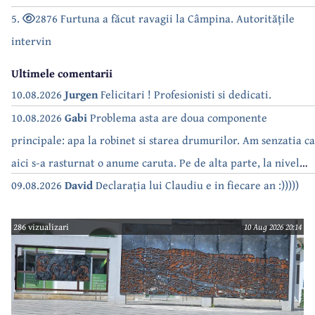
5.
2876 Furtuna a făcut ravagii la Câmpina. Autoritățile
intervin
Ultimele comentarii
10.08.2026
Jurgen
Felicitari ! Profesionisti si dedicati.
10.08.2026
Gabi
Problema asta are doua componente
principale: apa la robinet si starea drumurilor. Am senzatia ca
aici s-a rasturnat o anume caruta. Pe de alta parte, la nivel
national, serialul asta deja a difuzat episoadele 'fara apa' si
09.08.2026
David
Declarația lui Claudiu e in fiecare an :)))))
'fara energie'. Banuiesc ca urmeaza episodul 'fara hrana'.
286 vizualizari
10 Aug 2026 20:14