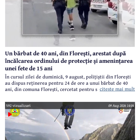
Un bărbat de 40 ani, din Florești, arestat după
încălcarea ordinului de protecție și amenințarea
unei fete de 15 ani
În cursul zilei de duminică, 9 august, polițiștii din Florești
au dispus reținerea pentru 24 de ore a unui bărbat de 40
citeste mai mult
ani, din comuna Florești, cercetat pentru săvârșirea
infracțiunilor de încălcarea ordinului de protecție și
amenințare.
592 vizualizari
09 Aug 2026 14:04