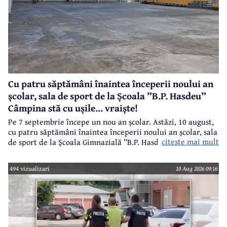
Cu patru săptămâni înaintea începerii noului an
școlar, sala de sport de la Școala ”B.P. Hasdeu”
Câmpina stă cu ușile... vraiște!
Pe 7 septembrie începe un nou an școlar. Astăzi, 10 august,
cu patru săptămâni înaintea începerii noului an școlar, sala
citeste mai mult
de sport de la Școala Gimnazială ”B.P. Hasdeu” din Câmpina
stă cu ușile deschise pentru a se aerisi pardoseala!
494 vizualizari
10 Aug 2026 09:16