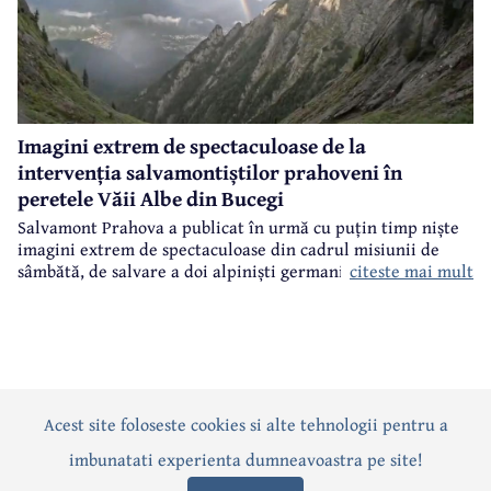
Imagini extrem de spectaculoase de la
intervenția salvamontiștilor prahoveni în
peretele Văii Albe din Bucegi
Salvamont Prahova a publicat în urmă cu puțin timp niște
imagini extrem de spectaculoase din cadrul misiunii de
citeste mai mult
sâmbătă, de salvare a doi alpiniști germani din peretele
Văii Albe, din Bucegi.
Acest site foloseste cookies si alte tehnologii pentru a
Actualitate
Politică
Social
Eveniment
Interviuri
imbunatati experienta dumneavoastra pe site!
Sănătate
Editorial
Sport
Anunțuri
Joburi
Turism