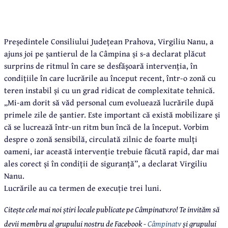
Președintele Consiliului Județean Prahova, Virgiliu Nanu, a
ajuns joi pe șantierul de la Câmpina și s-a declarat plăcut
surprins de ritmul în care se desfășoară intervenția, în
condițiile în care lucrările au început recent, într-o zonă cu
teren instabil și cu un grad ridicat de complexitate tehnică.
„Mi-am dorit să văd personal cum evoluează lucrările după
primele zile de șantier. Este important că există mobilizare și
că se lucrează într-un ritm bun încă de la început. Vorbim
despre o zonă sensibilă, circulată zilnic de foarte mulți
oameni, iar această intervenție trebuie făcută rapid, dar mai
ales corect și în condiții de siguranță”, a declarat Virgiliu
Nanu.
Lucrările au ca termen de execuție trei luni.
Citește cele mai noi știri locale publicate pe Câmpinatv.ro! Te invităm să
devii membru al grupului nostru de Facebook -
Câmpinatv
și grupului