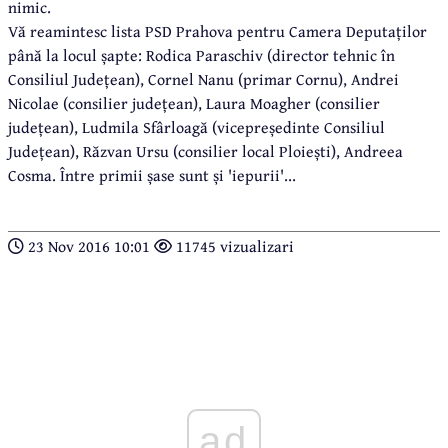
nimic.
Vă reamintesc lista PSD Prahova pentru Camera Deputaților
până la locul șapte: Rodica Paraschiv (director tehnic în
Consiliul Județean), Cornel Nanu (primar Cornu), Andrei
Nicolae (consilier județean), Laura Moagher (consilier
județean), Ludmila Sfârloagă (vicepreședinte Consiliul
Județean), Răzvan Ursu (consilier local Ploiești), Andreea
Cosma. Între primii șase sunt și 'iepurii'...
23 Nov 2016 10:01
11745 vizualizari
ad