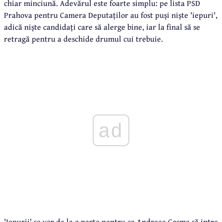
chiar minciună. Adevărul este foarte simplu: pe lista PSD
Prahova pentru Camera Deputaților au fost puși niște 'iepuri',
adică niște candidați care să alerge bine, iar la final să se
retragă pentru a deschide drumul cui trebuie.
ad
'Iepurii' se vor da la o parte pentru ca Andreea Cosma să intre