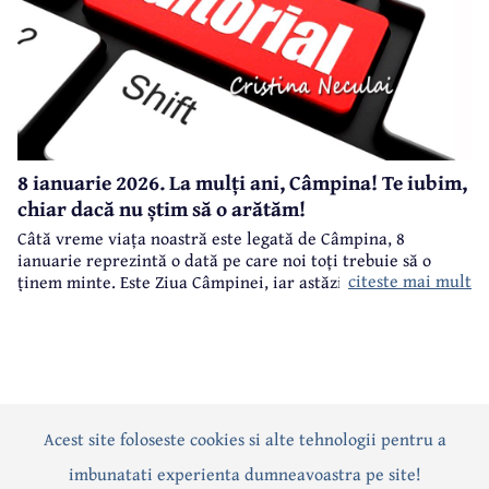
8 ianuarie 2026. La mulți ani, Câmpina! Te iubim,
chiar dacă nu știm să o arătăm!
Câtă vreme viața noastră este legată de Câmpina, 8
ianuarie reprezintă o dată pe care noi toți trebuie să o
citeste mai mult
ținem minte. Este Ziua Câmpinei, iar astăzi, 8 ianuarie
2026, se împlinesc 523 de ani de atestare documentară a
localității.
Acest site foloseste cookies si alte tehnologii pentru a
Actualitate
Politică
Social
Eveniment
Interviuri
imbunatati experienta dumneavoastra pe site!