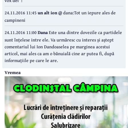
vox dei' !
24.11.2016 11:45
un alt ion
@ dana:Tot un iepure ales de
campineni
24.11.2016 11:00
Dana
Este una dintre dovezile ca partidele
sunt înțelese intre ele. Va urmăresc cu interes și aștept
comentariul lui Ion Dandoaselea pe marginea acestui
articol, mai ales ca am o bănuială cine ar putea fi, după
informațiile pe care le are.
Vremea