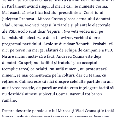
în Parlament având singurul merit că... se numește Cosma.
Mai exact, că este fiica fostului președinte al Consiliului
Județean Prahova - Mircea Cosma și sora actualului deputat
Vlad Cosma. N-o veți regăsi în ziarele și pliantele electorale
ale PSD. Acolo sunt doar 'iepurii'. N-o veți vedea nici pe
la emisiunile electorale de la televizor, vorbind depre
programul partidului. Acolo se duc doar 'iepurii'. Probabil că
nici pe teren nu merge, alături de echipa de campanie a PSD.
Nu are niciun motiv să o facă, Andreea Cosma este deja
deputat. Cu sprijinul tatălui și fratelui și cu acceptul
(complicitatea) celorlalți. Nu suflă nimeni, nu protestează
nimeni, se mai comentează pe la colțuri, dar cu teamă, cu
reținere. Culmea este că nici dinspre celelalte partide nu am
auzit vreo reacție, de parcă ar exista vreo înțelegere tacită să
nu deschidă nimeni subiectul Cosma. Baronul tot baron
rămâne.
Despre dosarele penale ale lui Mircea și Vlad Cosma știe toată
lumea. Inclusiv despre condamnarea cu executare într-unul