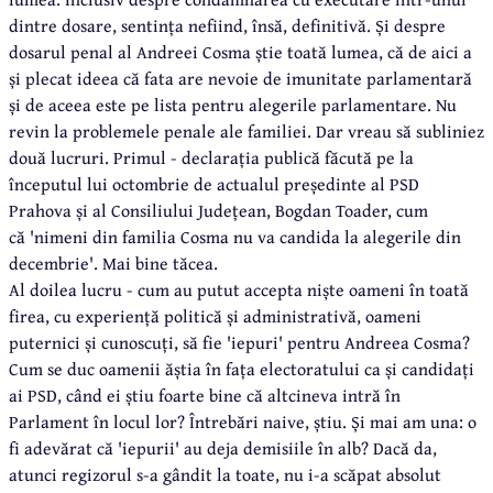
dintre dosare, sentința nefiind, însă, definitivă. Și despre
dosarul penal al Andreei Cosma știe toată lumea, că de aici a
și plecat ideea că fata are nevoie de imunitate parlamentară
și de aceea este pe lista pentru alegerile parlamentare. Nu
revin la problemele penale ale familiei. Dar vreau să subliniez
două lucruri. Primul - declarația publică făcută pe la
începutul lui octombrie de actualul președinte al PSD
Prahova și al Consiliului Județean, Bogdan Toader, cum
că 'nimeni din familia Cosma nu va candida la alegerile din
decembrie'. Mai bine tăcea.
Al doilea lucru - cum au putut accepta niște oameni în toată
firea, cu experiență politică și administrativă, oameni
puternici și cunoscuți, să fie 'iepuri' pentru Andreea Cosma?
Cum se duc oamenii ăștia în fața electoratului ca și candidați
ai PSD, când ei știu foarte bine că altcineva intră în
Parlament în locul lor? Întrebări naive, știu. Și mai am una: o
fi adevărat că 'iepurii' au deja demisiile în alb? Dacă da,
atunci regizorul s-a gândit la toate, nu i-a scăpat absolut