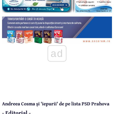
ad
Andreea Cosma și 'iepurii' de pe lista PSD Prahova
- Editorial -