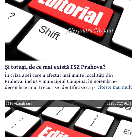
Și totuși, de ce mai există ESZ Prahova?
În criza apei care a afectat mai multe localități din
Prahova, inclusiv municipiul Câmpina, în noiembrie-
citeste mai mult
decembrie anul trecut, se identificase ca principal vinovat
ESZ Prahova, societate la care unic acționar este
Administrația Națională "Apele Române"
1116 vizualizari
12 Feb 2026 08:18