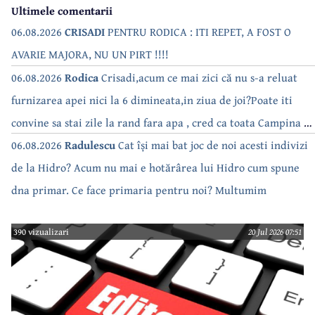
Ultimele comentarii
06.08.2026
CRISADI
PENTRU RODICA : ITI REPET, A FOST O
AVARIE MAJORA, NU UN PIRT !!!!
06.08.2026
Rodica
Crisadi,acum ce mai zici că nu s-a reluat
furnizarea apei nici la 6 dimineata,in ziua de joi?Poate iti
convine sa stai zile la rand fara apa , cred ca toata Campina s-
a săturat de cate ori se tot oprește apa!!
06.08.2026
Radulescu
Cat își mai bat joc de noi acesti indivizi
de la Hidro? Acum nu mai e hotărârea lui Hidro cum spune
dna primar. Ce face primaria pentru noi? Multumim
390 vizualizari
20 Jul 2026 07:51