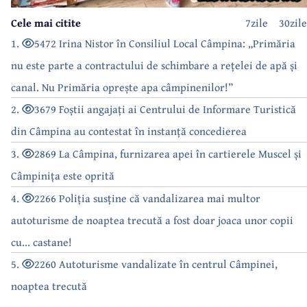
Cele mai citite
7zile
30zile
1.
5472 Irina Nistor în Consiliul Local Câmpina: „Primăria
nu este parte a contractului de schimbare a rețelei de apă și
canal. Nu Primăria oprește apa câmpinenilor!”
2.
3679 Foștii angajați ai Centrului de Informare Turistică
din Câmpina au contestat în instanță concedierea
3.
2869 La Câmpina, furnizarea apei în cartierele Muscel și
Câmpinița este oprită
4.
2266 Poliția susține că vandalizarea mai multor
autoturisme de noaptea trecută a fost doar joaca unor copii
cu... castane!
5.
2260 Autoturisme vandalizate în centrul Câmpinei,
noaptea trecută