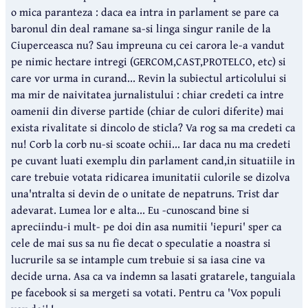
o mica paranteza : daca ea intra in parlament se pare ca
baronul din deal ramane sa-si linga singur ranile de la
Ciuperceasca nu? Sau impreuna cu cei carora le-a vandut
pe nimic hectare intregi (GERCOM,CAST,PROTELCO, etc) si
care vor urma in curand... Revin la subiectul articolului si
ma mir de naivitatea jurnalistului : chiar credeti ca intre
oamenii din diverse partide (chiar de culori diferite) mai
exista rivalitate si dincolo de sticla? Va rog sa ma credeti ca
nu! Corb la corb nu-si scoate ochii... Iar daca nu ma credeti
pe cuvant luati exemplu din parlament cand,in situatiile in
care trebuie votata ridicarea imunitatii culorile se dizolva
una'ntralta si devin de o unitate de nepatruns. Trist dar
adevarat. Lumea lor e alta... Eu -cunoscand bine si
apreciindu-i mult- pe doi din asa numitii 'iepuri' sper ca
cele de mai sus sa nu fie decat o speculatie a noastra si
lucrurile sa se intample cum trebuie si sa iasa cine va
decide urna. Asa ca va indemn sa lasati gratarele, tanguiala
pe facebook si sa mergeti sa votati. Pentru ca 'Vox populi