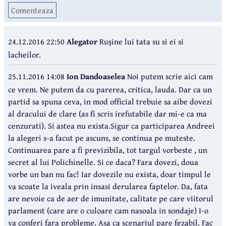
Comenteaza
24.12.2016 22:50
Alegator
Rușine lui tata su si ei si
lacheilor.
25.11.2016 14:08
Ion Dandoaselea
Noi putem scrie aici cam
ce vrem. Ne putem da cu parerea, critica, lauda. Dar ca un
partid sa spuna ceva, in mod official trebuie sa aibe dovezi
al dracului de clare (as fi scris irefutabile dar mi-e ca ma
cenzurati). Si astea nu exista.Sigur ca participarea Andreei
la alegeri s-a facut pe ascuns, se continua pe muteste.
Continuarea pare a fi previzibila, tot targul vorbeste , un
secret al lui Polichinelle. Si ce daca? Fara dovezi, doua
vorbe un ban nu fac! Iar dovezile nu exista, doar timpul le
va scoate la iveala prin insasi derularea faptelor. Da, fata
are nevoie ca de aer de imunitate, calitate pe care viitorul
parlament (care are o culoare cam nasoala in sondaje) I-o
va conferi fara probleme. Asa ca scenariul pare fezabil. Fac