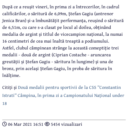
După ce a reușit vineri, în prima zi a întrecerilor, în cadrul
calificărilor, o săritură de 6,09m, Ștefan Gagiu (antrenor
Jenica Bran) și-a îmbunătățit performanța, reușind o săritură
de 6,51m, cu care s-a clasat pe locul al doilea, obținând
medalia de argint și titlul de vicecampion național, la numai
16 centimetri de cea mai înaltă treaptă a podiumului.
Astfel, clubul câmpinean strânge la această comeptiție trei
medalii - două de argint (Ciprian Costache - aruncarea
greutății și Ștefan Gagiu - săritura în lungime) și una de
bronz, prin același Ștefan Gagiu, în proba de săritura în
înălțime.
Citiți și
Două medalii pentru sportivii de la CSS ”Constantin
Istrati” Câmpina, în prima zi a Campionatului Național under
18
06 Mar 2021 16:51
5454 vizualizari