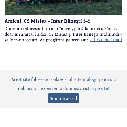
Amical. CS Mislea - Inter Bănești 3-5
Dintr-un interesant turneu în trei, până la urmă a rămas
doar un amical în doi, CS Mislea și Inter Bănești întâlnindu-
citeste mai mult
se într-un joc util de pregătire pentru ambele formații.
Acest site foloseste cookies si alte tehnologii pentru a
Actualitate
Politică
Social
Eveniment
Interviuri
imbunatati experienta dumneavoastra pe site!
Sănătate
Editorial
Sport
Anunțuri
Joburi
Turism
Sunt de acord
Termeni și condiții
-
Politica de confidențialitate
-
Politica cookies