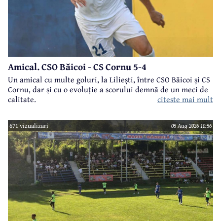
Amical. CSO Băicoi - CS Cornu 5-4
Un amical cu multe goluri, la Liliești, între CSO Băicoi și CS
Cornu, dar și cu o evoluție a scorului demnă de un meci de
citeste mai mult
calitate.
671 vizualizari
05 Aug 2026 10:56