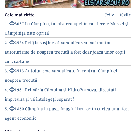
Cele mai citite
7zile
30zile
1.
3037 La Câmpina, furnizarea apei în cartierele Muscel și
Câmpinița este oprită
2.
2524 Poliția susține că vandalizarea mai multor
autoturisme de noaptea trecută a fost doar joaca unor copii
cu... castane!
3.
2513 Autoturisme vandalizate în centrul Câmpinei,
noaptea trecută
4.
1981 Primăria Câmpina și HidroPrahova, discutați
împreună și vă înțelegeți separat?
5.
1860 Câmpina la pas... Imagini horror în curtea unui fost
agent economic