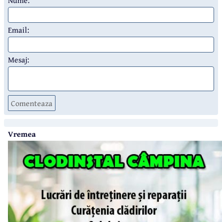
Nume:
Email:
Mesaj:
Comenteaza
Vremea