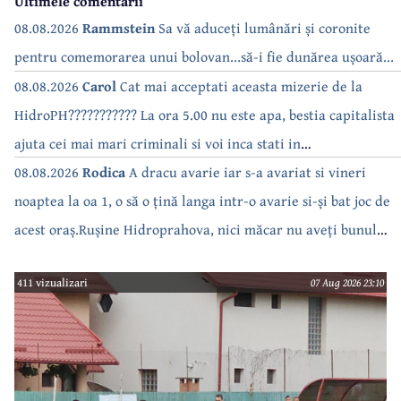
Ultimele comentarii
08.08.2026
Rammstein
Sa vă aduceți lumânări și coronite
pentru comemorarea unui bolovan...să-i fie dunărea ușoară...
08.08.2026
Carol
Cat mai acceptati aceasta mizerie de la
HidroPH??????????? La ora 5.00 nu este apa, bestia capitalista
ajuta cei mai mari criminali si voi inca stati in
case???????????????
08.08.2026
Rodica
A dracu avarie iar s-a avariat si vineri
noaptea la oa 1, o să o țină langa intr-o avarie si-și bat joc de
acest oraș.Rușine Hidroprahova, nici măcar nu aveți bunul
simț să anunțați.
411 vizualizari
07 Aug 2026 23:10