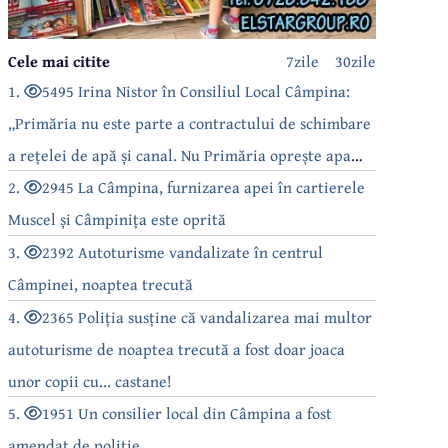
Cele mai citite
7zile
30zile
1.
5495 Irina Nistor în Consiliul Local Câmpina:
„Primăria nu este parte a contractului de schimbare
a rețelei de apă și canal. Nu Primăria oprește apa
câmpinenilor!”
2.
2945 La Câmpina, furnizarea apei în cartierele
Muscel și Câmpinița este oprită
3.
2392 Autoturisme vandalizate în centrul
Câmpinei, noaptea trecută
4.
2365 Poliția susține că vandalizarea mai multor
autoturisme de noaptea trecută a fost doar joaca
unor copii cu... castane!
5.
1951 Un consilier local din Câmpina a fost
amendat de poliție