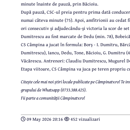
minute înainte de pauză, prin Băcioiu.
După pauză, CSC-ul preia pentru prima dată conducere
numai câteva minute (75). Apoi, amfitrionii au cedat f
ori consecutiv și adjudecându-și victoria la scor de se
Dumitrescu au fost marcate de Dedu (min. 78), Bobeică 
CS Câmpina a jucat în formula: Borș - I. Dumitru, Bărcă
Dumitrescu), Iancu, Dedu, Tone, Băcioiu, G. Dumitru (4
Văcărescu. Antrenori: Claudiu Dumitrescu, Mugurel D
Etapa viitoare, CS Câmpina va juca pe teren propriu c
Citește cele mai noi știri locale publicate pe Câmpinatv.ro! Te
grupului de Whatsapp (0733.388.425).
Fii parte a comunității Câmpinatv.ro!
09 May 2026 20:16
452 vizualizari