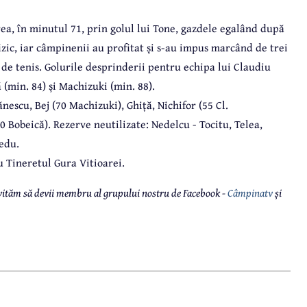
a, în minutul 71, prin golul lui Tone, gazdele egalând după
izic, iar câmpinenii au profitat și s-au impus marcând de trei
t de tenis. Golurile desprinderii pentru echipa lui Claudiu
(min. 84) și Machizuki (min. 88).
nescu, Bej (70 Machizuki), Ghiță, Nichifor (55 Cl.
0 Bobeică). Rezerve neutilizate: Nedelcu - Tocitu, Telea,
edu.
u Tineretul Gura Vitioarei.
 invităm să devii membru al grupului nostru de Facebook -
Câmpinatv
și