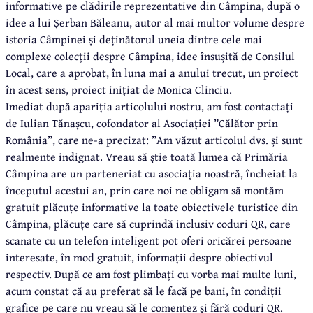
informative pe clădirile reprezentative din Câmpina, după o
idee a lui Șerban Băleanu, autor al mai multor volume despre
istoria Câmpinei și deținătorul uneia dintre cele mai
complexe colecții despre Câmpina, idee însușită de Consilul
Local, care a aprobat, în luna mai a anului trecut, un proiect
în acest sens, proiect inițiat de Monica Clinciu.
Imediat după apariția articolului nostru, am fost contactați
de Iulian Tănașcu, cofondator al Asociației ”Călător prin
România”, care ne-a precizat: ”Am văzut articolul dvs. și sunt
realmente indignat. Vreau să știe toată lumea că Primăria
Câmpina are un parteneriat cu asociația noastră, încheiat la
începutul acestui an, prin care noi ne obligam să montăm
gratuit plăcuțe informative la toate obiectivele turistice din
Câmpina, plăcuțe care să cuprindă inclusiv coduri QR, care
scanate cu un telefon inteligent pot oferi oricărei persoane
interesate, în mod gratuit, informații despre obiectivul
respectiv. După ce am fost plimbați cu vorba mai multe luni,
acum constat că au preferat să le facă pe bani, în condiții
grafice pe care nu vreau să le comentez și fără coduri QR.