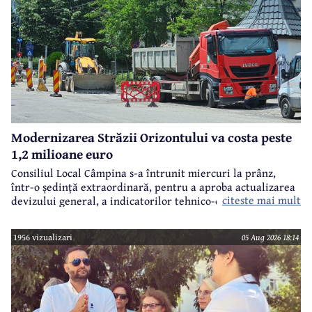
Modernizarea Străzii Orizontului va costa peste
1,2 milioane euro
Consiliul Local Câmpina s-a întrunit miercuri la prânz,
într-o ședință extraordinară, pentru a aproba actualizarea
citeste mai mult
devizului general, a indicatorilor tehnico-economici și a
sumei reprezentând finanțarea de la bugetul local pentru
realizarea modernizării Străzii Orizontului, obiectiv
1956 vizualizari
05 Aug 2026 18:14
finanțat prin Programul Național de Investiții ”Anghel
Saligny”.