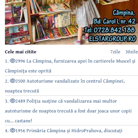
Cele mai citite
7zile
30zile
1.
2996 La Câmpina, furnizarea apei în cartierele Muscel și
Câmpinița este oprită
2.
2500 Autoturisme vandalizate în centrul Câmpinei,
noaptea trecută
3.
2489 Poliția susține că vandalizarea mai multor
autoturisme de noaptea trecută a fost doar joaca unor copii
cu... castane!
4.
1956 Primăria Câmpina și HidroPrahova, discutați