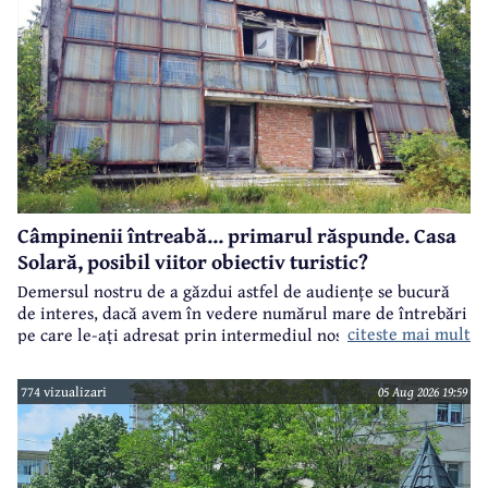
Câmpinenii întreabă... primarul răspunde. Casa
Solară, posibil viitor obiectiv turistic?
Demersul nostru de a găzdui astfel de audiențe se bucură
de interes, dacă avem în vedere numărul mare de întrebări
citeste mai mult
pe care le-ați adresat prin intermediul nostru primarului
municipiului Câmpina, Irina Nistor.
774 vizualizari
05 Aug 2026 19:59