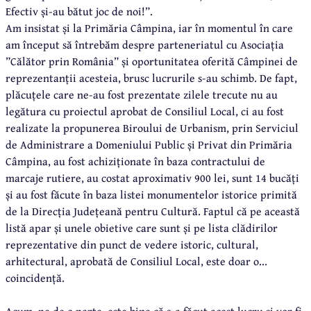
Efectiv și-au bătut joc de noi!”.
Am insistat și la Primăria Câmpina, iar în momentul în care
am început să întrebăm despre parteneriatul cu Asociația
”Călător prin România” și oportunitatea oferită Câmpinei de
reprezentanții acesteia, brusc lucrurile s-au schimb. De fapt,
plăcuțele care ne-au fost prezentate zilele trecute nu au
legătura cu proiectul aprobat de Consiliul Local, ci au fost
realizate la propunerea Biroului de Urbanism, prin Serviciul
de Administrare a Domeniului Public și Privat din Primăria
Câmpina, au fost achiziționate în baza contractului de
marcaje rutiere, au costat aproximativ 900 lei, sunt 14 bucăți
și au fost făcute în baza listei monumentelor istorice primită
de la Direcția Județeană pentru Cultură. Faptul că pe această
listă apar și unele obietive care sunt și pe lista clădirilor
reprezentative din punct de vedere istoric, cultural,
arhitectural, aprobată de Consiliul Local, este doar o...
coincidență.
Acum, pe de o parte, este bine că s-a făcut acest lucru și vor fi