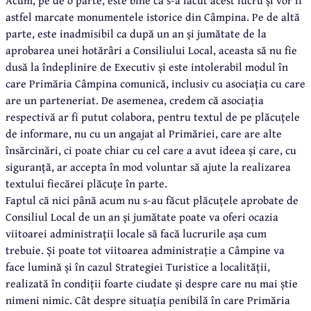
astfel marcate monumentele istorice din Câmpina. Pe de altă
parte, este inadmisibil ca după un an și jumătate de la
aprobarea unei hotărâri a Consiliului Local, aceasta să nu fie
dusă la îndeplinire de Executiv și este intolerabil modul în
care Primăria Câmpina comunică, inclusiv cu asociația cu care
are un parteneriat. De asemenea, credem că asociația
respectivă ar fi putut colabora, pentru textul de pe plăcuțele
de informare, nu cu un angajat al Primăriei, care are alte
însărcinări, ci poate chiar cu cel care a avut ideea și care, cu
siguranță, ar accepta în mod voluntar să ajute la realizarea
textului fiecărei plăcuțe în parte.
Faptul că nici până acum nu s-au făcut plăcuțele aprobate de
Consiliul Local de un an și jumătate poate va oferi ocazia
viitoarei administrații locale să facă lucrurile așa cum
trebuie. Și poate tot viitoarea administrație a Câmpine va
face lumină și în cazul Strategiei Turistice a localității,
realizată în condiții foarte ciudate și despre care nu mai știe
nimeni nimic. Cât despre situația penibilă în care Primăria