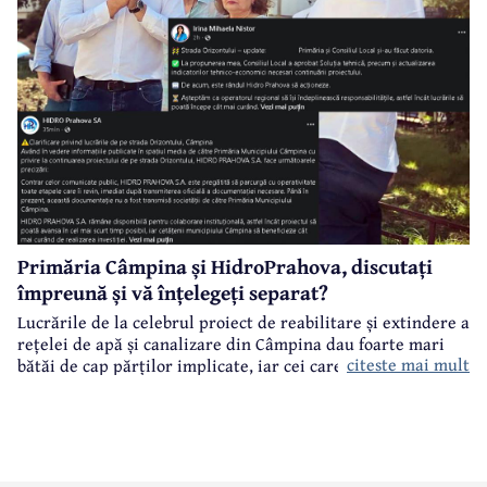
Primăria Câmpina și HidroPrahova, discutați
împreună și vă înțelegeți separat?
Lucrările de la celebrul proiect de reabilitare și extindere a
rețelei de apă și canalizare din Câmpina dau foarte mari
citeste mai mult
bătăi de cap părților implicate, iar cei care suferă sunt
câmpinenii. Exemplul cel mai elocvent - "dureroasa" stradă
Orizontului.