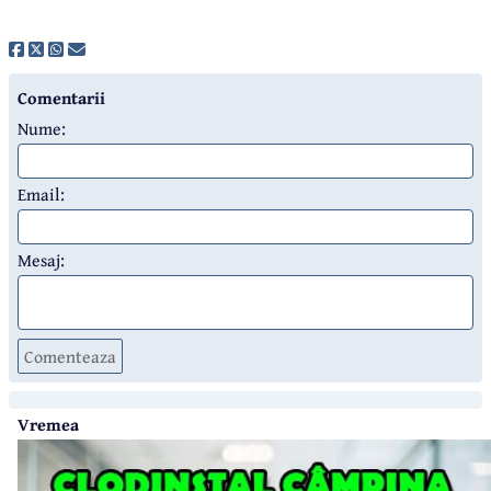
Comentarii
Nume:
Email:
Mesaj:
Comenteaza
Vremea