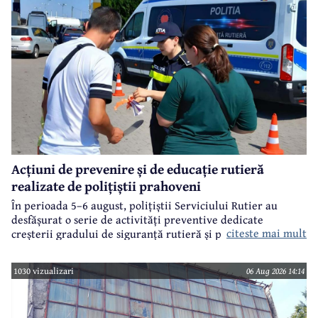
Acțiuni de prevenire și de educație rutieră
realizate de polițiștii prahoveni
În perioada 5–6 august, polițiștii Serviciului Rutier au
desfășurat o serie de activități preventive dedicate
citeste mai mult
creșterii gradului de siguranță rutieră și promovării unui
comportament responsabil în trafic, în contextul sezonului
estival.
1030 vizualizari
06 Aug 2026 14:14