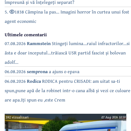
împreună și vă înțelegeți separat?
5.
1838 Câmpina la pas... Imagini horror în curtea unui fost
agent economic
Ultimele comentarii
07.08.2026
Rammstein
Stingeți lumina...raiul infractorilor...si
ăsta e doar inceputul...trăiască USR partid fascist și bolovan
adolf...
06.08.2026
semprona
a ajuns o epava
06.08.2026
Rodica
RODICA pentru CRISADI: am uitat sa-ti
spun,pune apă de la robinet intr-o cana albă și vezi ce culoare
are apa.Iți spun eu ,este Crem
392 vizualizari
07 Aug 2026 10:59