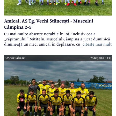
Amical. AS Tg. Vechi Stăncești - Muscelul
Câmpina 2-5
Cu mai multe absențe notabile în lot, inclusiv cea a
„căpitanului” Mititelu, Muscelul Câmpina a jucat duminică
citeste mai mult
dimineață un meci amical în deplasare, cu formația AS Tg.
Vechi Stăncești.
385 vizualizari
09 Aug 2026 13:38