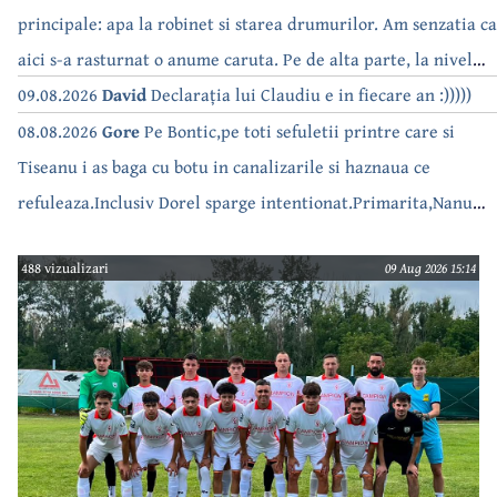
principale: apa la robinet si starea drumurilor. Am senzatia ca
aici s-a rasturnat o anume caruta. Pe de alta parte, la nivel
national, serialul asta deja a difuzat episoadele 'fara apa' si
09.08.2026
David
Declarația lui Claudiu e in fiecare an :)))))
'fara energie'. Banuiesc ca urmeaza episodul 'fara hrana'.
08.08.2026
Gore
Pe Bontic,pe toti sefuletii printre care si
Tiseanu i as baga cu botu in canalizarile si haznaua ce
refuleaza.Inclusiv Dorel sparge intentionat.Primarita,Nanu
bea apa de la robinet.Asta as intreba o si pe Izabel Mitrea
488 vizualizari
09 Aug 2026 15:14