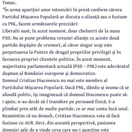
Tomac.
”În urma apariţiei unor intoxicări în presă conform cărora
Partidul Mişcarea Populară ar discuta o alianţă sau o fuziune
cu PNL, facem următoarele precizări:
Liberalii sunt, în acest moment, doar chelnerii de la masa
PSD. Nu se pune problema vreunei alianţe cu aceste două
partide depășite de vremuri, al căror singur scop este
perpetuarea la Putere de dragul propriilor privilegii şi în
favoarea propriei clientele politice. În acest moment,
majoritatea parlamentară actuală (PSD – PNL) este adevăratul
duşman al României europene şi democratice.
Domnul Cristian Diaconescu nu mai este membru al
Partidului Mişcarea Populară. Dacă PNL, dându-şi seama că se
afundă politic, îşi imaginează că domnul Diaconescu poate să-
i ajute, n-au decât să-l transfere pe persoană fizică. S-a
plimbat prin atât de multe partide, ce ar mai conta încă unul.
Reamintim că nu demult, Cristian Diaconescu voia să facă
fuziune cu AUR. Deci, din această perspectivă, pasiunea
domniei sale de a vinde ceva care nu-i aparţine este