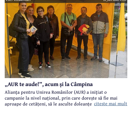
„AUR te aude!”, acum și la Câmpina
Alianța pentru Unirea Românilor (AUR) a inițiat o
campanie la nivel național, prin care dorește să fie mai
citeste mai mult
aproape de cetățeni, să le asculte doleanțele și problemele.
„AUR te aude!” este numele acestei campanii care a ajuns și
la Câmpina.