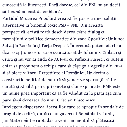
cunoscută la București. Dacă doresc, cei din PNL nu au decât
să-l pună pe post de emblemă.
Partidul Mişcarea Populară vrea să fie parte a unei soluţii
alternative la binomul toxic PSD – PNL. Din această
perspectivă, există toată deschiderea către dialog cu
formaţiunile politice democratice din zona Opoziţiei: Uniunea
Salvaţia România şi Forţa Dreptei. Împreună, putem oferi nu
doar o opţiune celor care s-au săturat de Iohannis, Ciolacu şi
Ciucă şi nu vor să audă de AUR-ul cu reflexii ruseşti, ci putem
chiar să propunem o echipă care să câştige alegerile din 2024
şi să ofere viitorul Preşedinte al României. Ne dorim o
construcţie politică de natură să genereze speranţă, să fie
curată şi să aibă principii oneste şi clar exprimate. PMP este
un nume prea important ca să fie vândut ca la piaţă aşa cum
pare să-şi dorească domnul Cristian Diaconescu.
Înţelegem disperarea liberalilor care se apropie în sondaje de
pragul de o cifră, după ce au guvernat România trei ani şi
jumătate neîntrerupt, dar a venit momentul să plătească
pentru trădarea lor. Au promis românilor o guvernare