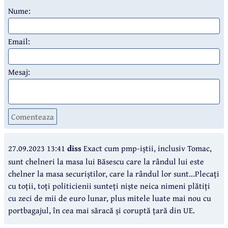
Nume:
Email:
Mesaj:
Comenteaza
27.09.2023 13:41
diss
Exact cum pmp-iștii, inclusiv Tomac,
sunt chelneri la masa lui Băsescu care la rândul lui este
chelner la masa securiștilor, care la rândul lor sunt...Plecați
cu toții, toți politicienii sunteți niște neica nimeni plătiți
cu zeci de mii de euro lunar, plus mitele luate mai nou cu
portbagajul, în cea mai săracă și coruptă țară din UE.