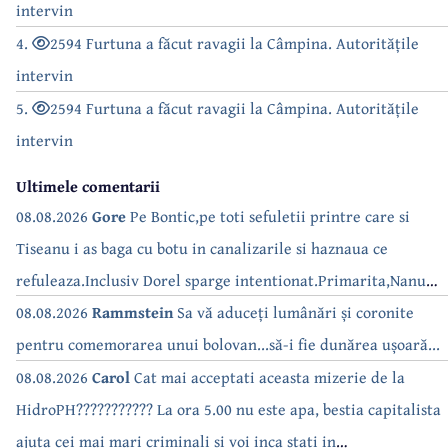
intervin
4.
2594 Furtuna a făcut ravagii la Câmpina. Autoritățile
intervin
5.
2594 Furtuna a făcut ravagii la Câmpina. Autoritățile
intervin
Ultimele comentarii
08.08.2026
Gore
Pe Bontic,pe toti sefuletii printre care si
Tiseanu i as baga cu botu in canalizarile si haznaua ce
refuleaza.Inclusiv Dorel sparge intentionat.Primarita,Nanu
bea apa de la robinet.Asta as intreba o si pe Izabel Mitrea
08.08.2026
Rammstein
Sa vă aduceți lumânări și coronite
pentru comemorarea unui bolovan...să-i fie dunărea ușoară...
08.08.2026
Carol
Cat mai acceptati aceasta mizerie de la
HidroPH??????????? La ora 5.00 nu este apa, bestia capitalista
ajuta cei mai mari criminali si voi inca stati in