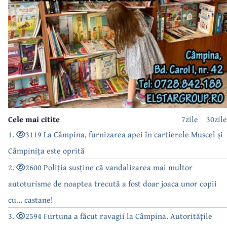
Cele mai citite
7zile
30zile
1.
3119 La Câmpina, furnizarea apei în cartierele Muscel și
Câmpinița este oprită
2.
2600 Poliția susține că vandalizarea mai multor
autoturisme de noaptea trecută a fost doar joaca unor copii
cu... castane!
3.
2594 Furtuna a făcut ravagii la Câmpina. Autoritățile