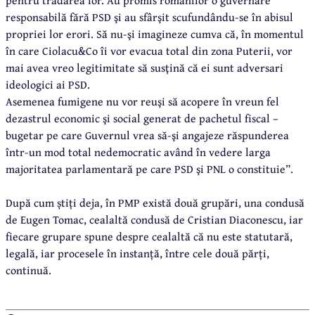
responsabilă fără PSD şi au sfârşit scufundându-se în abisul
propriei lor erori. Să nu-şi imagineze cumva că, în momentul
în care Ciolacu&Co îi vor evacua total din zona Puterii, vor
mai avea vreo legitimitate să susţină că ei sunt adversari
ideologici ai PSD.
Asemenea fumigene nu vor reuşi să acopere în vreun fel
dezastrul economic şi social generat de pachetul fiscal –
bugetar pe care Guvernul vrea să-şi angajeze răspunderea
într-un mod total nedemocratic având în vedere larga
majoritatea parlamentară pe care PSD şi PNL o constituie”.
După cum știți deja, în PMP există două grupări, una condusă
de Eugen Tomac, cealaltă condusă de Cristian Diaconescu, iar
fiecare grupare spune despre cealaltă că nu este statutară,
legală, iar procesele în instanță, între cele două părți,
continuă.