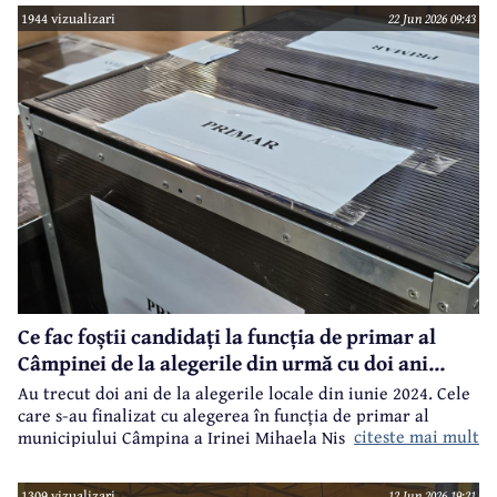
1944 vizualizari
22 Jun 2026 09:43
Ce fac foștii candidați la funcția de primar al
Câmpinei de la alegerile din urmă cu doi ani...
Au trecut doi ani de la alegerile locale din iunie 2024. Cele
care s-au finalizat cu alegerea în funcția de primar al
citeste mai mult
municipiului Câmpina a Irinei Mihaela Nistor, care l-a
învins pe primarul în funcție de atunci, Alin Ioan
Moldoveanu.
1309 vizualizari
12 Jun 2026 19:21