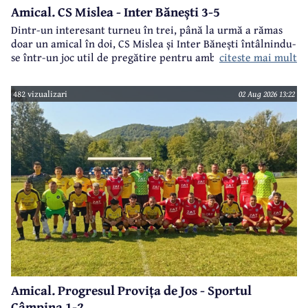
Amical. CS Mislea - Inter Bănești 3-5
Dintr-un interesant turneu în trei, până la urmă a rămas
doar un amical în doi, CS Mislea și Inter Bănești întâlnindu-
citeste mai mult
se într-un joc util de pregătire pentru ambele formații.
482 vizualizari
02 Aug 2026 13:22
Amical. Progresul Provița de Jos - Sportul
Câmpina 1-2