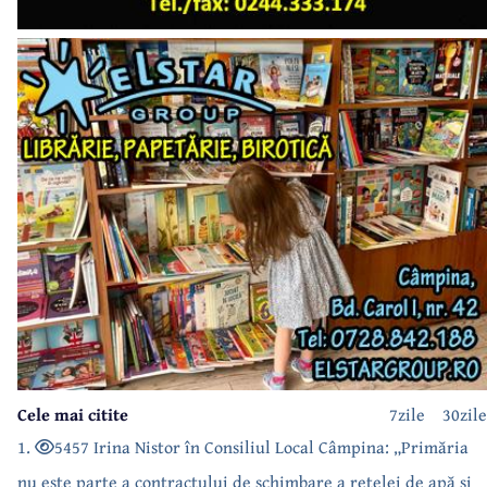
Cele mai citite
7zile
30zile
1.
5457 Irina Nistor în Consiliul Local Câmpina: „Primăria
nu este parte a contractului de schimbare a rețelei de apă și