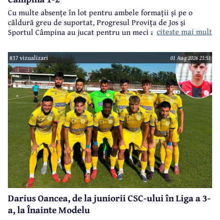
Cu multe absențe în lot pentru ambele formații și pe o
căldură greu de suportat, Progresul Provița de Jos și
citeste mai mult
Sportul Câmpina au jucat pentru un meci amical.
837 vizualizari
01 Aug 2026 21:51
Darius Oancea, de la juniorii CSC-ului în Liga a 3-
a, la Înainte Modelu