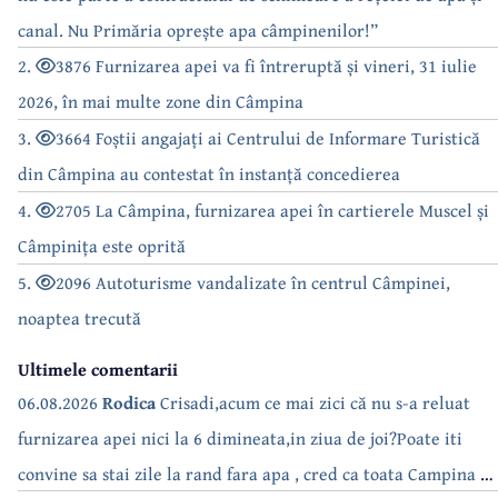
canal. Nu Primăria oprește apa câmpinenilor!”
2.
3876 Furnizarea apei va fi întreruptă și vineri, 31 iulie
2026, în mai multe zone din Câmpina
3.
3664 Foștii angajați ai Centrului de Informare Turistică
din Câmpina au contestat în instanță concedierea
4.
2705 La Câmpina, furnizarea apei în cartierele Muscel și
Câmpinița este oprită
5.
2096 Autoturisme vandalizate în centrul Câmpinei,
noaptea trecută
Ultimele comentarii
06.08.2026
Rodica
Crisadi,acum ce mai zici că nu s-a reluat
furnizarea apei nici la 6 dimineata,in ziua de joi?Poate iti
convine sa stai zile la rand fara apa , cred ca toata Campina s-