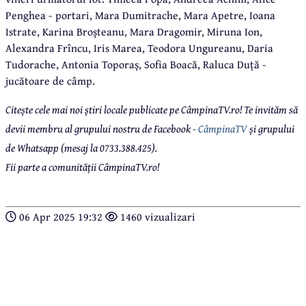
Penghea - portari, Mara Dumitrache, Mara Apetre, Ioana
Istrate, Karina Broșteanu, Mara Dragomir, Miruna Ion,
Alexandra Frîncu, Iris Marea, Teodora Ungureanu, Daria
Tudorache, Antonia Toporaș, Sofia Boacă, Raluca Duță -
jucătoare de câmp.
Citește cele mai noi știri locale publicate pe CâmpinaTV.ro! Te invităm să
devii membru al grupului nostru de Facebook -
CâmpinaTV
și grupului
de Whatsapp (mesaj la 0733.388.425).
Fii parte a comunității CâmpinaTV.ro!
06 Apr 2025 19:32
1460 vizualizari