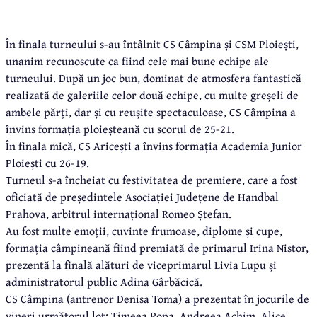
În finala turneului s-au întâlnit CS Câmpina și CSM Ploiești,
unanim recunoscute ca fiind cele mai bune echipe ale
turneului. După un joc bun, dominat de atmosfera fantastică
realizată de galeriile celor două echipe, cu multe greșeli de
ambele părți, dar și cu reușite spectaculoase, CS Câmpina a
învins formația ploieșteană cu scorul de 25-21.
În finala mică, CS Aricești a învins formația Academia Junior
Ploiești cu 26-19.
Turneul s-a încheiat cu festivitatea de premiere, care a fost
oficiată de președintele Asociației Județene de Handbal
Prahova, arbitrul internațional Romeo Ștefan.
Au fost multe emoții, cuvinte frumoase, diplome și cupe,
formația câmpineană fiind premiată de primarul Irina Nistor,
prezentă la finală alături de viceprimarul Livia Lupu și
administratorul public Adina Gârbăcică.
CS Câmpina (antrenor Denisa Toma) a prezentat în jocurile de
vineri următorul lot: Timeea Popa, Andreea Achim, Alice