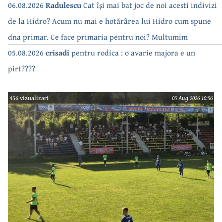
a săturat de cate ori se tot oprește apa!!
06.08.2026
Radulescu
Cat își mai bat joc de noi acesti indivizi
de la Hidro? Acum nu mai e hotărârea lui Hidro cum spune
dna primar. Ce face primaria pentru noi? Multumim
05.08.2026
crisadi
pentru rodica : o avarie majora e un
pirt????
456 vizualizari
05 Aug 2026 10:56