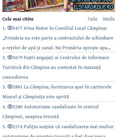
Cele mai citite
7zile
30zile
1.
5477 Irina Nistor în Consiliul Local Câmpina:
„Primăria nu este parte a contractului de schimbare
a rețelei de apă și canal. Nu Primăria oprește apa
câmpinenilor!”
2.
3679 Foștii angajați ai Centrului de Informare
Turistică din Câmpina au contestat în instanță
concedierea
3.
2881 La Câmpina, furnizarea apei în cartierele
Muscel și Câmpinița este oprită
4.
2280 Autoturisme vandalizate în centrul
Câmpinei, noaptea trecută
5.
2274 Poliția susține că vandalizarea mai multor
autoturisme de noaptea trecută a fost doar joaca