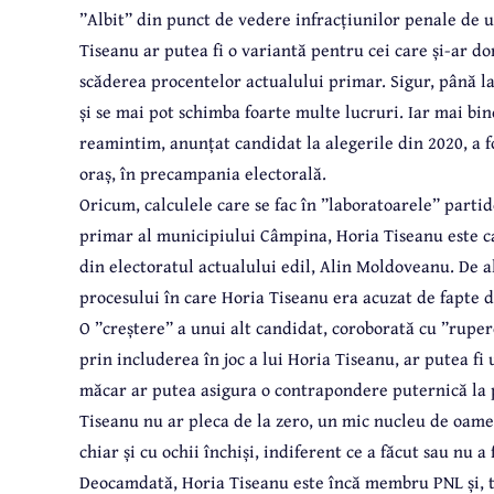
”Albit” din punct de vedere infracțiunilor penale de u
Tiseanu ar putea fi o variantă pentru cei care și-ar d
scăderea procentelor actualului primar. Sigur, până la
și se mai pot schimba foarte multe lucruri. Iar mai bin
reamintim, anunțat candidat la alegerile din 2020, a f
oraș, în precampania electorală.
Oricum, calculele care se fac în ”laboratoarele” partid
primar al municipiului Câmpina, Horia Tiseanu este ca
din electoratul actualului edil, Alin Moldoveanu. De al
procesului în care Horia Tiseanu era acuzat de fapte de
O ”creștere” a unui alt candidat, coroborată cu ”rupe
prin includerea în joc a lui Horia Tiseanu, ar putea f
măcar ar putea asigura o contrapondere puternică la p
Tiseanu nu ar pleca de la zero, un mic nucleu de oamen
chiar și cu ochii închiși, indiferent ce a făcut sau nu a
Deocamdată, Horia Tiseanu este încă membru PNL și, t