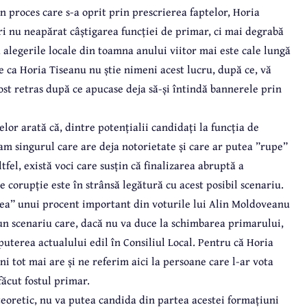
n proces care s-a oprit prin prescrierea faptelor, Horia
ori nu neapărat câștigarea funcției de primar, ci mai degrabă
 alegerile locale din toamna anului viitor mai este cale lungă
e ca Horia Tiseanu nu știe nimeni acest lucru, după ce, vă
ost retras după ce apucase deja să-și întindă bannerele prin
elor arată că, dintre potențialii candidați la funcția de
m singurul care are deja notorietate și care ar putea ”rupe”
tfel, există voci care susțin că finalizarea abruptă a
 corupție este în strânsă legătură cu acest posibil scenariu.
rea” unui procent important din voturile lui Alin Moldoveanu
i un scenariu care, dacă nu va duce la schimbarea primarului,
uterea actualului edil în Consiliul Local. Pentru că Horia
i tot mai are și ne referim aici la persoane care l-ar vota
 făcut fostul primar.
eoretic, nu va putea candida din partea acestei formațiuni