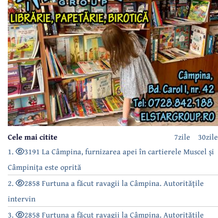
Cele mai citite
7zile
30zile
1.
3191 La Câmpina, furnizarea apei în cartierele Muscel și
Câmpinița este oprită
2.
2858 Furtuna a făcut ravagii la Câmpina. Autoritățile
intervin
3.
2858 Furtuna a făcut ravagii la Câmpina. Autoritățile