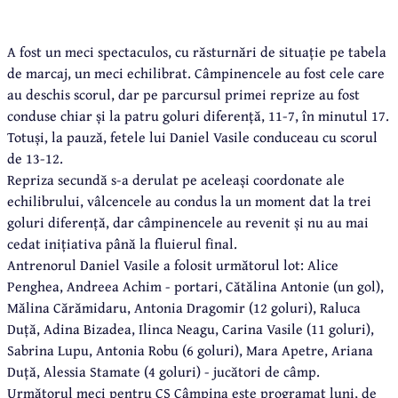
A fost un meci spectaculos, cu răsturnări de situație pe tabela
de marcaj, un meci echilibrat. Câmpinencele au fost cele care
au deschis scorul, dar pe parcursul primei reprize au fost
conduse chiar și la patru goluri diferență, 11-7, în minutul 17.
Totuși, la pauză, fetele lui Daniel Vasile conduceau cu scorul
de 13-12.
Repriza secundă s-a derulat pe aceleași coordonate ale
echilibrului, vâlcencele au condus la un moment dat la trei
goluri diferență, dar câmpinencele au revenit și nu au mai
cedat inițiativa până la fluierul final.
Antrenorul Daniel Vasile a folosit următorul lot: Alice
Penghea, Andreea Achim - portari, Cătălina Antonie (un gol),
Mălina Cărămidaru, Antonia Dragomir (12 goluri), Raluca
Duță, Adina Bizadea, Ilinca Neagu, Carina Vasile (11 goluri),
Sabrina Lupu, Antonia Robu (6 goluri), Mara Apetre, Ariana
Duță, Alessia Stamate (4 goluri) - jucători de câmp.
Următorul meci pentru CS Câmpina este programat luni, de