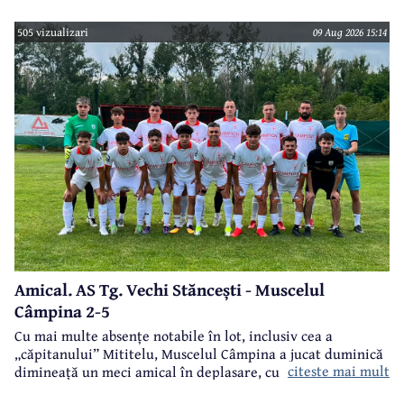
bea apa de la robinet.Asta as intreba o si pe Izabel Mitrea
505 vizualizari
09 Aug 2026 15:14
Amical. AS Tg. Vechi Stăncești - Muscelul
Câmpina 2-5
Cu mai multe absențe notabile în lot, inclusiv cea a
„căpitanului” Mititelu, Muscelul Câmpina a jucat duminică
citeste mai mult
dimineață un meci amical în deplasare, cu formația AS Tg.
Vechi Stăncești.