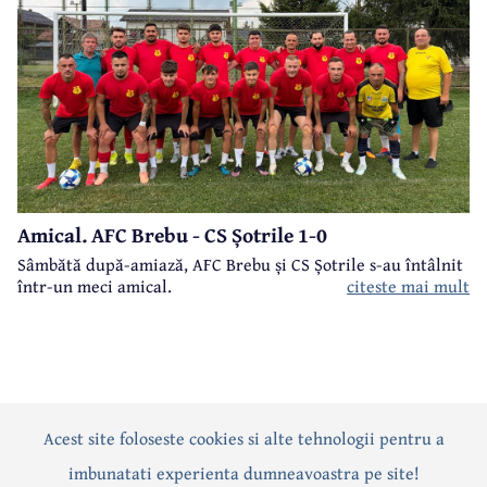
Amical. AFC Brebu - CS Șotrile 1-0
Sâmbătă după-amiază, AFC Brebu și CS Șotrile s-au întâlnit
într-un meci amical.
citeste mai mult
Acest site foloseste cookies si alte tehnologii pentru a
Actualitate
Politică
Social
Eveniment
Interviuri
imbunatati experienta dumneavoastra pe site!