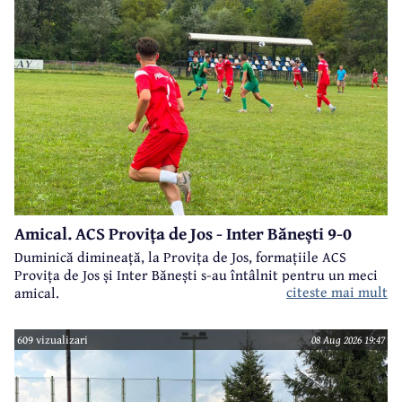
Amical. ACS Provița de Jos - Inter Bănești 9-0
Duminică dimineață, la Provița de Jos, formațiile ACS
Provița de Jos și Inter Bănești s-au întâlnit pentru un meci
citeste mai mult
amical.
609 vizualizari
08 Aug 2026 19:47