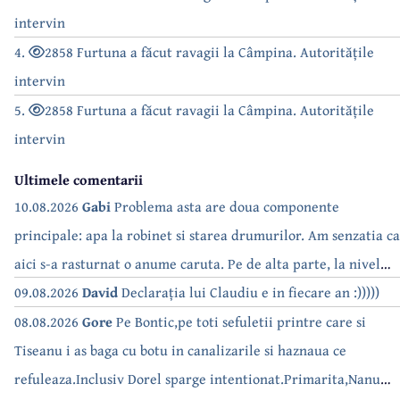
intervin
4.
2858 Furtuna a făcut ravagii la Câmpina. Autoritățile
intervin
5.
2858 Furtuna a făcut ravagii la Câmpina. Autoritățile
intervin
Ultimele comentarii
10.08.2026
Gabi
Problema asta are doua componente
principale: apa la robinet si starea drumurilor. Am senzatia ca
aici s-a rasturnat o anume caruta. Pe de alta parte, la nivel
national, serialul asta deja a difuzat episoadele 'fara apa' si
09.08.2026
David
Declarația lui Claudiu e in fiecare an :)))))
'fara energie'. Banuiesc ca urmeaza episodul 'fara hrana'.
08.08.2026
Gore
Pe Bontic,pe toti sefuletii printre care si
Tiseanu i as baga cu botu in canalizarile si haznaua ce
refuleaza.Inclusiv Dorel sparge intentionat.Primarita,Nanu