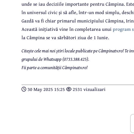
unde se iau deciziile importante pentru Câmpina. Este o
în universul civic și să afle, într-un mod simplu, desc
Gazdă va fi chiar primarul municipiului Câmpina, Irin
Această inițiativă vine în completarea unui
program s
la Câmpina se va sărbători ziua de 1 Iunie.
Citește cele mai noi știri locale publicate pe Câmpinatv.ro! Te
grupului de Whatsapp (0733.388.425).
Fii parte a comunității Câmpinatv.ro!
30 May 2025 15:25
2531 vizualizari