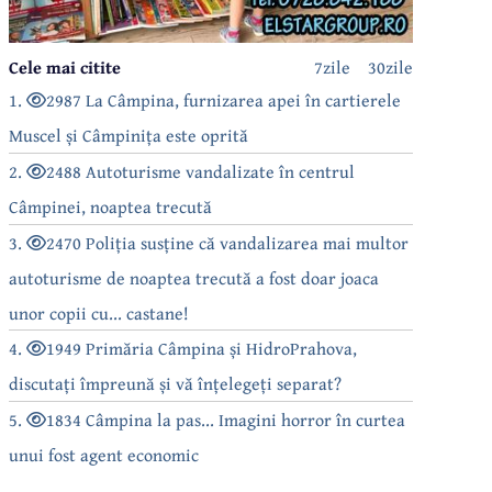
Cele mai citite
7zile
30zile
1.
2987 La Câmpina, furnizarea apei în cartierele
Muscel și Câmpinița este oprită
2.
2488 Autoturisme vandalizate în centrul
Câmpinei, noaptea trecută
3.
2470 Poliția susține că vandalizarea mai multor
autoturisme de noaptea trecută a fost doar joaca
unor copii cu... castane!
4.
1949 Primăria Câmpina și HidroPrahova,
discutați împreună și vă înțelegeți separat?
5.
1834 Câmpina la pas... Imagini horror în curtea
unui fost agent economic