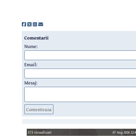
Comentarii
Nume:
Email:
Mesaj:
Comenteaza
373 vizualizari
07 Aug 2026 12:4