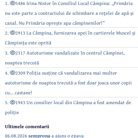
1.
5486 Irina Nistor în Consiliul Local Câmpina: „Primăria
nu este parte a contractului de schimbare a rețelei de apă și
canal. Nu Primăria oprește apa câmpinenilor!”
2.
2913 La Câmpina, furnizarea apei în cartierele Muscel și
Câmpinița este oprită
3.
2317 Autoturisme vandalizate în centrul Câmpinei,
noaptea trecută
4.
2309 Poliția susține că vandalizarea mai multor
autoturisme de noaptea trecută a fost doar joaca unor copii
cu... castane!
5.
1943 Un consilier local din Câmpina a fost amendat de
poliție
Ultimele comentarii
06.08.2026
semprona
a ajuns o epava