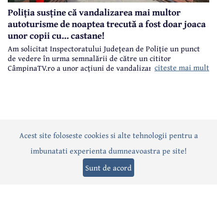
Poliția susține că vandalizarea mai multor
autoturisme de noaptea trecută a fost doar joaca
unor copii cu... castane!
Am solicitat Inspectoratului Județean de Poliție un punct
de vedere în urma semnalării de către un cititor
citeste mai mult
CâmpinaTV.ro a unor acțiuni de vandalizare a unor
autoturisme, noaptea trecută, în centrul municipiului
Câmpina.
Acest site foloseste cookies si alte tehnologii pentru a
Actualitate
Politică
Social
Eveniment
Interviuri
imbunatati experienta dumneavoastra pe site!
Sănătate
Editorial
Sport
Anunțuri
Joburi
Turism
Sunt de acord
Termeni și condiții
-
Politica de confidențialitate
-
Politica cookies