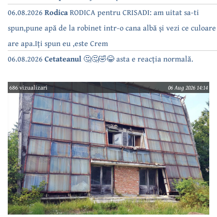
06.08.2026
Rodica
RODICA pentru CRISADI: am uitat sa-ti
spun,pune apă de la robinet intr-o cana albă și vezi ce culoare
are apa.Iți spun eu ,este Crem
06.08.2026
Cetateanul
🤔🤔🤣😂 asta e reacția normală.
686 vizualizari
06 Aug 2026 14:14