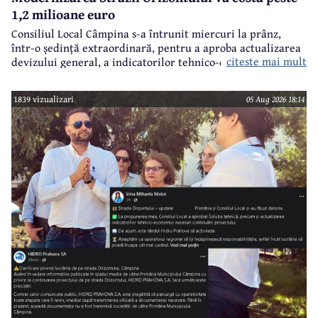
1,2 milioane euro
Consiliul Local Câmpina s-a întrunit miercuri la prânz,
într-o ședință extraordinară, pentru a aproba actualizarea
citeste mai mult
devizului general, a indicatorilor tehnico-economici și a
sumei reprezentând finanțarea de la bugetul local pentru
realizarea modernizării Străzii Orizontului, obiectiv
1839 vizualizari
05 Aug 2026 18:14
finanțat prin Programul Național de Investiții ”Anghel
Saligny”.