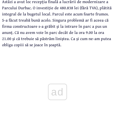
Astăzi a avut loc recepția finală a lucrării de modernizare a
Parcului Durbac. O investiție de 480.838 lei (fără TVA), plătită
integral de la bugetul local. Parcul este acum foarte frumos.
S-a făcut treabă bună acolo. Singura problemă ar fi aceea că
firma constructoare s-a grăbit și la intrare în parc a pus un
anunț. Că nu avem voie în parc decât de la ora 9.00 la ora
21.00 și că trebuie să păstrăm liniștea. Ca și cum ne-am putea
obliga copiii să se joace în șoaptă.
ad