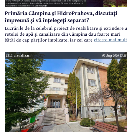
Primăria Câmpina și HidroPrahova, discutați
împreună și vă înțelegeți separat?
Lucrările de la celebrul proiect de reabilitare și extindere a
rețelei de apă și canalizare din Câmpina dau foarte mari
citeste mai mult
bătăi de cap părților implicate, iar cei care suferă sunt
câmpinenii. Exemplul cel mai elocvent - "dureroasa" stradă
Orizontului.
2311 vizualizari
05 Aug 2026 13:28