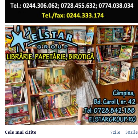
Cele mai citite
7zile
30zile