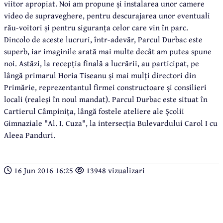
viitor apropiat. Noi am propune și instalarea unor camere
video de supraveghere, pentru descurajarea unor eventuali
rău-voitori și pentru siguranța celor care vin în parc.
Dincolo de aceste lucruri, într-adevăr, Parcul Durbac este
superb, iar imaginile arată mai multe decât am putea spune
noi. Astăzi, la recepția finală a lucrării, au participat, pe
lângă primarul Horia Tiseanu și mai mulți directori din
Primărie, reprezentantul firmei constructoare și consilieri
locali (realeși în noul mandat). Parcul Durbac este situat în
Cartierul Câmpinița, lângă fostele ateliere ale Școlii
Gimnaziale "Al. I. Cuza", la intersecția Bulevardului Carol I cu
Aleea Panduri.
16 Jun 2016 16:25
13948 vizualizari