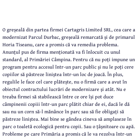
O greșeală din partea firmei Cartagris Limited SRL, cea care a
modernizat Parcul Durbac, greșeală remarcată și de primarul
Horia Tiseanu, care a promis că va remedia problema.
Anunțul pus de firma menționată va fi înlocuit cu unul
standard, al Primăriei Câmpina. Pentru că nu poți impune un
program pentru accesul într-un parc public și nu le poți cere
copiilor să păstreze liniștea într-un loc de joacă. În plus,
regulile le face cel care plătește, nu o firmă care a avut în
obiectul contractului lucrări de modernizare și atât. Nu e
treaba firmei să stabilească între ce ore își pot duce
câmpinenii copiii într-un parc plătit chiar de ei, dacă le dă
sau nu un corn să-l mănânce în parc sau să fie obligați să
păstreze liniștea. Mai bine se gândea cineva să amplaseze în
parc o toaletă ecologică pentru copii. Sau o țâșnitoare cu apă.
Probleme pe care Primăria a promis că le va rezolva într-un