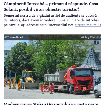
Câmpinenii întreabă... primarul răspunde. Casa
Solară, posibil viitor obiectiv turistic?
Demersul nostru de a găzdui astfel de audiențe se bucură
de interes, dacă avem în vedere numărul mare de întrebări
citeste mai mult
pe care le-ați adresat prin intermediul nostru primarului
municipiului Câmpina, Irina Nistor.
637 vizualizari
05 Aug 2026 19:59
Modernizarea Străzii Orizontului va costa peste