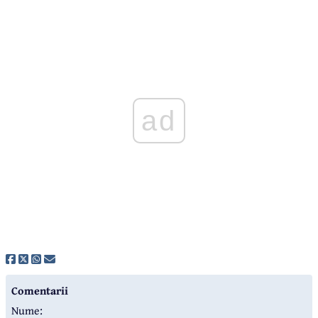
ad
Comentarii
Nume: