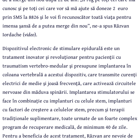
cunosc şi pe toţi cei care vor să mă ajute să doneze 2 euro
prin SMS la 8826 şi le voi fi recunoscător toată viaţa pentru
imensa şansă de a putea merge din nou”, ne-a spus Răzvan
Iordache (
video
).
Dispozitivul electronic de stimulare epidurală este un
tratament inovator şi revoluţionar pentru pacienţii cu
traumatism vertebro-medular şi presupune implantarea în
coloana vertebrală a acestui dispozitiv, care transmite curenţi
electrici de medie şi joasă frecvenţă, care activează circuitele
nervoase din măduva spinării. Implantarea stimulatorului se
face în combinaţie cu implanturi cu celule stem, implanturi
cu factori de creştere a celulelor stem, precum şi terapii
tradiţionale suplimentare, toate urmate de un foarte complex
program de recuperare medicală, de minimum 40 de zile.
Pentru a beneficia de acest tratament, Răzvan are nevoie de