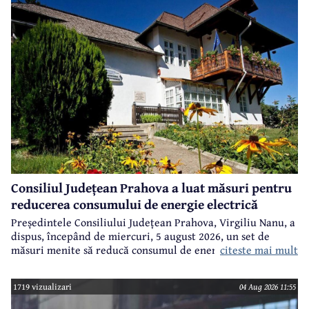
Consiliul Județean Prahova a luat măsuri pentru
reducerea consumului de energie electrică
Președintele Consiliului Județean Prahova, Virgiliu Nanu, a
dispus, începând de miercuri, 5 august 2026, un set de
citeste mai mult
măsuri menite să reducă consumul de energie electrică în
toate imobilele aflate în proprietatea Consiliului Județean,
ca parte a unui demers mai amplu de utilizare responsabilă
1719 vizualizari
04 Aug 2026 11:55
a fondurilor publice.