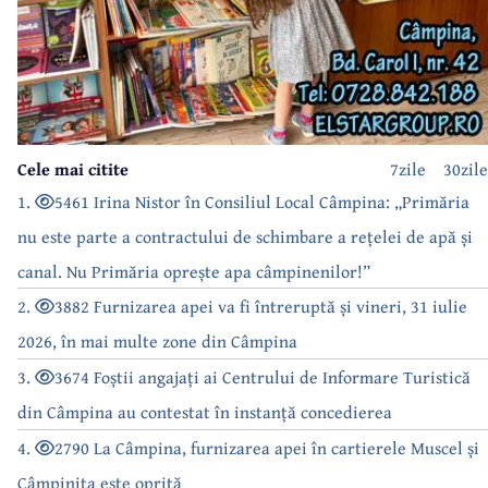
Cele mai citite
7zile
30zile
1.
5461 Irina Nistor în Consiliul Local Câmpina: „Primăria
nu este parte a contractului de schimbare a rețelei de apă și
canal. Nu Primăria oprește apa câmpinenilor!”
2.
3882 Furnizarea apei va fi întreruptă și vineri, 31 iulie
2026, în mai multe zone din Câmpina
3.
3674 Foștii angajați ai Centrului de Informare Turistică
din Câmpina au contestat în instanță concedierea
4.
2790 La Câmpina, furnizarea apei în cartierele Muscel și
Câmpinița este oprită