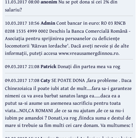
11.03.2017 08:00
anonim
Nu se pot dona si cei 2% din
salariu?
10.03.2017 10:56
Admin
Cont bancar in euro: RO 03 RNCB
0208 1535 4999 0002 Deschis la Banca Comercială Română -
Asociația pentru sprijinirea persoanelor cu deficiențe
locomotorii 'Răzvan Iordache'. Dacă aveți nevoie și de alte
informații, puteți accesa www.vreausamergdinnou.ro.
09.03.2017 21:08
Patrick
Donați din partea mea va rog
09.03.2017 17:08
Caty
SE POATE DONA ,fara probleme . Daca
Chinezoiaica il poate iubi atat de mult....fara sa-i garanteze
nimeni ca va avea barbat sanatos langa ea.....daca ea a
putut sa-si asume un asemenea sacrificiu pentru toata
viata...NOI,CA ROMANI ,de ce sa nu ajutam ,de ce sa nu-i
iubim pe amandoi ? Donati,va rog ,fiindca suma e destul de
mare si trebuie sa fim multi cei care donam. Va multumesc !