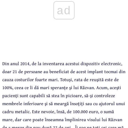
ad
Din anul 2014, de la inventarea acestui dispozitiv electronic,
doar 21 de persoane au beneficiat de acest implant tocmai din
cauza costurilor foarte mari. Totuși, rata de reuşită este de
100%, ceea ce îi dă mari speranţe şi lui Răzvan. Acum, aceşti
pacienţi sunt capabili să stea în picioare, să-şi controleze
membrele inferioare şi să meargă însoţiţi sau cu ajutorul unui
cadru metalic.
Este nevoie, însă, de 100.000 euro, o sumă
mare, dar care poate înseamna împlinirea visului lui Răzvan
de a merge din nou după 22 de ani. „Îi rog pe toţi cei care mă