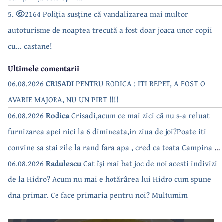
5.
2164 Poliția susține că vandalizarea mai multor
autoturisme de noaptea trecută a fost doar joaca unor copii
cu... castane!
Ultimele comentarii
06.08.2026
CRISADI
PENTRU RODICA : ITI REPET, A FOST O
AVARIE MAJORA, NU UN PIRT !!!!
06.08.2026
Rodica
Crisadi,acum ce mai zici că nu s-a reluat
furnizarea apei nici la 6 dimineata,in ziua de joi?Poate iti
convine sa stai zile la rand fara apa , cred ca toata Campina s-
a săturat de cate ori se tot oprește apa!!
06.08.2026
Radulescu
Cat își mai bat joc de noi acesti indivizi
de la Hidro? Acum nu mai e hotărârea lui Hidro cum spune
dna primar. Ce face primaria pentru noi? Multumim