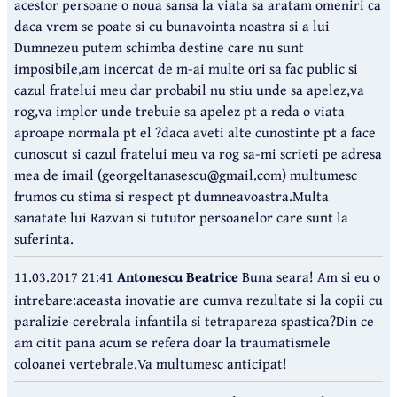
acestor persoane o noua sansa la viata sa aratam omeniri ca
daca vrem se poate si cu bunavointa noastra si a lui
Dumnezeu putem schimba destine care nu sunt
imposibile,am incercat de m-ai multe ori sa fac public si
cazul fratelui meu dar probabil nu stiu unde sa apelez,va
rog,va implor unde trebuie sa apelez pt a reda o viata
aproape normala pt el ?daca aveti alte cunostinte pt a face
cunoscut si cazul fratelui meu va rog sa-mi scrieti pe adresa
mea de imail (georgeltanasescu@gmail.com) multumesc
frumos cu stima si respect pt dumneavoastra.Multa
sanatate lui Razvan si tututor persoanelor care sunt la
suferinta.
11.03.2017 21:41
Antonescu Beatrice
Buna seara! Am si eu o
intrebare:aceasta inovatie are cumva rezultate si la copii cu
paralizie cerebrala infantila si tetrapareza spastica?Din ce
am citit pana acum se refera doar la traumatismele
coloanei vertebrale.Va multumesc anticipat!