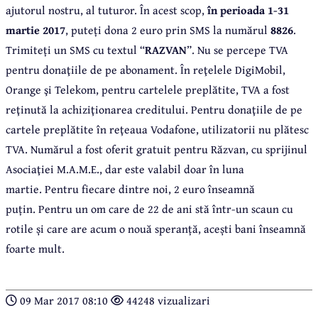
ajutorul nostru, al tuturor. În acest scop,
în perioada 1-31
martie 2017
, puteți dona 2 euro prin SMS la numărul
8826
.
Trimiteți un SMS cu textul “
RAZVAN
”. Nu se percepe TVA
pentru donaţiile de pe abonament. În reţelele DigiMobil,
Orange şi Telekom, pentru cartelele preplătite, TVA a fost
reţinută la achiziţionarea creditului. Pentru donaţiile de pe
cartele preplătite în reţeaua Vodafone, utilizatorii nu plătesc
TVA. Numărul a fost oferit gratuit pentru Răzvan, cu sprijinul
Asociaţiei M.A.M.E., dar este valabil doar în luna
martie. Pentru fiecare dintre noi, 2 euro înseamnă
puțin. Pentru un om care de 22 de ani stă într-un scaun cu
rotile și care are acum o nouă speranță, acești bani înseamnă
foarte mult.
09 Mar 2017 08:10
44248 vizualizari