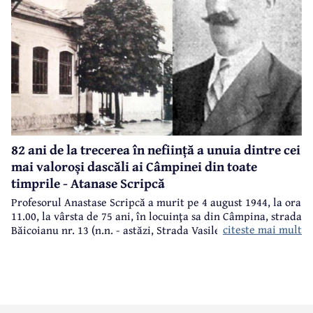
82 ani de la trecerea în neființă a unuia dintre cei
mai valoroși dascăli ai Câmpinei din toate
timprile - Atanase Scripcă
Profesorul Anastase Scripcă a murit pe 4 august 1944, la ora
11.00, la vârsta de 75 ani, în locuinţa sa din Câmpina, strada
citeste mai mult
Băicoianu nr. 13 (n.n. - astăzi, Strada Vasile Alecsandri).
Este înmormântat în cimitirul central (Bobâlna de azi).
Ulterior, meşterul popular Nicolae Goage aşează aici, în
memoria sa şi a soţiei, Maria Scripcă, o troiţă din lemn
sculptat,care astăzi, din păcate, nu mai există.