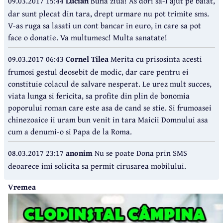
09.03.2017 15:44
Lucian
Buna ziua! As dori sa-l ajut pe baiat,
dar sunt plecat din tara, drept urmare nu pot trimite sms.
V-as ruga sa lasati un cont bancar in euro, in care sa pot
face o donatie. Va multumesc! Multa sanatate!
09.03.2017 06:43
Cornel Tilea
Merita cu prisosinta acesti
frumosi gestul deosebit de modic, dar care pentru ei
constituie colacul de salvare nesperat. Le urez mult succes,
viata lunga si fericita, sa profite din plin de bonomia
poporului roman care este asa de cand se stie. Si frumoasei
chinezoaice ii uram bun venit in tara Maicii Domnului asa
cum a denumi-o si Papa de la Roma.
08.03.2017 23:17
anonim
Nu se poate Dona prin SMS
deoarece imi solicita sa permit cirusarea mobilului.
Vremea