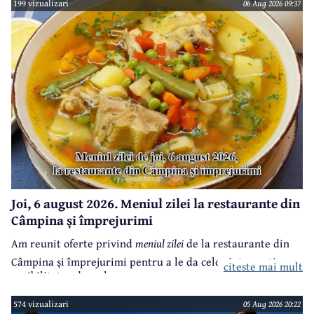
199 vizualizari
06 Aug 2026 09:37
Joi, 6 august 2026. Meniul zilei la restaurante din
Câmpina și împrejurimi
Am reunit oferte privind
meniul zilei
de la restaurante din
Câmpina și împrejurimi pentru a le da celor interesați
citeste mai mult
posibilitatea de a alege.
574 vizualizari
05 Aug 2026 20:22