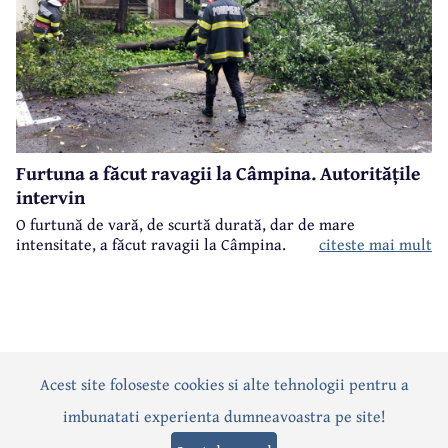
Furtuna a făcut ravagii la Câmpina. Autoritățile
intervin
O furtună de vară, de scurtă durată, dar de mare
intensitate, a făcut ravagii la Câmpina.
citeste mai mult
Acest site foloseste cookies si alte tehnologii pentru a
Actualitate
Politică
Social
Eveniment
Interviuri
imbunatati experienta dumneavoastra pe site!
Sănătate
Editorial
Sport
Anunțuri
Joburi
Turism