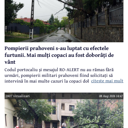
Pompierii prahoveni s-au luptat cu efectele
furtunii. Mai mulți copaci au fost doborâți de
vânt
Codul portocaliu și mesajul RO-ALERT nu au rămas fără
urmări, pompierii militari prahoveni fiind solicitați să
citeste mai mult
intervină în mai multe cazuri la copaci doborâți în urma
furtunii de sâmbătă de la prânz.
2807 vizualizari
08 Aug 2026 14:42