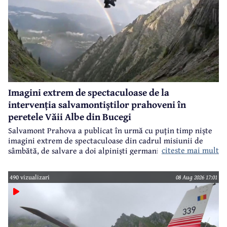
Imagini extrem de spectaculoase de la
intervenția salvamontiștilor prahoveni în
peretele Văii Albe din Bucegi
Salvamont Prahova a publicat în urmă cu puțin timp niște
imagini extrem de spectaculoase din cadrul misiunii de
citeste mai mult
sâmbătă, de salvare a doi alpiniști germani din peretele
Văii Albe, din Bucegi.
490 vizualizari
08 Aug 2026 17:01