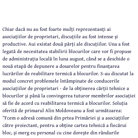
Chiar dacă nu au fost foarte mulți reprezentanți ai
asociațiilor de proprietari, discuțiile au fost intense și
productive. Aui existat două părți ale discuțiilor. Una a fost
legată de necesitatea stabilirii blocurilor care vor fi propuse
de administrația locală în luna august, când se a deschide o
nouă etapă de depunere a dosarelor pentru finanțarea
lucrărilor de reabilitare termică a blocurilor. S-au discutat la
modul concret problemele întâmpinate de conducerile
asociațiilor de proprietari - de la obținerea cărții tehnice a
blocurilor și până la convingerea tuturor membrilor asociației
să fie de acord cu reabilitarea termică a blocurilor. Soluția
oferită de primarul Alin Moldoveanu a fost următoarea:
”Fcem o adresă comună din prtea Primăriei și a asociațiilor
către proiectant, pentru a obține cartea tehnică a fiecărui
bloc, și merg eu personal cu cine dorește din rândurile