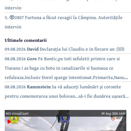
intervin
5.
2807 Furtuna a făcut ravagii la Câmpina. Autoritățile
intervin
Ultimele comentarii
09.08.2026
David
Declarația lui Claudiu e in fiecare an :)))))
08.08.2026
Gore
Pe Bontic,pe toti sefuletii printre care si
Tiseanu i as baga cu botu in canalizarile si haznaua ce
refuleaza.Inclusiv Dorel sparge intentionat.Primarita,Nanu
bea apa de la robinet.Asta as intreba o si pe Izabel Mitrea
08.08.2026
Rammstein
Sa vă aduceți lumânări și coronite
pentru comemorarea unui bolovan...să-i fie dunărea ușoară...
465 vizualizari
09 Aug 2026 14:04