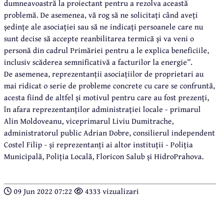
dumneavoastră la proiectant pentru a rezolva această
problemă. De asemenea, vă rog să ne solicitați când aveți
ședințe ale asociației sau să ne indicați persoanele care nu
sunt decise să accepte reanbilitarea termică și va veni o
personă din cadrul Primăriei pentru a le explica beneficiile,
inclusiv scăderea semnificativă a facturilor la energie”.
De asemenea, reprezentanții asociațiilor de proprietari au
mai ridicat o serie de probleme concrete cu care se confruntă,
acesta fiind de altfel și motivul pentru care au fost prezenți,
în afara reprezentanților administrației locale - primarul
Alin Moldoveanu, viceprimarul Liviu Dumitrache,
administratorul public Adrian Dobre, consilierul independent
Costel Filip - și reprezentanți ai altor instituții - Poliția
Municipală, Poliția Locală, Floricon Salub și HidroPrahova.
09 Jun 2022 07:22
4333 vizualizari