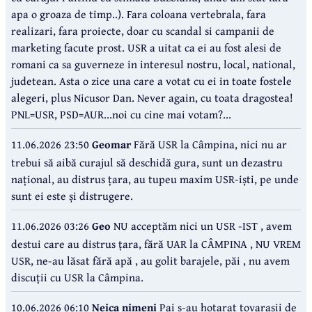
apa o groaza de timp..). Fara coloana vertebrala, fara
realizari, fara proiecte, doar cu scandal si campanii de
marketing facute prost. USR a uitat ca ei au fost alesi de
romani ca sa guverneze in interesul nostru, local, national,
judetean. Asta o zice una care a votat cu ei in toate fostele
alegeri, plus Nicusor Dan. Never again, cu toata dragostea!
PNL=USR, PSD=AUR...noi cu cine mai votam?...
11.06.2026 23:50
Geomar
Fără USR la Câmpina, nici nu ar
trebui să aibă curajul să deschidă gura, sunt un dezastru
național, au distrus țara, au tupeu maxim USR-iști, pe unde
sunt ei este și distrugere.
11.06.2026 03:26
Geo
NU acceptăm nici un USR -IST , avem
destui care au distrus țara, fără UAR la CÂMPINA , NU VREM
USR, ne-au lăsat fără apă , au golit barajele, păi , nu avem
discuții cu USR la Câmpina.
10.06.2026 06:10
Neica nimeni
Pai s-au hotarat tovarasii de