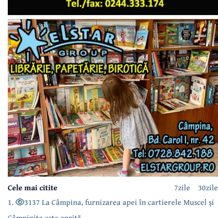
Cele mai citite
7zile
30zile
1.
3137 La Câmpina, furnizarea apei în cartierele Muscel și
Câmpinița este oprită