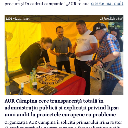
citeste mai mult
precum și în cadrul campaniei „AUR te aude”.
1201 vizualizari
28 Jun 2026 16:45
AUR Câmpina cere transparență totală în
administrația publică și explicații privind lipsa
unui audit la proiectele europene cu probleme
Organizația AUR Câmpina îi solicită primarului Irina Nistor
să explice motivele pentru care nu a fost realizat un audit