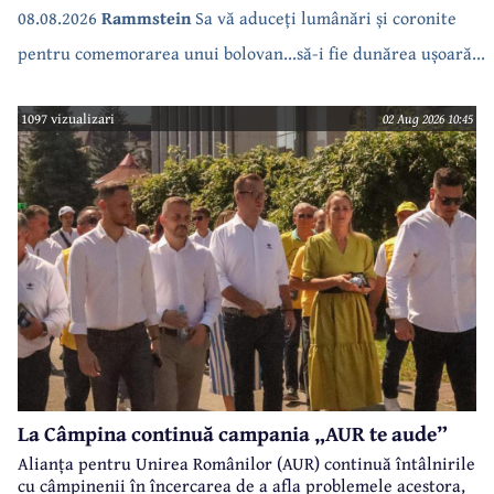
bea apa de la robinet.Asta as intreba o si pe Izabel Mitrea
08.08.2026
Rammstein
Sa vă aduceți lumânări și coronite
pentru comemorarea unui bolovan...să-i fie dunărea ușoară...
1097 vizualizari
02 Aug 2026 10:45
La Câmpina continuă campania „AUR te aude”
Alianța pentru Unirea Românilor (AUR) continuă întâlnirile
cu câmpinenii în încercarea de a afla problemele acestora,