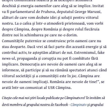
deschisă și energia oamenilor care aleg să se implice. Invitat
va fi parlamentarul de Prahova, deputatul George Marussi,
alături de care vom dezbate idei și soluții pentru viitorul
nostru. La o cafea și într-o atmosferă prietenoasă, vom vorbi
despre Câmpina, despre România și despre rolul fiecăruia
dintre noi în schimbarea pe care ne-o dorim.
Comunitățile puternice se construiesc prin oameni care nu
stau deoparte. Dacă vrei să faci parte din această energie și să
contribui activ, te așteptăm alături de noi. Extremismul, fake
news-ul, propaganda și corupția nu pot fi combătute fără
implicare. Democrația are nevoie de oameni care aleg să se
informeze, să participe și să nu rămână spectatori atunci când
viitorul societății și a comunității este în joc. Câmpina are
nevoie de oameni implicați. România are nevoie de tine!”, se
arată într-un comunicat al USR Câmpina.
Citește cele mai noi știri locale publicate pe Câmpinatv.ro! Te invităm să
devii membru al grupului nostru de Facebook -
Câmpinatv
și grupului