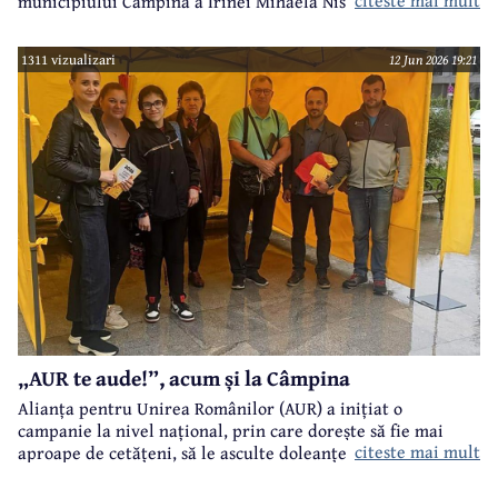
citeste mai mult
municipiului Câmpina a Irinei Mihaela Nistor, care l-a
învins pe primarul în funcție de atunci, Alin Ioan
Moldoveanu.
1311 vizualizari
12 Jun 2026 19:21
„AUR te aude!”, acum și la Câmpina
Alianța pentru Unirea Românilor (AUR) a inițiat o
campanie la nivel național, prin care dorește să fie mai
citeste mai mult
aproape de cetățeni, să le asculte doleanțele și problemele.
„AUR te aude!” este numele acestei campanii care a ajuns și
la Câmpina.