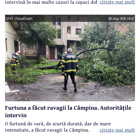
citeste mai mult
intervină în mai multe cazuri la copaci doborâți în urma
furtunii de sâmbătă de la prânz.
2591 vizualizari
08 Aug 2026 14:42
Furtuna a făcut ravagii la Câmpina. Autoritățile
intervin
O furtună de vară, de scurtă durată, dar de mare
intensitate, a făcut ravagii la Câmpina.
citeste mai mult