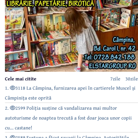
Cele mai citite
7zile
30zile
1.
3118 La Câmpina, furnizarea apei în cartierele Muscel și
Câmpinița este oprită
2.
2599 Poliția susține că vandalizarea mai multor
autoturisme de noaptea trecută a fost doar joaca unor copii
cu... castane!
3.
2589 Furtuna a făcut ravagii la Câmpina. Autoritățile