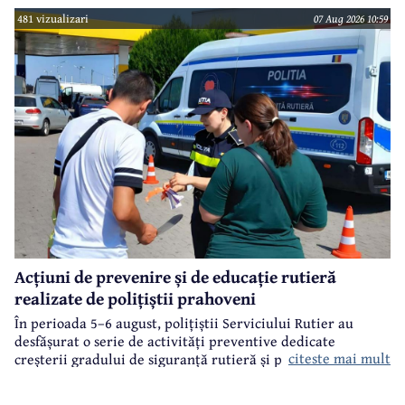
481 vizualizari
07 Aug 2026 10:59
Acțiuni de prevenire și de educație rutieră
realizate de polițiștii prahoveni
În perioada 5–6 august, polițiștii Serviciului Rutier au
desfășurat o serie de activități preventive dedicate
citeste mai mult
creșterii gradului de siguranță rutieră și promovării unui
comportament responsabil în trafic, în contextul sezonului
estival.