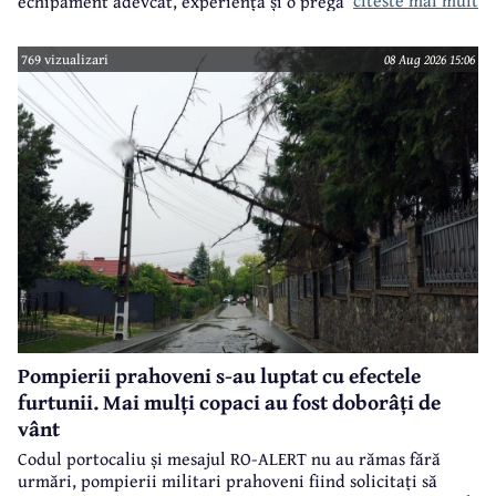
echipament adevcat, experiență și o pregătire specifică.
769 vizualizari
08 Aug 2026 15:06
Pompierii prahoveni s-au luptat cu efectele
furtunii. Mai mulți copaci au fost doborâți de
vânt
Codul portocaliu și mesajul RO-ALERT nu au rămas fără
urmări, pompierii militari prahoveni fiind solicitați să