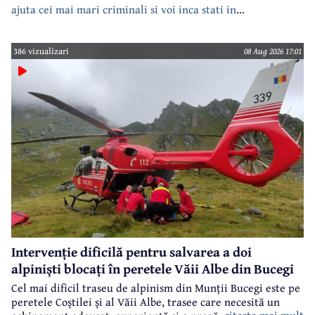
ajuta cei mai mari criminali si voi inca stati in
case???????????????
386 vizualizari
08 Aug 2026 17:01
Intervenție dificilă pentru salvarea a doi
alpiniști blocați în peretele Văii Albe din Bucegi
Cel mai dificil traseu de alpinism din Munții Bucegi este pe
peretele Coștilei și al Văii Albe, trasee care necesită un
citeste mai mult