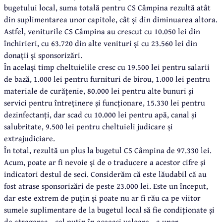
bugetului local, suma totală pentru CS Câmpina rezultă atât
din suplimentarea unor capitole, cât și din diminuarea altora.
Astfel, veniturile CS Câmpina au crescut cu 10.050 lei din
închirieri, cu 63.720 din alte venituri și cu 23.560 lei din
donații și sponsorizări.
În același timp cheltuielile cresc cu 19.500 lei pentru salarii
de bază, 1.000 lei pentru furnituri de birou, 1.000 lei pentru
materiale de curățenie, 80.000 lei pentru alte bunuri și
servici pentru întreținere și funcționare, 15.330 lei pentru
dezinfectanți, dar scad cu 10.000 lei pentru apă, canal și
salubritate, 9.500 lei pentru cheltuieli judicare și
extrajudiciare.
În total, rezultă un plus la bugetul CS Câmpina de 97.330 lei.
Acum, poate ar fi nevoie și de o traducere a acestor cifre și
indicatori destul de seci. Considerăm că este lăudabil că au
fost atrase sponsorizări de peste 23.000 lei. Este un început,
dar este extrem de puțin și poate nu ar fi rău ca pe viitor
sumele suplimentare de la bugetul local să fie condiționate și
de atragerea - cel puțin în aceeași valoare - a unor