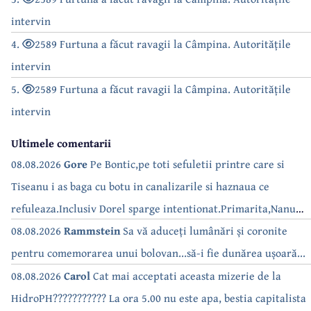
intervin
4.
2589 Furtuna a făcut ravagii la Câmpina. Autoritățile
intervin
5.
2589 Furtuna a făcut ravagii la Câmpina. Autoritățile
intervin
Ultimele comentarii
08.08.2026
Gore
Pe Bontic,pe toti sefuletii printre care si
Tiseanu i as baga cu botu in canalizarile si haznaua ce
refuleaza.Inclusiv Dorel sparge intentionat.Primarita,Nanu
bea apa de la robinet.Asta as intreba o si pe Izabel Mitrea
08.08.2026
Rammstein
Sa vă aduceți lumânări și coronite
pentru comemorarea unui bolovan...să-i fie dunărea ușoară...
08.08.2026
Carol
Cat mai acceptati aceasta mizerie de la
HidroPH??????????? La ora 5.00 nu este apa, bestia capitalista