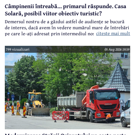
Câmpinenii întreabă... primarul răspunde. Casa
Solară, posibil viitor obiectiv turistic?
Demersul nostru de a găzdui astfel de audiențe se bucură
de interes, dacă avem în vedere numărul mare de întrebări
citeste mai mult
pe care le-ați adresat prin intermediul nostru primarului
municipiului Câmpina, Irina Nistor.
799 vizualizari
05 Aug 2026 19:59