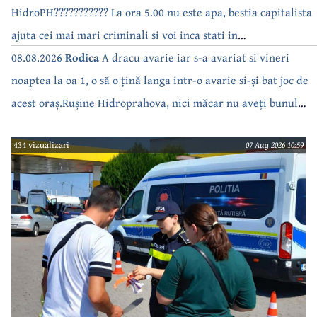
HidroPH??????????? La ora 5.00 nu este apa, bestia capitalista
ajuta cei mai mari criminali si voi inca stati in
case???????????????
08.08.2026
Rodica
A dracu avarie iar s-a avariat si vineri
noaptea la oa 1, o să o țină langa intr-o avarie si-și bat joc de
acest oraș.Rușine Hidroprahova, nici măcar nu aveți bunul
simț să anunțați.
434 vizualizari
07 Aug 2026 10:59