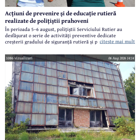
Acțiuni de prevenire și de educație rutieră
realizate de polițiștii prahoveni
În perioada 5–6 august, polițiștii Serviciului Rutier au
desfășurat o serie de activități preventive dedicate
citeste mai mult
creșterii gradului de siguranță rutieră și promovării unui
comportament responsabil în trafic, în contextul sezonului
estival.
1086 vizualizari
06 Aug 2026 14:14