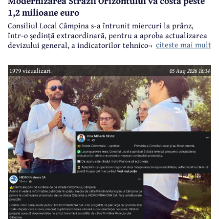
Modernizarea Străzii Orizontului va costa peste
1,2 milioane euro
Consiliul Local Câmpina s-a întrunit miercuri la prânz,
într-o ședință extraordinară, pentru a aproba actualizarea
citeste mai mult
devizului general, a indicatorilor tehnico-economici și a
sumei reprezentând finanțarea de la bugetul local pentru
realizarea modernizării Străzii Orizontului, obiectiv
1979 vizualizari
05 Aug 2026 18:14
finanțat prin Programul Național de Investiții ”Anghel
Saligny”.