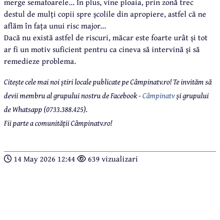
merge semafoarele... În plus, vine ploaia, prin zonă trec
destul de mulți copii spre școlile din apropiere, astfel că ne
aflăm în fața unui risc major...
Dacă nu există astfel de riscuri, măcar este foarte urât și tot
ar fi un motiv suficient pentru ca cineva să intervină și să
remedieze problema.
Citește cele mai noi știri locale publicate pe Câmpinatv.ro! Te invităm să
devii membru al grupului nostru de Facebook -
Câmpinatv
și grupului
de Whatsapp (0733.388.425).
Fii parte a comunității Câmpinatv.ro!
14 May 2026 12:44
639 vizualizari