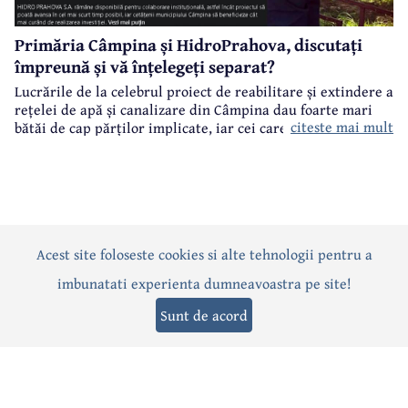
Primăria Câmpina și HidroPrahova, discutați
împreună și vă înțelegeți separat?
Lucrările de la celebrul proiect de reabilitare și extindere a
rețelei de apă și canalizare din Câmpina dau foarte mari
citeste mai mult
bătăi de cap părților implicate, iar cei care suferă sunt
câmpinenii. Exemplul cel mai elocvent - "dureroasa" stradă
Orizontului.
Acest site foloseste cookies si alte tehnologii pentru a
Actualitate
Politică
Social
Eveniment
Interviuri
imbunatati experienta dumneavoastra pe site!
Sănătate
Editorial
Sport
Anunțuri
Joburi
Turism
Sunt de acord
Termeni și condiții
-
Politica de confidențialitate
-
Politica cookies