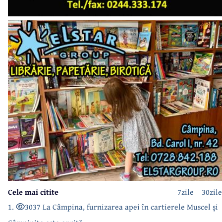
Cele mai citite
7zile
30zile
1.
3037 La Câmpina, furnizarea apei în cartierele Muscel și