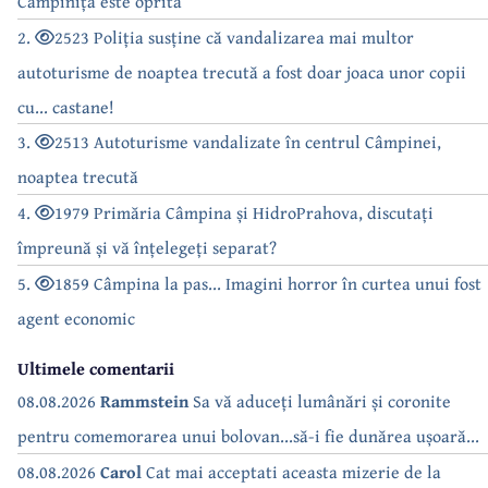
Câmpinița este oprită
2.
2523 Poliția susține că vandalizarea mai multor
autoturisme de noaptea trecută a fost doar joaca unor copii
cu... castane!
3.
2513 Autoturisme vandalizate în centrul Câmpinei,
noaptea trecută
4.
1979 Primăria Câmpina și HidroPrahova, discutați
împreună și vă înțelegeți separat?
5.
1859 Câmpina la pas... Imagini horror în curtea unui fost
agent economic
Ultimele comentarii
08.08.2026
Rammstein
Sa vă aduceți lumânări și coronite
pentru comemorarea unui bolovan...să-i fie dunărea ușoară...
08.08.2026
Carol
Cat mai acceptati aceasta mizerie de la