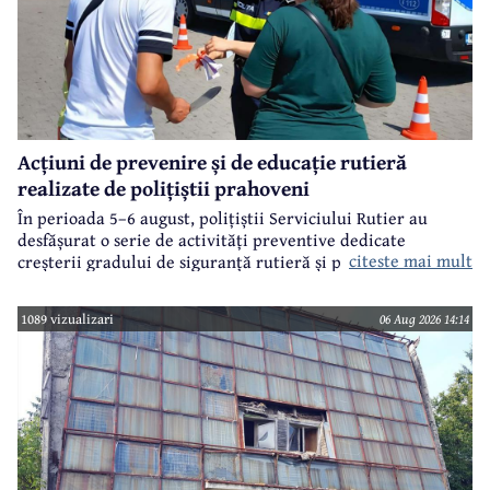
Acțiuni de prevenire și de educație rutieră
realizate de polițiștii prahoveni
În perioada 5–6 august, polițiștii Serviciului Rutier au
desfășurat o serie de activități preventive dedicate
citeste mai mult
creșterii gradului de siguranță rutieră și promovării unui
comportament responsabil în trafic, în contextul sezonului
estival.
1089 vizualizari
06 Aug 2026 14:14