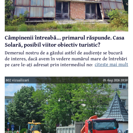
Câmpinenii întreabă... primarul răspunde. Casa
Solară, posibil viitor obiectiv turistic?
Demersul nostru de a găzdui astfel de audiențe se bucură
de interes, dacă avem în vedere numărul mare de întrebări
citeste mai mult
pe care le-ați adresat prin intermediul nostru primarului
municipiului Câmpina, Irina Nistor.
802 vizualizari
05 Aug 2026 19:59