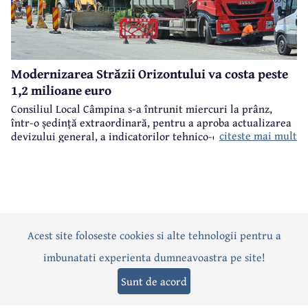
Modernizarea Străzii Orizontului va costa peste
1,2 milioane euro
Consiliul Local Câmpina s-a întrunit miercuri la prânz,
într-o ședință extraordinară, pentru a aproba actualizarea
citeste mai mult
devizului general, a indicatorilor tehnico-economici și a
sumei reprezentând finanțarea de la bugetul local pentru
realizarea modernizării Străzii Orizontului, obiectiv
finanțat prin Programul Național de Investiții ”Anghel
Saligny”.
Acest site foloseste cookies si alte tehnologii pentru a
Actualitate
Politică
Social
Eveniment
Interviuri
imbunatati experienta dumneavoastra pe site!
Sănătate
Editorial
Sport
Anunțuri
Joburi
Turism
Sunt de acord