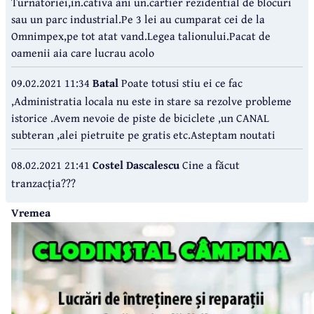
Turnatoriei,in.cativa ani un.cartier rezidential de blocuri
sau un parc industrial.Pe 3 lei au cumparat cei de la
Omnimpex,pe tot atat vand.Legea talionului.Pacat de
oamenii aia care lucrau acolo
09.02.2021 11:34
Batal
Poate totusi stiu ei ce fac
,Administratia locala nu este in stare sa rezolve probleme
istorice .Avem nevoie de piste de biciclete ,un CANAL
subteran ,alei pietruite pe gratis etc.Asteptam noutati
08.02.2021 21:41
Costel Dascalescu
Cine a făcut
tranzacția???
Vremea