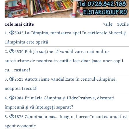
Cele mai citite
7zile
30zile
1.
3045 La Câmpina, furnizarea apei în cartierele Muscel și
Câmpinița este oprită
2.
2530 Poliția susține că vandalizarea mai multor
autoturisme de noaptea trecută a fost doar joaca unor copii
cu... castane!
3.
2523 Autoturisme vandalizate în centrul Câmpinei,
noaptea trecută
4.
1984 Primăria Câmpina și HidroPrahova, discutați
împreună și vă înțelegeți separat?
5.
1876 Câmpina la pas... Imagini horror în curtea unui fost
agent economic