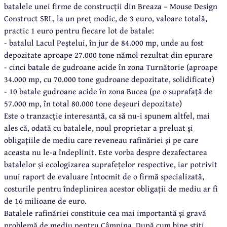
batalele unei firme de construcții din Breaza – Mouse Design
Construct SRL, la un preț modic, de 3 euro, valoare totală,
practic 1 euro pentru fiecare lot de batale:
- batalul Lacul Peştelui, în jur de 84.000 mp, unde au fost
depozitate aproape 27.000 tone nămol rezultat din epurare
- cinci batale de gudroane acide în zona Turnătorie (aproape
34.000 mp, cu 70.000 tone gudroane depozitate, solidificate)
- 10 batale gudroane acide în zona Bucea (pe o suprafaţă de
57.000 mp, în total 80.000 tone deşeuri depozitate)
Este o tranzacție interesantă, ca să nu-i spunem altfel, mai
ales că, odată cu batalele, noul proprietar a preluat și
obligațiile de mediu care reveneau rafinăriei și pe care
aceasta nu le-a îndeplinit. Este vorba despre dezafectarea
batalelor și ecologizarea suprafețelor respective, iar potrivit
unui raport de evaluare întocmit de o firmă specializată,
costurile pentru îndeplinirea acestor obligații de mediu ar fi
de 16 milioane de euro.
Batalele rafinăriei constituie cea mai importantă și gravă
problemă de mediu pentru Câmpina. După cum bine știți,