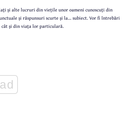
lați și alte lucruri din viețile unor oameni cunoscuți din
ctuale și răspunsuri scurte și la... subiect. Vor fi întrebări
 cât și din viața lor particulară.
ad