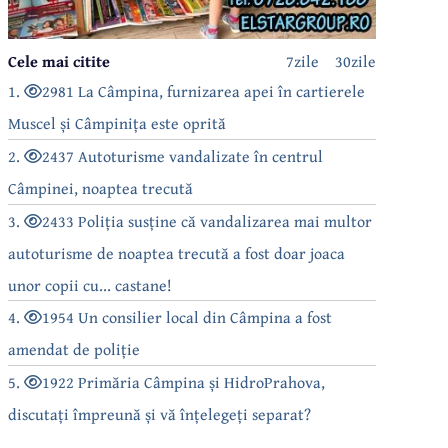
Cele mai citite
7zile
30zile
1.
2981 La Câmpina, furnizarea apei în cartierele
Muscel și Câmpinița este oprită
2.
2437 Autoturisme vandalizate în centrul
Câmpinei, noaptea trecută
3.
2433 Poliția susține că vandalizarea mai multor
autoturisme de noaptea trecută a fost doar joaca
unor copii cu... castane!
4.
1954 Un consilier local din Câmpina a fost
amendat de poliție
5.
1922 Primăria Câmpina și HidroPrahova,
discutați împreună și vă înțelegeți separat?