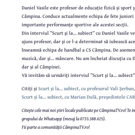
Daniel Vasile este profesor de educație fizică și sport
Câmpina. Conduce actualmente echipa de fete juniori II
importante performanțe sportive ale acestei secții.
Din interviul ”Scurt și la... subiect” cu Daniel Vasile ve
ajuns profesor, dar și ce l-a determinat să iubească ac
înseamnă echipa de handbal a CS Câmpina. De asemenea, 
muzică, dar și... mâncare. Nu am încheiat discuția cu D
dar și al Câmpinei.
Vă invităm să urmăriți interviul ”Scurt și la... subiect”
Citiți și
Scurt și la... subiect, cu profesorul Vali Șerb
Scurt și la... subiect, cu Marian Dulă, președintele C
Citește cele mai noi știri locale publicate pe CâmpinaTV.ro! Te
grupului de Whatsapp (mesaj la 0733.388.425).
Fii parte a comunității CâmpinaTV.ro!