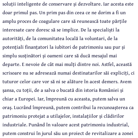
soluții inteligente de conservare și dezvoltare. Iar acesta este
doar primul pas. Un prim pas din ceea ce ne dorim a fi un
amplu proces de coagulare care să reunească toate părțile
interesate care doresc să se implice. De la specialiști la
autorități, de la comunitatea locală la voluntari, de la
potențiali finanțatori la iubitori de patrimoniu sau pur și
simplu susținători și oameni care să ducă mesajul mai
departe. E nevoie de cât mai mulți dintre noi. Astfel, această
scrisoare nu se adresează numai destinatarilor săi expliciți, ci
tuturor celor care vor să ni se alăture în acest demers. Avem
șansa, cu toții, de a salva o bucată din istoria României și
chiar a Europei. Iar, împreună cu aceasta, putem salva un
oraș. Lucrând împreună, putem contribui la recunoașterea ca
patrimoniu protejat a utilajelor, instalațiilor și clădirilor
industriale. Punând în valoare acest patrimoniu industrial,
putem construi în jurul său un proiect de revitalizare a zonei