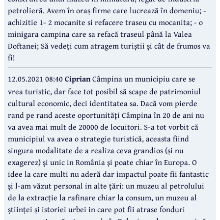
petrolieră. Avem în oraș firme care lucrează în domeniu; -
achizitie 1- 2 mocanite si refacere traseu cu mocanita; - o
minigara campina care sa refacă traseul până la Valea
Doftanei; Să vedeți cum atragem turiștii și cât de frumos va
fi!
12.05.2021 08:40
Ciprian
Câmpina un municipiu care se
vrea turistic, dar face tot posibil să scape de patrimoniul
cultural economic, deci identitatea sa. Dacă vom pierde
rand pe rand aceste oportunități Câmpina în 20 de ani nu
va avea mai mult de 20000 de locuitori. S-a tot vorbit că
municipiul va avea o strategie turistică, aceasta fiind
singura modalitate de a realiza ceva grandios (și nu
exagerez) și unic in România și poate chiar în Europa. O
idee la care multi nu aderă dar impactul poate fii fantastic
și l-am văzut personal in alte țări: un muzeu al petrolului
de la extracție la rafinare chiar la consum, un muzeu al
științei și istoriei urbei in care pot fii atrase fonduri