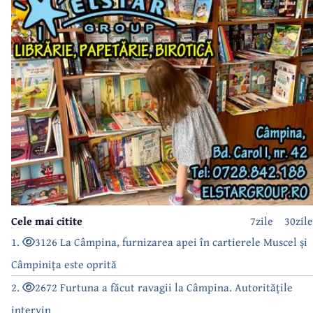
Cele mai citite
7zile
30zile
1.
3126 La Câmpina, furnizarea apei în cartierele Muscel și
Câmpinița este oprită
2.
2672 Furtuna a făcut ravagii la Câmpina. Autoritățile
intervin