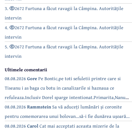
3.
2672 Furtuna a făcut ravagii la Câmpina. Autoritățile
intervin
4.
2672 Furtuna a făcut ravagii la Câmpina. Autoritățile
intervin
5.
2672 Furtuna a făcut ravagii la Câmpina. Autoritățile
intervin
Ultimele comentarii
08.08.2026
Gore
Pe Bontic,pe toti sefuletii printre care si
Tiseanu i as baga cu botu in canalizarile si haznaua ce
refuleaza.Inclusiv Dorel sparge intentionat.Primarita,Nanu
bea apa de la robinet.Asta as intreba o si pe Izabel Mitrea
08.08.2026
Rammstein
Sa vă aduceți lumânări și coronite
pentru comemorarea unui bolovan...să-i fie dunărea ușoară...
08.08.2026
Carol
Cat mai acceptati aceasta mizerie de la