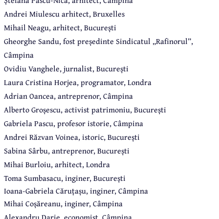
Ștefana Pascu-Nica, arhitect, Câmpina
Andrei Miulescu arhitect, Bruxelles
Mihail Neagu, arhitect, București
Gheorghe Sandu, fost președinte Sindicatul „Rafinorul”,
Câmpina
Ovidiu Vanghele, jurnalist, București
Laura Cristina Horjea, programator, Londra
Adrian Oancea, antreprenor, Câmpina
Alberto Groșescu, activist patrimoniu, București
Gabriela Pascu, profesor istorie, Câmpina
Andrei Răzvan Voinea, istoric, București
Sabina Sârbu, antreprenor, București
Mihai Burloiu, arhitect, Londra
Toma Sumbasacu, inginer, București
Ioana-Gabriela Căruțașu, inginer, Câmpina
Mihai Coșăreanu, inginer, Câmpina
Alexandru Darie, economist, Câmpina