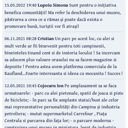
15.05.2022 19:40
Lupoiu Simona
Sunt pentru o inițiativa
benefica comunității! Ma refer la deschiderea unui muzeu,
păstrarea a ceea ce a rămas și poate dacă exista o
promovare bună, turiștii vor fi atrași!
06.11.2021 08:28
Cristian
Un parc pe acest loc, cu alei si
mult verde ar fii binevenit pentru toti campinenii,
bineinteles tinand cont si de instoria locului ! Sa incercam
sa aducem plus valoare orasului nu sa facem magazine si
depozite ! Pentru astea avem platforma comerciala de la
Kaufland...Foarte interesanta si ideea cu mocanita ! Succes !
12.05.2021 10:45
Cojocaru Ion
Pe amplasament sa se faca
urmatoarele: - parc cu alei pietonale, spatii de joaca si piste
de biciclete; - în parc sa fie amplaste statui/bust ale celor
mai reprezentative personalități din Campina și industria
petroliera; - mutat supermarketul Carrefour , Piața
Centrala si parcarea din fața lor; - o parcare moderna -
construirea unui muzeu in miniatura, legat de industria