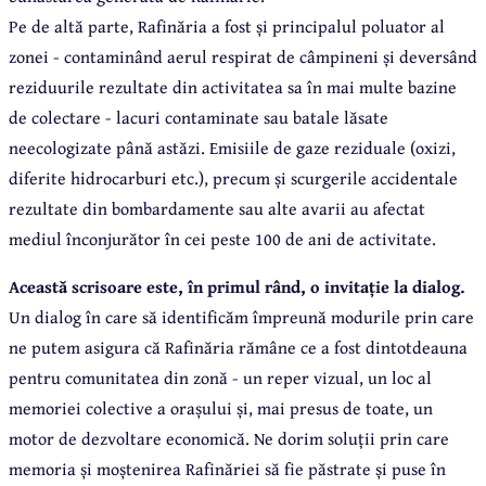
Pe de altă parte, Rafinăria a fost și principalul poluator al
zonei - contaminând aerul respirat de câmpineni și deversând
reziduurile rezultate din activitatea sa în mai multe bazine
de colectare - lacuri contaminate sau batale lăsate
neecologizate până astăzi. Emisiile de gaze reziduale (oxizi,
diferite hidrocarburi etc.), precum și scurgerile accidentale
rezultate din bombardamente sau alte avarii au afectat
mediul înconjurător în cei peste 100 de ani de activitate.
Această scrisoare este, în primul rând, o invitație la dialog.
Un dialog în care să identificăm împreună modurile prin care
ne putem asigura că Rafinăria rămâne ce a fost dintotdeauna
pentru comunitatea din zonă - un reper vizual, un loc al
memoriei colective a orașului și, mai presus de toate, un
motor de dezvoltare economică. Ne dorim soluții prin care
memoria și moștenirea Rafinăriei să fie păstrate și puse în