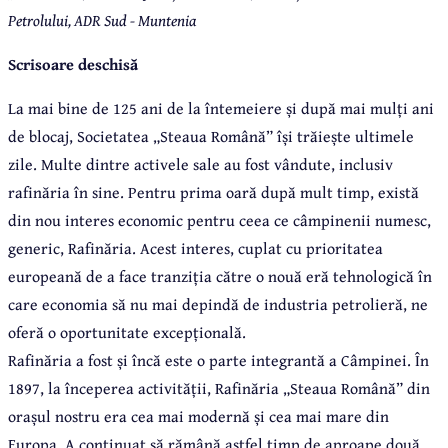
Petrolului, ADR Sud - Muntenia
Scrisoare deschisă
La mai bine de 125 ani de la întemeiere și după mai mulți ani
de blocaj, Societatea „Steaua Română” își trăiește ultimele
zile. Multe dintre activele sale au fost vândute, inclusiv
rafinăria în sine. Pentru prima oară după mult timp, există
din nou interes economic pentru ceea ce câmpinenii numesc,
generic, Rafinăria. Acest interes, cuplat cu prioritatea
europeană de a face tranziția către o nouă eră tehnologică în
care economia să nu mai depindă de industria petrolieră, ne
oferă o oportunitate excepțională.
Rafinăria a fost și încă este o parte integrantă a Câmpinei. În
1897, la începerea activității, Rafinăria „Steaua Română” din
orașul nostru era cea mai modernă și cea mai mare din
Europa. A continuat să rămână astfel timp de aproape două