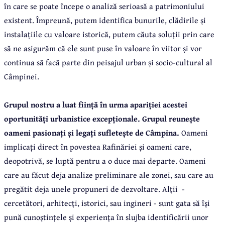
în care se poate începe o analiză serioasă a patrimoniului
existent. Împreună, putem identifica bunurile, clădirile și
instalațiile cu valoare istorică, putem căuta soluții prin care
să ne asigurăm că ele sunt puse în valoare în viitor și vor
continua să facă parte din peisajul urban și socio-cultural al
Câmpinei.
Grupul nostru a luat ființă în urma apariției acestei
oportunități urbanistice excepționale. Grupul reunește
oameni pasionați și legați sufletește de Câmpina.
Oameni
implicați direct în povestea Rafinăriei și oameni care,
deopotrivă, se luptă pentru a o duce mai departe. Oameni
care au făcut deja analize preliminare ale zonei, sau care au
pregătit deja unele propuneri de dezvoltare. Alții
-
cercetători, arhitecți, istorici, sau ingineri - sunt gata să își
pună cunoștințele și experiența în slujba identificării unor