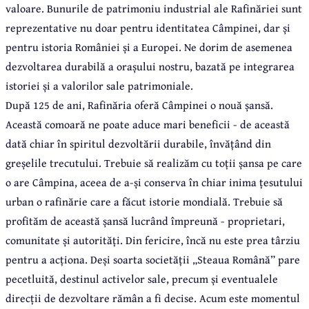
valoare. Bunurile de patrimoniu industrial ale Rafinăriei sunt
reprezentative nu doar pentru identitatea Câmpinei, dar și
pentru istoria României și a Europei. Ne dorim de asemenea
dezvoltarea durabilă a orașului nostru, bazată pe integrarea
istoriei și a valorilor sale patrimoniale.
După 125 de ani, Rafinăria oferă Câmpinei o nouă șansă.
Această comoară ne poate aduce mari beneficii - de această
dată chiar în spiritul dezvoltării durabile, învățând din
greșelile trecutului. Trebuie să realizăm cu toții șansa pe care
o are Câmpina, aceea de a-și conserva în chiar inima țesutului
urban o rafinărie care a făcut istorie mondială. Trebuie să
profităm de această șansă lucrând împreună - proprietari,
comunitate și autorități. Din fericire, încă nu este prea târziu
pentru a acționa. Deși soarta societății „Steaua Română” pare
pecetluită, destinul activelor sale, precum și eventualele
direcții de dezvoltare rămân a fi decise. Acum este momentul