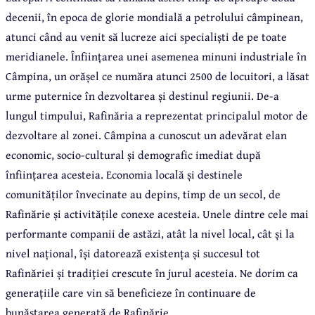
decenii, în epoca de glorie mondială a petrolului câmpinean,
atunci când au venit să lucreze aici specialiști de pe toate
meridianele. Înființarea unei asemenea minuni industriale în
Câmpina, un orășel ce număra atunci 2500 de locuitori, a lăsat
urme puternice în dezvoltarea și destinul regiunii. De-a
lungul timpului, Rafinăria a reprezentat principalul motor de
dezvoltare al zonei. Câmpina a cunoscut un adevărat elan
economic, socio-cultural și demografic imediat după
înființarea acesteia. Economia locală și destinele
comunităților învecinate au depins, timp de un secol, de
Rafinărie și activitățile conexe acesteia. Unele dintre cele mai
performante companii de astăzi, atât la nivel local, cât și la
nivel național, își datorează existența și succesul tot
Rafinăriei și tradiției crescute în jurul acesteia. Ne dorim ca
generațiile care vin să beneficieze în continuare de
bunăstarea generată de Rafinărie.