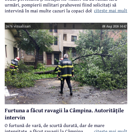
urmări, pompierii militari prahoveni fiind solicitați să
citeste mai mult
intervină în mai multe cazuri la copaci doborâți în urma
furtunii de sâmbătă de la prânz.
2676 vizualizari
08 Aug 2026 14:42
Furtuna a făcut ravagii la Câmpina. Autoritățile
intervin
O furtună de vară, de scurtă durată, dar de mare
intensitate, a făcut ravagii la Câmpina.
citeste mai mult