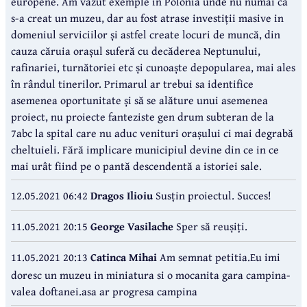
europene. Am văzut exemple în Polonia unde nu numai că
s-a creat un muzeu, dar au fost atrase investiții masive in
domeniul serviciilor și astfel create locuri de muncă, din
cauza căruia orașul suferă cu decăderea Neptunului,
rafinariei, turnătoriei etc și cunoaște depopularea, mai ales
în rândul tinerilor. Primarul ar trebui sa identifice
asemenea oportunitate și să se alăture unui asemenea
proiect, nu proiecte fanteziste gen drum subteran de la
7abc la spital care nu aduc venituri orașului ci mai degrabă
cheltuieli. Fără implicare municipiul devine din ce in ce
mai urât fiind pe o pantă descendentă a istoriei sale.
12.05.2021 06:42
Dragos Ilioiu
Susțin proiectul. Succes!
11.05.2021 20:15
George Vasilache
Sper să reușiți.
11.05.2021 20:13
Catinca Mihai
Am semnat petitia.Eu imi
doresc un muzeu in miniatura si o mocanita gara campina-
valea doftanei.asa ar progresa campina