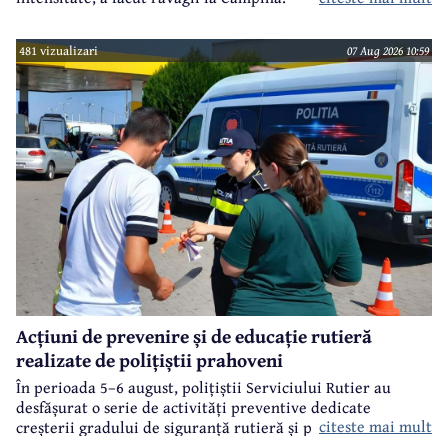
481 vizualizari
07 Aug 2026 10:59
Acțiuni de prevenire și de educație rutieră
realizate de polițiștii prahoveni
În perioada 5–6 august, polițiștii Serviciului Rutier au
desfășurat o serie de activități preventive dedicate
citeste mai mult
creșterii gradului de siguranță rutieră și promovării unui
comportament responsabil în trafic, în contextul sezonului