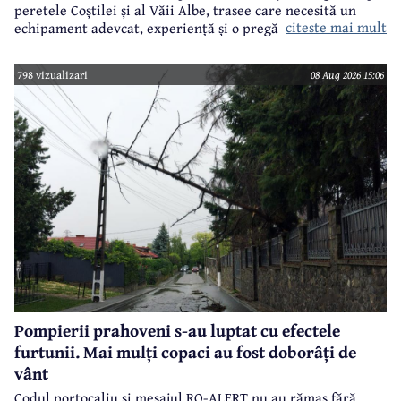
peretele Coștilei și al Văii Albe, trasee care necesită un
citeste mai mult
echipament adevcat, experiență și o pregătire specifică.
798 vizualizari
08 Aug 2026 15:06
Pompierii prahoveni s-au luptat cu efectele
furtunii. Mai mulți copaci au fost doborâți de
vânt
Codul portocaliu și mesajul RO-ALERT nu au rămas fără