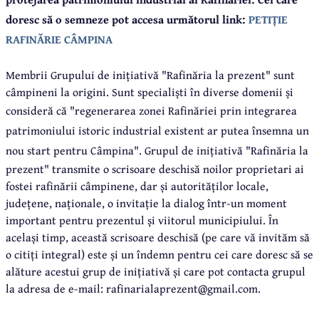
doresc să o semneze pot accesa următorul link:
PETIȚIE
RAFINĂRIE CÂMPINA
Membrii Grupului de inițiativă "Rafinăria la prezent" sunt
câmpineni la origini. Sunt specialiști în diverse domenii și
consideră că "r
egenerarea zonei Rafinăriei prin integrarea
patrimoniului istoric industrial existent ar putea însemna un
nou start pentru Câmpina". Grupul
de inițiativă "Rafinăria la
prezent" transmite o scrisoare deschisă noilor proprietari ai
fostei rafinării câmpinene, dar și autorităților locale,
județene, naționale, o invitație la dialog într-un moment
important pentru prezentul și viitorul municipiului. În
același timp, această scrisoare deschisă (pe care vă invităm să
o citiți integral) este și un îndemn pentru cei care doresc să se
alăture acestui grup de inițiativă și care pot contacta grupul
la adresa de e-mail: rafinarialaprezent@gmail.com.