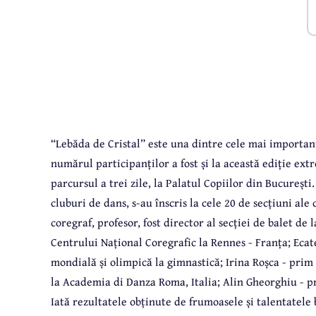
“Lebăda de Cristal” este una dintre cele mai importan
numărul participanților a fost și la această ediție e
parcursul a trei zile, la Palatul Copiilor din București. 
cluburi de dans, s-au înscris la cele 20 de secțiuni ale 
coregraf, profesor, fost director al secției de balet de 
Centrului Național Coregrafic la Rennes - Franța; Eca
mondială și olimpică la gimnastică; Irina Roșca - prim
la Academia di Danza Roma, Italia; Alin Gheorghiu - p
Iată rezultatele obținute de frumoasele și talentatel