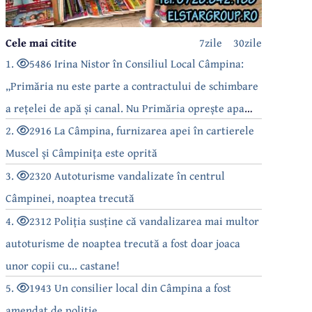
Cele mai citite
7zile
30zile
1.
5486 Irina Nistor în Consiliul Local Câmpina:
„Primăria nu este parte a contractului de schimbare
a rețelei de apă și canal. Nu Primăria oprește apa
câmpinenilor!”
2.
2916 La Câmpina, furnizarea apei în cartierele
Muscel și Câmpinița este oprită
3.
2320 Autoturisme vandalizate în centrul
Câmpinei, noaptea trecută
4.
2312 Poliția susține că vandalizarea mai multor
autoturisme de noaptea trecută a fost doar joaca
unor copii cu... castane!
5.
1943 Un consilier local din Câmpina a fost
amendat de poliție