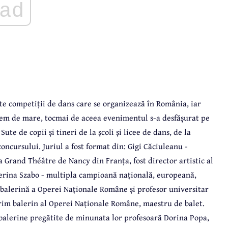
ad
te competiții de dans care se organizează în România, iar
xtrem de mare, tocmai de aceea evenimentul s-a desfășurat pe
Sute de copii și tineri de la școli și licee de dans, de la
concursului. Juriul a fost format din: Gigi Căciuleanu -
la
Grand Théâtre de Nancy din Franța, fost director artistic al
terina Szabo - multipla campioană națională, europeană,
 balerină a Operei Naționale Române și profesor universitar
rim balerin al Operei Naționale Române, maestru de balet.
e balerine pregătite de minunata lor profesoară Dorina Popa,