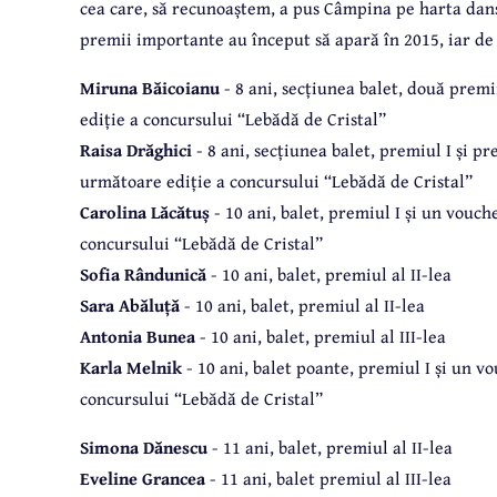
cea care, să recunoaștem, a pus Câmpina pe harta dansu
premii importante au început să apară în 2015, iar d
Miruna Băicoianu
- 8 ani, secțiunea balet, două prem
ediție a concursului
“
Lebădă de Cristal”
Raisa Drăghici
- 8 ani, secțiunea balet, premiul I și p
următoare ediție a concursului
“
Lebădă de Cristal”
Carolina Lăcătuș
- 10 ani, balet, premiul I și un vouc
concursului
“
Lebădă de Cristal”
Sofia Rândunică
- 10 ani, balet, premiul al II-lea
Sara Abăluță
- 10 ani, balet, premiul al II-lea
Antonia Bunea
- 10 ani, balet, premiul al III-lea
Karla Melnik
- 10 ani, balet poante, premiul I și un 
concursului
“
Lebădă de Cristal”
Simona Dănescu
- 11 ani, balet, premiul al II-lea
Eveline Grancea
- 11 ani, balet premiul al III-lea