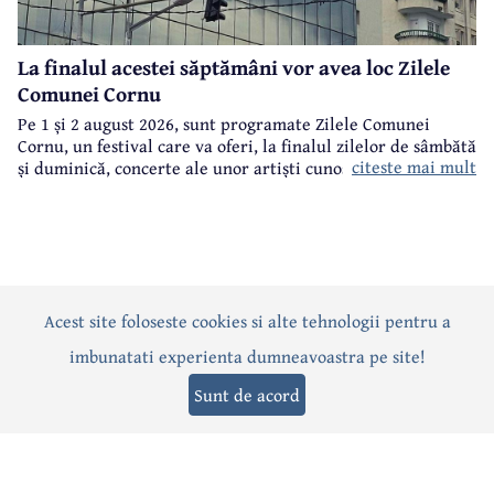
La finalul acestei săptămâni vor avea loc Zilele
Comunei Cornu
Pe 1 și 2 august 2026, sunt programate Zilele Comunei
Cornu, un festival care va oferi, la finalul zilelor de sâmbătă
citeste mai mult
și duminică, concerte ale unor artiști cunoscuți.
Acest site foloseste cookies si alte tehnologii pentru a
Actualitate
Politică
Social
Eveniment
Interviuri
imbunatati experienta dumneavoastra pe site!
Sănătate
Editorial
Sport
Anunțuri
Joburi
Turism
Sunt de acord
Termeni și condiții
-
Politica de confidențialitate
-
Politica cookies