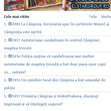
Cele mai citite
7zile
30zile
1.
2985 La Câmpina, furnizarea apei în cartierele Muscel și
Câmpinița este oprită
2.
2457 Autoturisme vandalizate în centrul Câmpinei,
noaptea trecută
3.
2456 Poliția susține că vandalizarea mai multor
autoturisme de noaptea trecută a fost doar joaca unor copii
cu... castane!
4.
1955 Un consilier local din Câmpina a fost amendat de
poliție
5.
1937 Primăria Câmpina și HidroPrahova, discutați
împreună și vă înțelegeți separat?