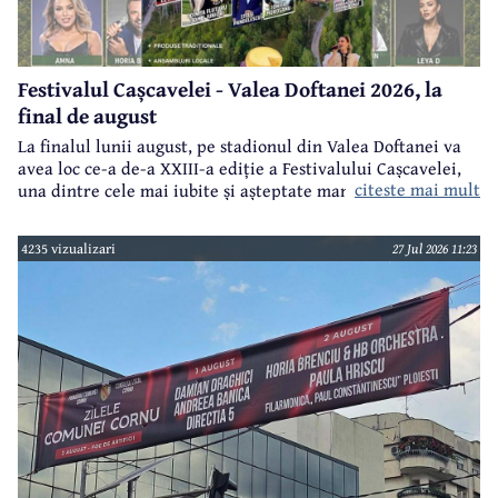
Festivalul Cașcavelei - Valea Doftanei 2026, la
final de august
La finalul lunii august, pe stadionul din Valea Doftanei va
avea loc ce-a de-a XXIII-a ediție a Festivalului Cașcavelei,
citeste mai mult
una dintre cele mai iubite și așteptate manifestări de acest
gen din județul Prahova.
4235 vizualizari
27 Jul 2026 11:23