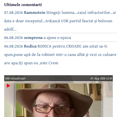
Ultimele comentarii
07.08.2026
Rammstein
Stingeți lumina...raiul infractorilor...si
ăsta e doar inceputul...trăiască USR partid fascist și bolovan
adolf...
06.08.2026
semprona
a ajuns o epava
06.08.2026
Rodica
RODICA pentru CRISADI: am uitat sa-ti
spun,pune apă de la robinet intr-o cana albă și vezi ce culoare
are apa.Iți spun eu ,este Crem
300 vizualizari
07 Aug 2026 12:45