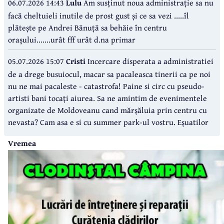
06.07.2026 14:43
Lulu
Am susținut noua administrație sa nu
facă cheltuieli inutile de prost gust și ce sa vezi .....îl
plătește pe Andrei Bănuță sa behăie în centru
orașului.......urât fff urât d.na primar
05.07.2026 15:07
Cristi
Incercare disperata a administratiei
de a drege busuiocul, macar sa pacaleasca tinerii ca pe noi
nu ne mai pacaleste - catastrofa! Paine si circ cu pseudo-
artisti bani tocați aiurea. Sa ne amintim de evenimentele
organizate de Moldoveanu cand mărșăluia prin centru cu
nevasta? Cam asa e si cu summer park-ul vostru. Eșuatilor
Vremea