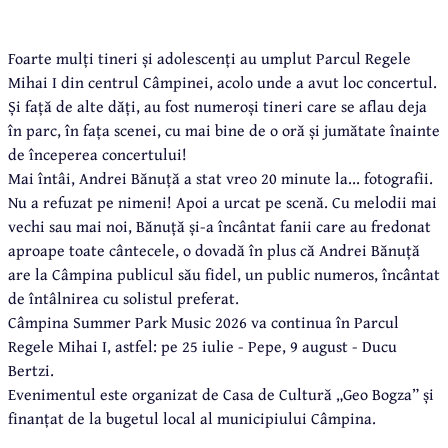
Foarte mulți tineri și adolescenți au umplut Parcul Regele
Mihai I din centrul Câmpinei, acolo unde a avut loc concertul.
Și față de alte dăți, au fost numeroși tineri care se aflau deja
în parc, în fața scenei, cu mai bine de o oră și jumătate înainte
de începerea concertului!
Mai întâi, Andrei Bănuță a stat vreo 20 minute la... fotografii.
Nu a refuzat pe nimeni! Apoi a urcat pe scenă. Cu melodii mai
vechi sau mai noi, Bănuță și-a încântat fanii care au fredonat
aproape toate cântecele, o dovadă în plus că Andrei Bănuță
are la Câmpina publicul său fidel, un public numeros, încântat
de întâlnirea cu solistul preferat.
Câmpina Summer Park Music 2026 va continua în Parcul
Regele Mihai I, astfel: pe 25 iulie - Pepe, 9 august - Ducu
Bertzi.
Evenimentul este organizat de Casa de Cultură „Geo Bogza” și
finanțat de la bugetul local al municipiului Câmpina.