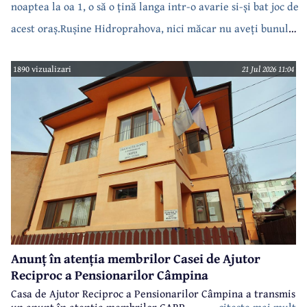
noaptea la oa 1, o să o țină langa intr-o avarie si-și bat joc de
acest oraș.Rușine Hidroprahova, nici măcar nu aveți bunul
simț să anunțați.
1890 vizualizari
21 Jul 2026 11:04
Anunț în atenția membrilor Casei de Ajutor
Reciproc a Pensionarilor Câmpina
Casa de Ajutor Reciproc a Pensionarilor Câmpina a transmis
un anunț în atenția membrilor CARP.
citeste mai mult