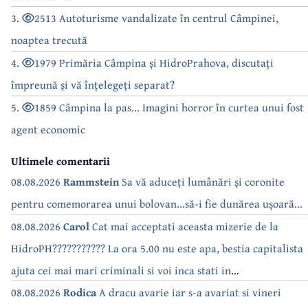
3.
2513 Autoturisme vandalizate în centrul Câmpinei,
noaptea trecută
4.
1979 Primăria Câmpina și HidroPrahova, discutați
împreună și vă înțelegeți separat?
5.
1859 Câmpina la pas... Imagini horror în curtea unui fost
agent economic
Ultimele comentarii
08.08.2026
Rammstein
Sa vă aduceți lumânări și coronite
pentru comemorarea unui bolovan...să-i fie dunărea ușoară...
08.08.2026
Carol
Cat mai acceptati aceasta mizerie de la
HidroPH??????????? La ora 5.00 nu este apa, bestia capitalista
ajuta cei mai mari criminali si voi inca stati in
case???????????????
08.08.2026
Rodica
A dracu avarie iar s-a avariat si vineri