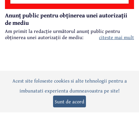
Anunț public pentru obținerea unei autorizații
de mediu
Am primit la redacție următorul anunț public pentru
obținerea unei autorizații de mediu:
citeste mai mult
Acest site foloseste cookies si alte tehnologii pentru a
Actualitate
Politică
Social
Eveniment
Interviuri
imbunatati experienta dumneavoastra pe site!
Sănătate
Editorial
Sport
Anunțuri
Joburi
Turism
Sunt de acord
Termeni și condiții
-
Politica de confidențialitate
-
Politica cookies
© 2026 Câmpina TV