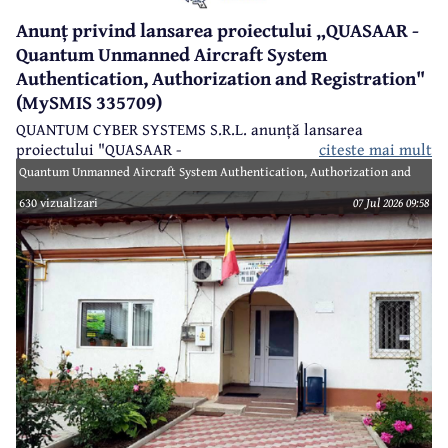
Anunț privind lansarea proiectului „QUASAAR -
Quantum Unmanned Aircraft System
Authentication, Authorization and Registration"
(MySMIS 335709)
QUANTUM CYBER SYSTEMS S.R.L. anunță lansarea
proiectului "QUASAAR -
citeste mai mult
Quantum Unmanned Aircraft System Authentication, Authorization and
Registration" (MySMIS 335709), finanțat prin Programul Creștere
630 vizualizari
07 Jul 2026 09:58
Inteligentă, Digitalizare și Instrumente Financiare 2021-2027 (PoCIDIF) din
Fondul European de Dezvoltare Regională (FEDR).