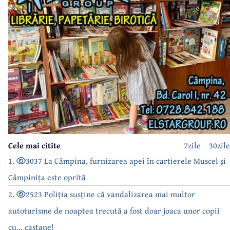
Cele mai citite
7zile
30zile
1.
3037 La Câmpina, furnizarea apei în cartierele Muscel și
Câmpinița este oprită
2.
2523 Poliția susține că vandalizarea mai multor
autoturisme de noaptea trecută a fost doar joaca unor copii
cu... castane!