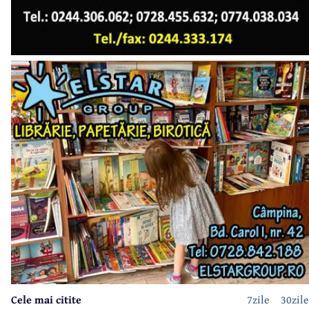
Cele mai citite
7zile
30zile