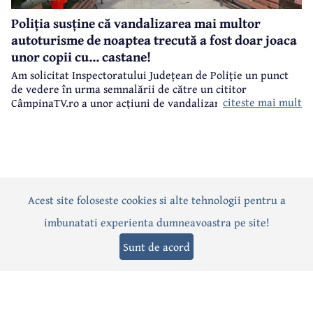
Poliția susține că vandalizarea mai multor
autoturisme de noaptea trecută a fost doar joaca
unor copii cu... castane!
Am solicitat Inspectoratului Județean de Poliție un punct
de vedere în urma semnalării de către un cititor
citeste mai mult
CâmpinaTV.ro a unor acțiuni de vandalizare a unor
autoturisme, noaptea trecută, în centrul municipiului
Câmpina.
Acest site foloseste cookies si alte tehnologii pentru a
Actualitate
Politică
Social
Eveniment
Interviuri
imbunatati experienta dumneavoastra pe site!
Sănătate
Editorial
Sport
Anunțuri
Joburi
Turism
Sunt de acord
Termeni și condiții
-
Politica de confidențialitate
-
Politica cookies