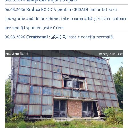
06.08.2026
Rodica
RODICA pentru CRISADI: am uitat sa-ti
spun,pune apă de la robinet intr-o cana albă și vezi ce culoare
are apa.Iți spun eu ,este Crem
06.08.2026
Cetateanul
🤔🤔🤣😂 asta e reacția normală.
662 vizualizari
06 Aug 2026 14:14