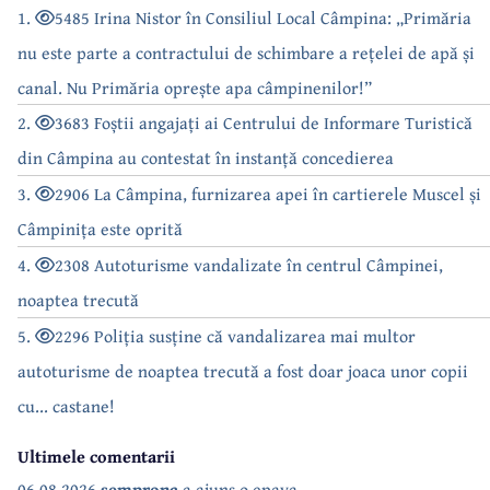
1.
5485 Irina Nistor în Consiliul Local Câmpina: „Primăria
nu este parte a contractului de schimbare a rețelei de apă și
canal. Nu Primăria oprește apa câmpinenilor!”
2.
3683 Foștii angajați ai Centrului de Informare Turistică
din Câmpina au contestat în instanță concedierea
3.
2906 La Câmpina, furnizarea apei în cartierele Muscel și
Câmpinița este oprită
4.
2308 Autoturisme vandalizate în centrul Câmpinei,
noaptea trecută
5.
2296 Poliția susține că vandalizarea mai multor
autoturisme de noaptea trecută a fost doar joaca unor copii
cu... castane!
Ultimele comentarii
06.08.2026
semprona
a ajuns o epava