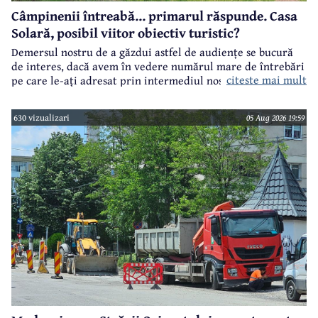
Câmpinenii întreabă... primarul răspunde. Casa
Solară, posibil viitor obiectiv turistic?
Demersul nostru de a găzdui astfel de audiențe se bucură
de interes, dacă avem în vedere numărul mare de întrebări
citeste mai mult
pe care le-ați adresat prin intermediul nostru primarului
municipiului Câmpina, Irina Nistor.
630 vizualizari
05 Aug 2026 19:59