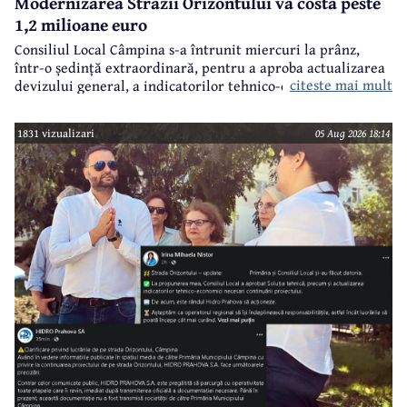
Modernizarea Străzii Orizontului va costa peste
1,2 milioane euro
Consiliul Local Câmpina s-a întrunit miercuri la prânz,
într-o ședință extraordinară, pentru a aproba actualizarea
citeste mai mult
devizului general, a indicatorilor tehnico-economici și a
sumei reprezentând finanțarea de la bugetul local pentru
realizarea modernizării Străzii Orizontului, obiectiv
1831 vizualizari
05 Aug 2026 18:14
finanțat prin Programul Național de Investiții ”Anghel
Saligny”.