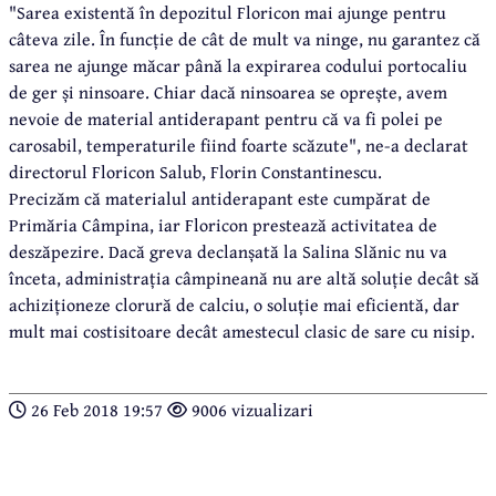
"Sarea existentă în depozitul Floricon mai ajunge pentru
câteva zile. În funcție de cât de mult va ninge, nu garantez că
sarea ne ajunge măcar până la expirarea codului portocaliu
de ger și ninsoare. Chiar dacă ninsoarea se oprește, avem
nevoie de material antiderapant pentru că va fi polei pe
carosabil, temperaturile fiind foarte scăzute", ne-a declarat
directorul Floricon Salub, Florin Constantinescu.
Precizăm că materialul antiderapant este cumpărat de
Primăria Câmpina, iar Floricon prestează activitatea de
deszăpezire. Dacă greva declanșată la Salina Slănic nu va
înceta, administrația câmpineană nu are altă soluție decât să
achiziționeze clorură de calciu, o soluție mai eficientă, dar
mult mai costisitoare decât amestecul clasic de sare cu nisip.
26 Feb 2018 19:57
9006 vizualizari