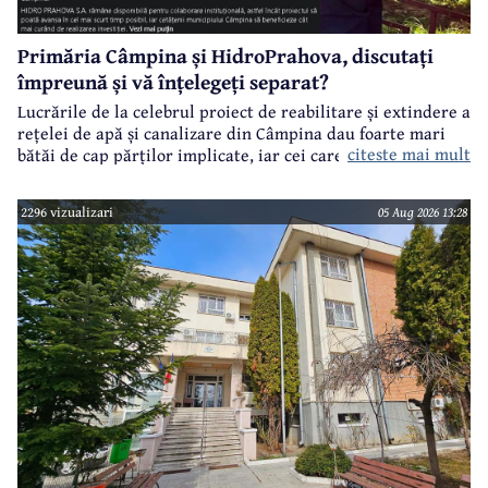
Primăria Câmpina și HidroPrahova, discutați
împreună și vă înțelegeți separat?
Lucrările de la celebrul proiect de reabilitare și extindere a
rețelei de apă și canalizare din Câmpina dau foarte mari
citeste mai mult
bătăi de cap părților implicate, iar cei care suferă sunt
câmpinenii. Exemplul cel mai elocvent - "dureroasa" stradă
Orizontului.
2296 vizualizari
05 Aug 2026 13:28