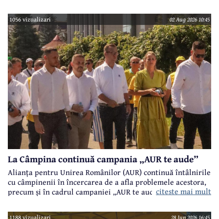
1056 vizualizari
02 Aug 2026 10:45
La Câmpina continuă campania „AUR te aude”
Alianța pentru Unirea Românilor (AUR) continuă întâlnirile
cu câmpinenii în încercarea de a afla problemele acestora,
citeste mai mult
precum și în cadrul campaniei „AUR te aude”.
1188 vizualizari
28 Jun 2026 16:45