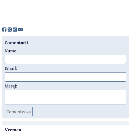
Comentarii
Nume:
Email:
Mesaj:
Comenteaza
Vremea