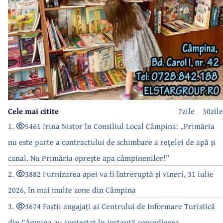
Cele mai citite
7zile
30zile
1.
5461 Irina Nistor în Consiliul Local Câmpina: „Primăria
nu este parte a contractului de schimbare a rețelei de apă și
canal. Nu Primăria oprește apa câmpinenilor!”
2.
3882 Furnizarea apei va fi întreruptă și vineri, 31 iulie
2026, în mai multe zone din Câmpina
3.
3674 Foștii angajați ai Centrului de Informare Turistică
din Câmpina au contestat în instanță concedierea