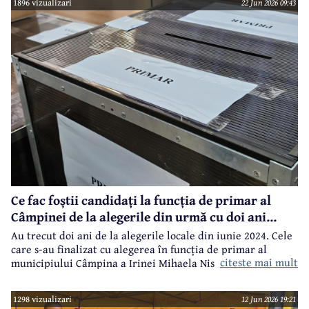
1896 vizualizari
22 Jun 2026 09:43
Ce fac foștii candidați la funcția de primar al
Câmpinei de la alegerile din urmă cu doi ani...
Au trecut doi ani de la alegerile locale din iunie 2024. Cele
care s-au finalizat cu alegerea în funcția de primar al
citeste mai mult
municipiului Câmpina a Irinei Mihaela Nistor, care l-a
învins pe primarul în funcție de atunci, Alin Ioan
Moldoveanu.
1298 vizualizari
12 Jun 2026 19:21