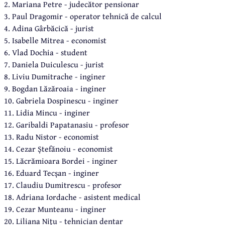
2. Mariana Petre - judecător pensionar
3. Paul Dragomir - operator tehnică de calcul
4. Adina Gârbăcică - jurist
5. Isabelle Mitrea - economist
6. Vlad Dochia - student
7. Daniela Duiculescu - jurist
8. Liviu Dumitrache - inginer
9. Bogdan Lăzăroaia - inginer
10. Gabriela Dospinescu - inginer
11. Lidia Mincu - inginer
12. Garibaldi Papatanasiu - profesor
13. Radu Nistor - economist
14. Cezar Ștefănoiu - economist
15. Lăcrămioara Bordei - inginer
16. Eduard Tecșan - inginer
17. Claudiu Dumitrescu - profesor
18. Adriana Iordache - asistent medical
19. Cezar Munteanu - inginer
20. Liliana Nițu - tehnician dentar