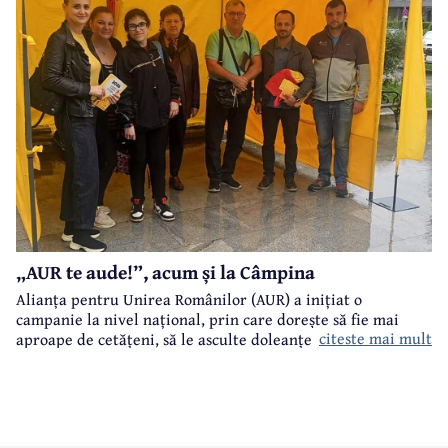
„AUR te aude!”, acum și la Câmpina
Alianța pentru Unirea Românilor (AUR) a inițiat o
campanie la nivel național, prin care dorește să fie mai
citeste mai mult
aproape de cetățeni, să le asculte doleanțele și problemele.
„AUR te aude!” este numele acestei campanii care a ajuns și
la Câmpina.