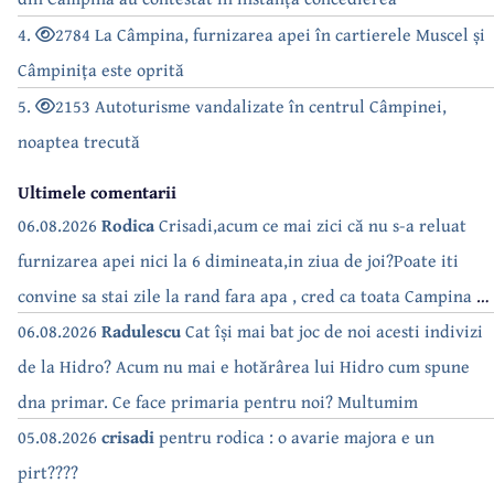
4.
2784 La Câmpina, furnizarea apei în cartierele Muscel și
Câmpinița este oprită
5.
2153 Autoturisme vandalizate în centrul Câmpinei,
noaptea trecută
Ultimele comentarii
06.08.2026
Rodica
Crisadi,acum ce mai zici că nu s-a reluat
furnizarea apei nici la 6 dimineata,in ziua de joi?Poate iti
convine sa stai zile la rand fara apa , cred ca toata Campina s-
a săturat de cate ori se tot oprește apa!!
06.08.2026
Radulescu
Cat își mai bat joc de noi acesti indivizi
de la Hidro? Acum nu mai e hotărârea lui Hidro cum spune
dna primar. Ce face primaria pentru noi? Multumim
05.08.2026
crisadi
pentru rodica : o avarie majora e un
pirt????