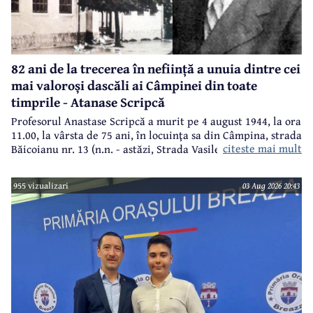
82 ani de la trecerea în neființă a unuia dintre cei
mai valoroși dascăli ai Câmpinei din toate
timprile - Atanase Scripcă
Profesorul Anastase Scripcă a murit pe 4 august 1944, la ora
11.00, la vârsta de 75 ani, în locuinţa sa din Câmpina, strada
citeste mai mult
Băicoianu nr. 13 (n.n. - astăzi, Strada Vasile Alecsandri).
Este înmormântat în cimitirul central (Bobâlna de azi).
Ulterior, meşterul popular Nicolae Goage aşează aici, în
955 vizualizari
03 Aug 2026 20:43
memoria sa şi a soţiei, Maria Scripcă, o troiţă din lemn
sculptat,care astăzi, din păcate, nu mai există.