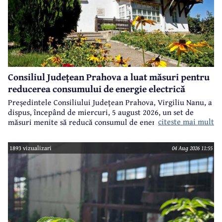
Consiliul Județean Prahova a luat măsuri pentru
reducerea consumului de energie electrică
Președintele Consiliului Județean Prahova, Virgiliu Nanu, a
dispus, începând de miercuri, 5 august 2026, un set de
citeste mai mult
măsuri menite să reducă consumul de energie electrică în
toate imobilele aflate în proprietatea Consiliului Județean,
ca parte a unui demers mai amplu de utilizare responsabilă
1893 vizualizari
04 Aug 2026 11:55
a fondurilor publice.