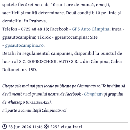
spatele fiecărei note de 10 sunt ore de muncă, emoții,
sacrificii și multă determinare. Două condiții: 10 pe linie și
domiciliul în Prahova.
Telefon - 0725 48 48 18; Facebook -
GPS Auto Câmpina
; Insta -
gpsautocampina; TikTok - gpsautocampina; Site
-
gpsautocampina.ro
.
Detalii în regulamentul campaniei, disponibil la punctul de
lucru al S.C. GOPROSCHOOL AUTO S.R.L. din Câmpina, Calea
Doftanei, nr. 15D.
Citește cele mai noi știri locale publicate pe Câmpinatv.ro! Te invităm să
devii membru al grupului nostru de Facebook -
Câmpinatv
și grupului
de Whatsapp (0733.388.425).
Fii parte a comunității Câmpinatv.ro!
28 Jun 2026 11:46
2252 vizualizari