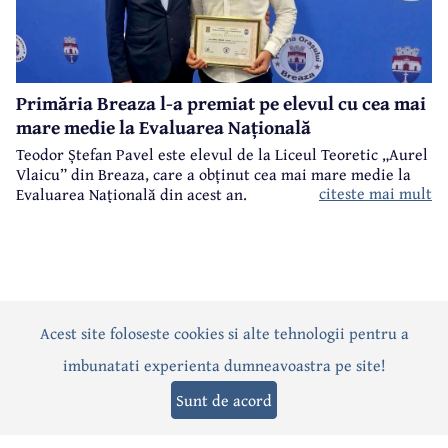
Primăria Breaza l-a premiat pe elevul cu cea mai
mare medie la Evaluarea Națională
Teodor Ștefan Pavel este elevul de la Liceul Teoretic „Aurel
Vlaicu” din Breaza, care a obținut cea mai mare medie la
citeste mai mult
Evaluarea Națională din acest an.
Acest site foloseste cookies si alte tehnologii pentru a
Actualitate
Politică
Social
Eveniment
Interviuri
imbunatati experienta dumneavoastra pe site!
Sănătate
Editorial
Sport
Anunțuri
Joburi
Turism
Sunt de acord
Termeni și condiții
-
Politica de confidențialitate
-