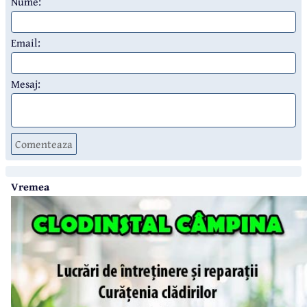
Nume:
Email:
Mesaj:
Comenteaza
Vremea