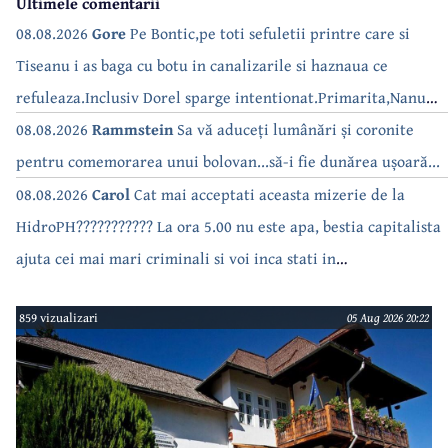
Ultimele comentarii
08.08.2026
Gore
Pe Bontic,pe toti sefuletii printre care si
Tiseanu i as baga cu botu in canalizarile si haznaua ce
refuleaza.Inclusiv Dorel sparge intentionat.Primarita,Nanu
bea apa de la robinet.Asta as intreba o si pe Izabel Mitrea
08.08.2026
Rammstein
Sa vă aduceți lumânări și coronite
pentru comemorarea unui bolovan...să-i fie dunărea ușoară...
08.08.2026
Carol
Cat mai acceptati aceasta mizerie de la
HidroPH??????????? La ora 5.00 nu este apa, bestia capitalista
ajuta cei mai mari criminali si voi inca stati in
case???????????????
859 vizualizari
05 Aug 2026 20:22