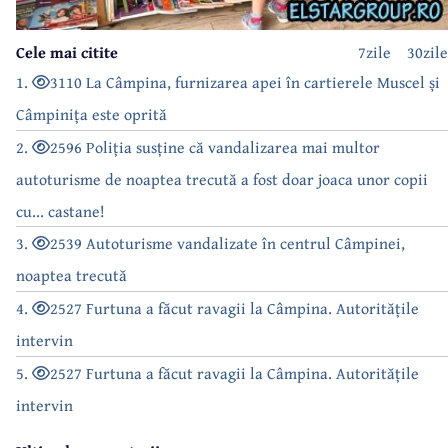
Cele mai citite
7zile
30zile
1.
3110 La Câmpina, furnizarea apei în cartierele Muscel și
Câmpinița este oprită
2.
2596 Poliția susține că vandalizarea mai multor
autoturisme de noaptea trecută a fost doar joaca unor copii
cu... castane!
3.
2539 Autoturisme vandalizate în centrul Câmpinei,
noaptea trecută
4.
2527 Furtuna a făcut ravagii la Câmpina. Autoritățile
intervin
5.
2527 Furtuna a făcut ravagii la Câmpina. Autoritățile
intervin