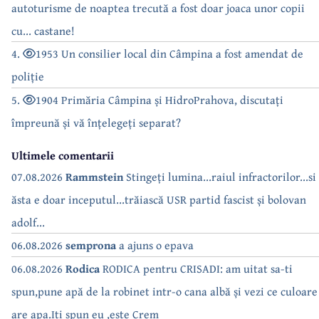
autoturisme de noaptea trecută a fost doar joaca unor copii
cu... castane!
4.
1953 Un consilier local din Câmpina a fost amendat de
poliție
5.
1904 Primăria Câmpina și HidroPrahova, discutați
împreună și vă înțelegeți separat?
Ultimele comentarii
07.08.2026
Rammstein
Stingeți lumina...raiul infractorilor...si
ăsta e doar inceputul...trăiască USR partid fascist și bolovan
adolf...
06.08.2026
semprona
a ajuns o epava
06.08.2026
Rodica
RODICA pentru CRISADI: am uitat sa-ti
spun,pune apă de la robinet intr-o cana albă și vezi ce culoare
are apa.Iți spun eu ,este Crem