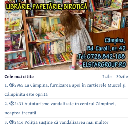
Cele mai citite
7zile
30zile
1.
2965 La Câmpina, furnizarea apei în cartierele Muscel și
Câmpinița este oprită
2.
2431 Autoturisme vandalizate în centrul Câmpinei,
noaptea trecută
3.
2416 Poliția susține că vandalizarea mai multor