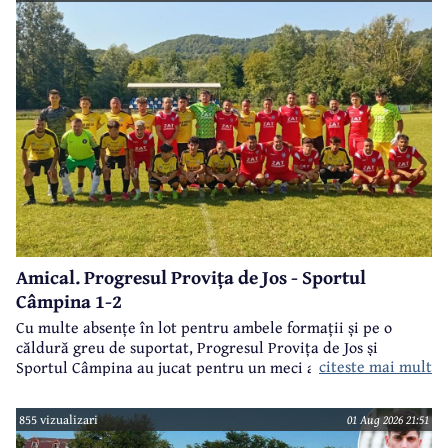
Amical. Progresul Provița de Jos - Sportul
Câmpina 1-2
Cu multe absențe în lot pentru ambele formații și pe o
căldură greu de suportat, Progresul Provița de Jos și
citeste mai mult
Sportul Câmpina au jucat pentru un meci amical.
855 vizualizari
01 Aug 2026 21:51