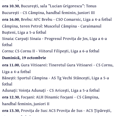
ora 10.30
, București, sala ”Lucian Grigorescu”: Tonus
București - CS Câmpina, handbal feminin, juniori III
ora 16.00
, Brebu: AFC Brebu - CSO Comarnic, Liga a 4-a fotbal
Câmpina, teren Petrol: Muscelul Câmpina - Caraimanul
Bușteni, Liga a 5-a fotbal
Sinaia: Carpați Sinaia - Progresul Provița de Jos, Liga a 6-a
fotbal
Cornu: CS Cornu II - Viitorul Filipești, Liga a 6-a fotbal
Duminică, 19 octombrie
ora 11.00
, Gura Vitioarei: Tineretul Gura Vitioarei - CS Cornu,
Liga a 4-a fotbal
Bănești: Sportul Câmpina - AS Tg Vechi Stăncești, Liga a 5-a
fotbal
Adunați: Voința Adunați - CS Aricești, Liga a 5-a fotbal
ora 12.30
, Focșani: ALH Dinamic Focșani - CS Câmpina,
handbal feminin, juniori II
ora 13.30
, Provița de Sus: ACS Provița de Sus - ACS Țipărești,